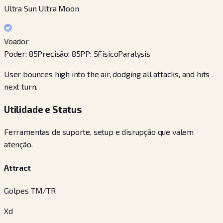
Ultra Sun Ultra Moon
Voador
Poder
:
85
Precisão
:
85
PP
:
5
Físico
Paralysis
User bounces high into the air, dodging all attacks, and hits
next turn.
Utilidade e Status
Ferramentas de suporte, setup e disrupção que valem
atenção.
Attract
Golpes TM/TR
Xd