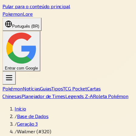
Pular para o conteúdo principal
PokemonLore
Português (BR)
Entrar com Google
Pokémon
Notícias
Guias
Tipos
TCG Pocket
Cartas
Chinesas
Planejador de Times
Legends Z-A
Roleta Pokémon
Início
/
Base de Dados
/
Geração 3
/
Wailmer (#320)