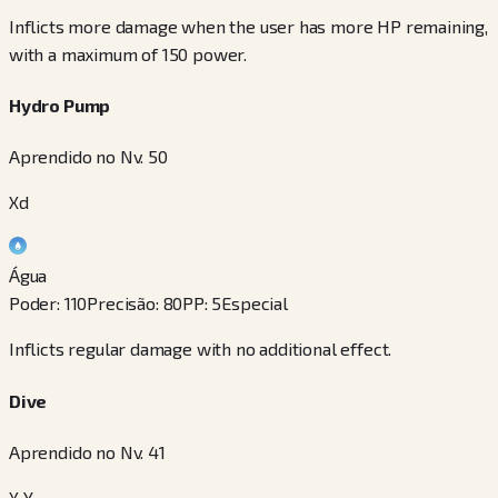
Inflicts more damage when the user has more HP remaining,
with a maximum of 150 power.
Hydro Pump
Aprendido no Nv. 50
Xd
Água
Poder
:
110
Precisão
:
80
PP
:
5
Especial
Inflicts regular damage with no additional effect.
Dive
Aprendido no Nv. 41
X Y