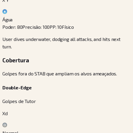
Água
Poder
:
80
Precisão
:
100
PP
:
10
Físico
User dives underwater, dodging all attacks, and hits next
turn.
Cobertura
Golpes fora do STAB que ampliam os alvos ameaçados.
Double-Edge
Golpes de Tutor
Xd
Normal