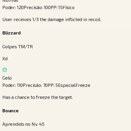
Poder
:
120
Precisão
:
100
PP
:
15
Físico
User receives 1/3 the damage inflicted in recoil.
Blizzard
Golpes TM/TR
Xd
Gelo
Poder
:
110
Precisão
:
70
PP
:
5
Especial
Freeze
Has a chance to freeze the target.
Bounce
Aprendido no Nv. 45