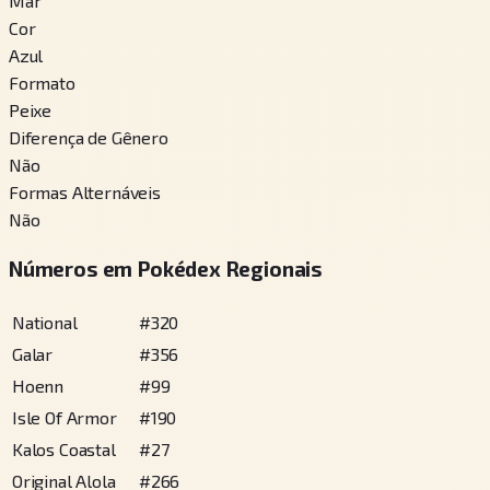
Mar
Cor
Azul
Formato
Peixe
Diferença de Gênero
Não
Formas Alternáveis
Não
Números em Pokédex Regionais
National
#
320
Galar
#
356
Hoenn
#
99
Isle Of Armor
#
190
Kalos Coastal
#
27
Original Alola
#
266