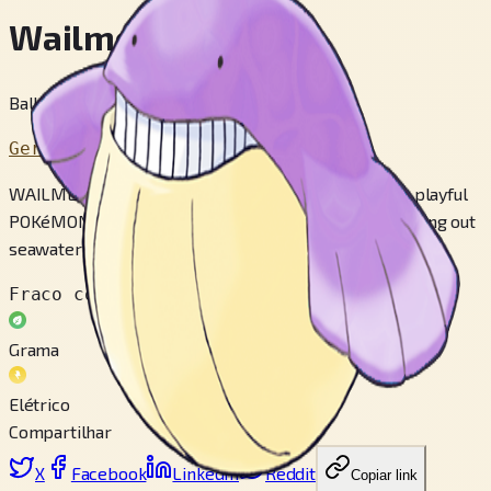
Wailmer
Ball Whale Pokémon
Geração 3
WAILMER’s nostrils are located above its eyes. This playful
POKéMON loves to startle people by forcefully snorting out
seawater it stores inside its body out of its nostrils.
Fraco contra
Grama
Elétrico
Compartilhar
X
Facebook
LinkedIn
Reddit
Copiar link