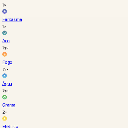
1×
Fantasma
1×
Aço
½×
Fogo
½×
Água
½×
Grama
2×
Elétrico