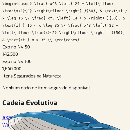
\begin{cases} \frac{ x^3 \left( 24 + \left\lfloor
\frac{x+1}{3} \right\rfloor \right) }{50}, & \text{if }
x \leq 15 \\ \frac{ x^3 \left( 14 + x \right) }{50}, &
\text{if } 15 < x \leq 35 \\ \frac{ x^3 \left( 32 +
\left\lfloor \frac{x}{2} \right\rfloor \right ) }{50},
& \text{if } x > 35 \\ \end{cases}
Exp no Nv. 50
142,500
Exp no Nv. 100
1,640,000
Itens Segurados na Natureza
Nenhum dado de item segurado disponível.
Cadeia Evolutiva
#320
Wailmer