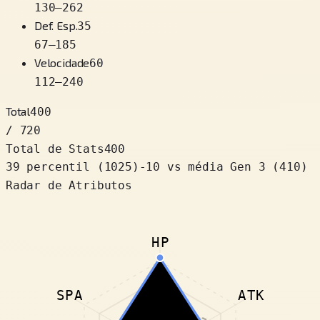
130
–
262
Def. Esp.
35
67
–
185
Velocidade
60
112
–
240
Total
400
/ 720
Total de Stats
400
39 percentil
(
1025
)
-10
vs média Gen 3 (410)
Radar de Atributos
HP
SPA
ATK