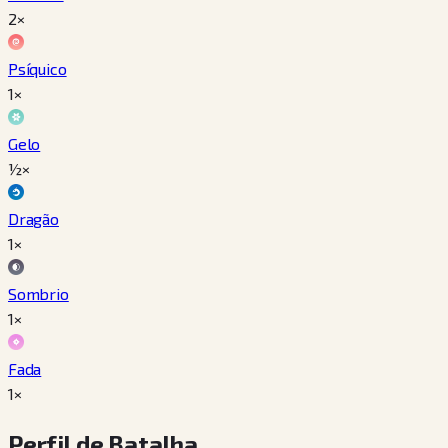
2×
Psíquico
1×
Gelo
½×
Dragão
1×
Sombrio
1×
Fada
1×
Perfil de Batalha