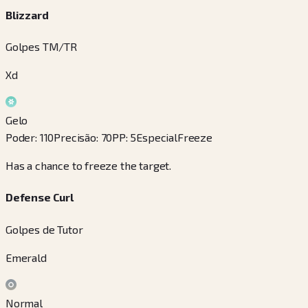
Blizzard
Golpes TM/TR
Xd
Gelo
Poder
:
110
Precisão
:
70
PP
:
5
Especial
Freeze
Has a chance to freeze the target.
Defense Curl
Golpes de Tutor
Emerald
Normal