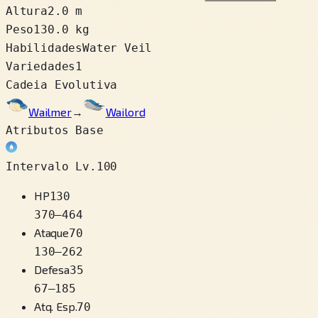
Altura
2.0 m
Peso
130.0 kg
Habilidades
Water Veil
Variedades
1
Cadeia Evolutiva
Wailmer
→
Wailord
Atributos Base
Intervalo Lv.100
HP
130
370
–
464
Ataque
70
130
–
262
Defesa
35
67
–
185
Atq. Esp.
70