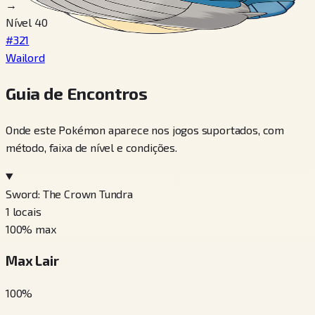
→
Nível 40
#321
Wailord
Guia de Encontros
Onde este Pokémon aparece nos jogos suportados, com
método, faixa de nível e condições.
Sword: The Crown Tundra
1
locais
100
% max
Max Lair
100
%