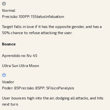
Normal
Precisão
:
100
PP
:
15
Status
Infatuation
Target falls in love if it has the opposite gender, and has a
50% chance to refuse attacking the user.
Bounce
Aprendido no Nv. 45
Ultra Sun Ultra Moon
Voador
Poder
:
85
Precisão
:
85
PP
:
5
Físico
Paralysis
User bounces high into the air, dodging all attacks, and hits
next turn.