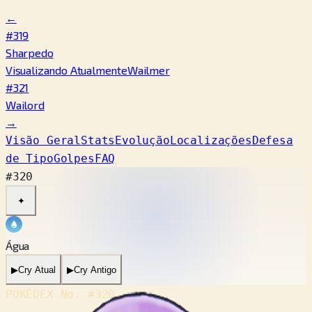
←
#319
Sharpedo
Visualizando Atualmente
Wailmer
#321
Wailord
→
Visão Geral
Stats
Evolução
Localizações
Defesa
de Tipo
Golpes
FAQ
#320
✦
Água
▶
Cry Atual
▶
Cry Antigo
POKÉDEX No.
#320