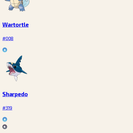
Wartortle
#008
Sharpedo
#319