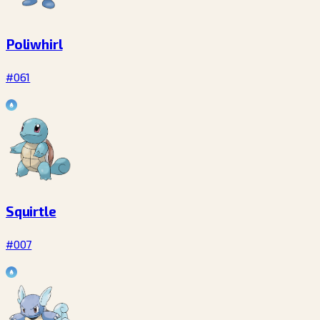
Poliwhirl
#061
Squirtle
#007