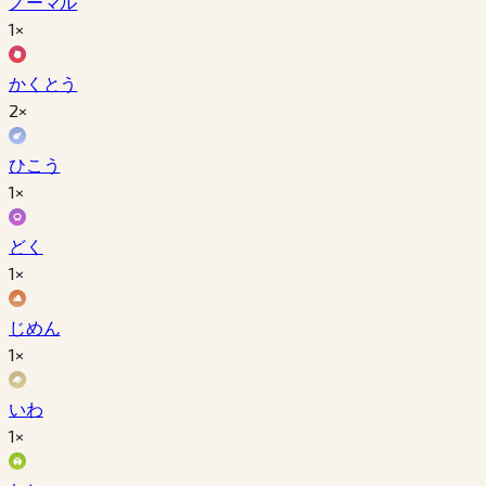
ノーマル
1×
かくとう
2×
ひこう
1×
どく
1×
じめん
1×
いわ
1×