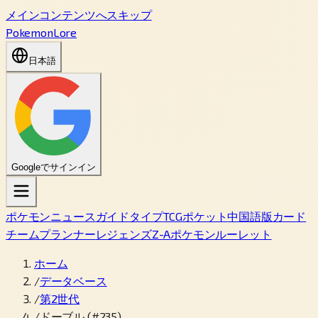
メインコンテンツへスキップ
PokemonLore
日本語
Googleでサインイン
ポケモン
ニュース
ガイド
タイプ
TCGポケット
中国語版カード
チームプランナー
レジェンズZ-A
ポケモンルーレット
ホーム
/
データベース
/
第2世代
/
ドーブル (#235)