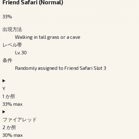
Friend Safari (Normal)
33
%
出現方法
Walking in tall grass or a cave
レベル帯
Lv. 30
条件
Randomly assigned to Friend Safari Slot 3
Y
1
か所
33
% max
ファイアレッド
2
か所
30
% max