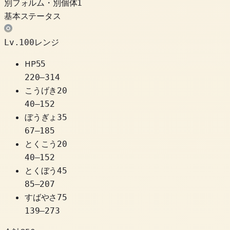
別フォルム・別個体
1
基本ステータス
Lv.100レンジ
HP
55
220
–
314
こうげき
20
40
–
152
ぼうぎょ
35
67
–
185
とくこう
20
40
–
152
とくぼう
45
85
–
207
すばやさ
75
139
–
273