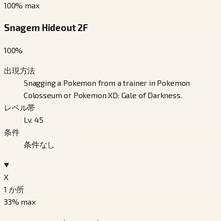
100
% max
Snagem Hideout 2F
100
%
出現方法
Snagging a Pokemon from a trainer in Pokemon
Colosseum or Pokemon XD: Gale of Darkness.
レベル帯
Lv. 45
条件
条件なし
X
1
か所
33
% max