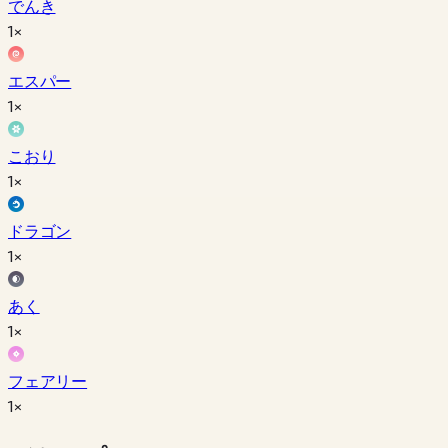
でんき
1×
エスパー
1×
こおり
1×
ドラゴン
1×
あく
1×
フェアリー
1×