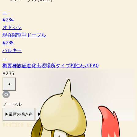
←
#234
オドシシ
現在閲覧中
ドーブル
#236
バルキー
→
概要
種族値
進化
出現場所
タイプ相性
わざ
FAQ
#235
✦
ノーマル
▶
最新の鳴き声
▶
旧作の鳴き声
POKÉDEX No.
#235