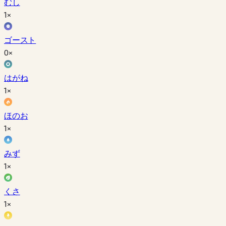
むし
1×
ゴースト
0×
はがね
1×
ほのお
1×
みず
1×
くさ
1×