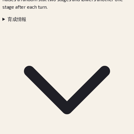
stage after each turn.
育成情報