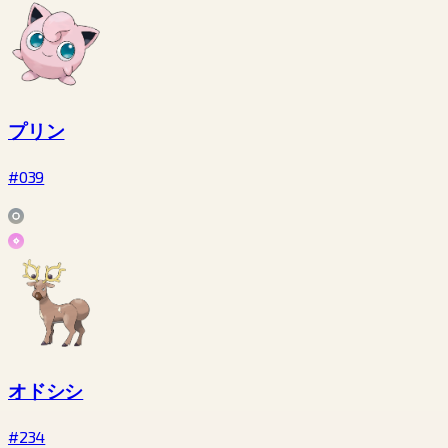
プリン
#039
オドシシ
#234