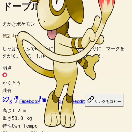
ドーブル
えかきポケモン
第2世代
しっぽを ふでのように つかって なわばりに マークを
えがく。 その しゅるいは ５０００いじょう。
弱点
かくとう
共有
X
Facebook
LinkedIn
Reddit
リンクをコピー
高さ
1.2 m
重さ
58.0 kg
特性
Own Tempo