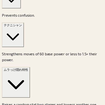
Prevents confusion.
テクニシャン
Strengthens moves of 60 base power or less to 1.5× their
power.
ムラっけ
隠れ特性
Raises a random stat two stages and lowers another one