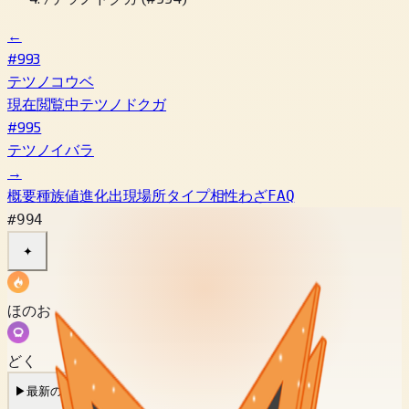
←
#993
テツノコウベ
現在閲覧中
テツノドクガ
#995
テツノイバラ
→
概要
種族値
進化
出現場所
タイプ相性
わざ
FAQ
#994
✦
ほのお
どく
▶
最新の鳴き声