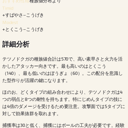
種族値分布より
おすすめ性格
Timid
+
すばやさ
−
こうげき
Modest
+
とくこう
−
こうげき
詳細分析
テツノドクガの種族値合計は570で、高い素早さと火力を活
かしたアタッカー向きです。最も高いのはとくこう
（140）、最も低いのはぼうぎょ（60）。この配分を意識し
た型作りが活躍の鍵になります。
ほのお、どくタイプの組み合わせにより、テツノドクガは4
つの弱点と8つの耐性を持ちます。特にじめんタイプの技に
は4倍のダメージを受けるため要注意。攻撃面では5タイプに
対して効果抜群を取れます。
捕獲率は30と低く、捕獲にはボールの工夫が必要です。経験