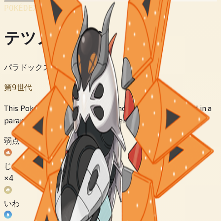
POKÉDEX No.
#994
テツノドクガ
パラドックスポケモン
第9世代
This Pokémon resembles an unknown object described in a
paranormal magazine as a UFO sent to observe humanity.
弱点
じめん
×4
いわ