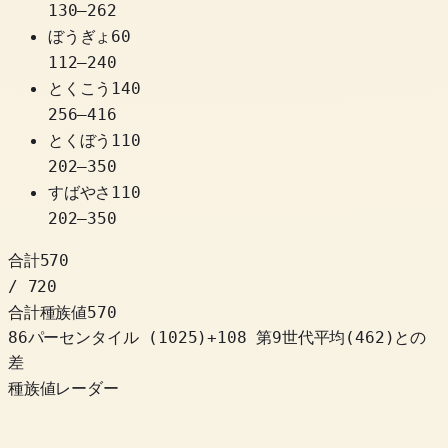
130
–
262
ぼうぎょ
60
112
–
240
とくこう
140
256
–
416
とくぼう
110
202
–
350
すばやさ
110
202
–
350
合計
570
/ 720
合計種族値
570
86パーセンタイル
(
1025
)
+
108
第9世代平均(462)との
差
種族値レーダー