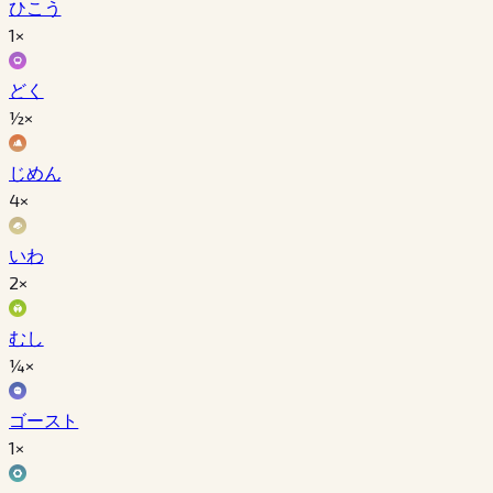
ひこう
1×
どく
½×
じめん
4×
いわ
2×
むし
¼×
ゴースト
1×