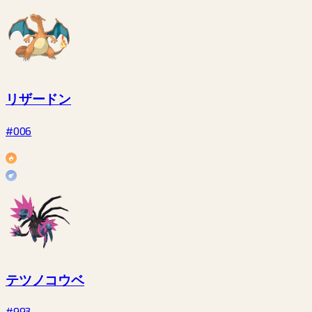
リザードン
#006
テツノコウベ
#993