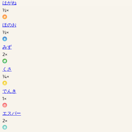
はがね
½×
ほのお
½×
みず
2×
くさ
¼×
でんき
1×
エスパー
2×