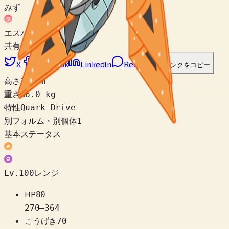
みず
エスパー
共有
X
Facebook
LinkedIn
Reddit
リンクをコピー
高さ
1.2 m
重さ
36.0 kg
特性
Quark Drive
別フォルム・別個体
1
基本ステータス
Lv.100レンジ
HP
80
270
–
364
こうげき
70