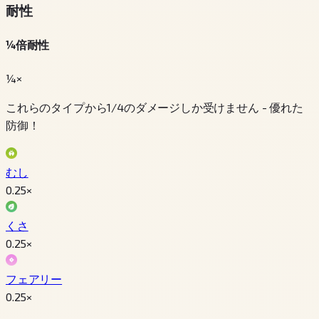
耐性
¼倍耐性
¼×
これらのタイプから1/4のダメージしか受けません - 優れた
防御！
むし
0.25
×
くさ
0.25
×
フェアリー
0.25
×