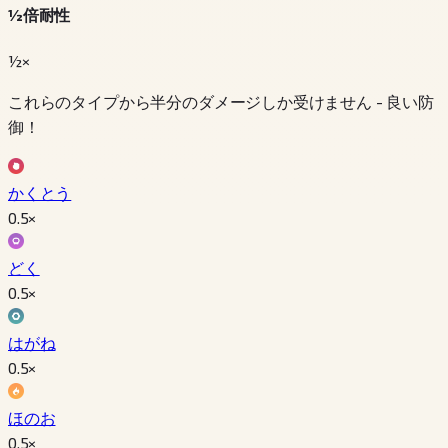
½倍耐性
½×
これらのタイプから半分のダメージしか受けません - 良い防
御！
かくとう
0.5
×
どく
0.5
×
はがね
0.5
×
ほのお
0.5
×