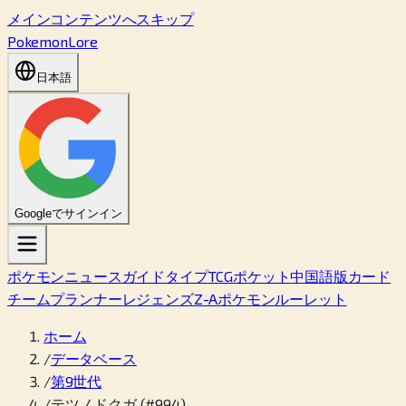
メインコンテンツへスキップ
PokemonLore
日本語
Googleでサインイン
ポケモン
ニュース
ガイド
タイプ
TCGポケット
中国語版カード
チームプランナー
レジェンズZ-A
ポケモンルーレット
ホーム
/
データベース
/
第9世代
/
テツノドクガ (#994)