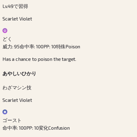
Lv.49で習得
Scarlet Violet
どく
威力
:
95
命中率
:
100
PP
:
10
特殊
Poison
Has a chance to poison the target.
あやしいひかり
わざマシン技
Scarlet Violet
ゴースト
命中率
:
100
PP
:
10
変化
Confusion