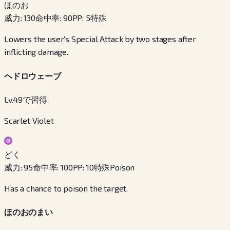
ほのお
威力
:
130
命中率
:
90
PP
:
5
特殊
Lowers the user’s Special Attack by two stages after
inflicting damage.
ヘドロウェーブ
Lv.49で習得
Scarlet Violet
どく
威力
:
95
命中率
:
100
PP
:
10
特殊
Poison
Has a chance to poison the target.
ほのおのまい