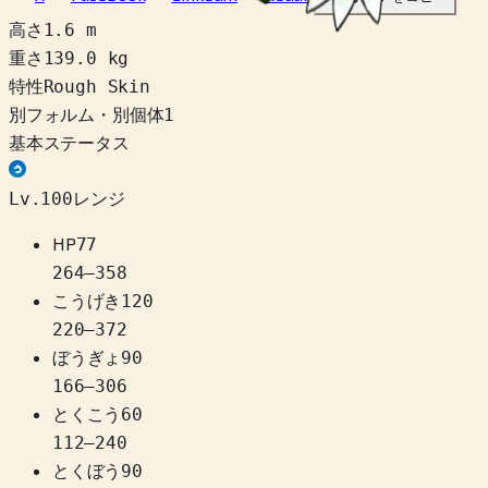
高さ
1.6 m
重さ
139.0 kg
特性
Rough Skin
別フォルム・別個体
1
基本ステータス
Lv.100レンジ
HP
77
264
–
358
こうげき
120
220
–
372
ぼうぎょ
90
166
–
306
とくこう
60
112
–
240
とくぼう
90