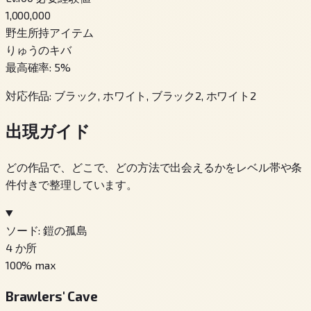
1,000,000
野生所持アイテム
りゅうのキバ
最高確率
:
5
%
対応作品
:
ブラック, ホワイト, ブラック2, ホワイト2
出現ガイド
どの作品で、どこで、どの方法で出会えるかをレベル帯や条
件付きで整理しています。
ソード: 鎧の孤島
4
か所
100
% max
Brawlers' Cave