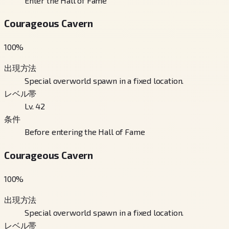
Enter the Hall of Fame
Courageous Cavern
100
%
出現方法
Special overworld spawn in a fixed location.
レベル帯
Lv. 42
条件
Before entering the Hall of Fame
Courageous Cavern
100
%
出現方法
Special overworld spawn in a fixed location.
レベル帯