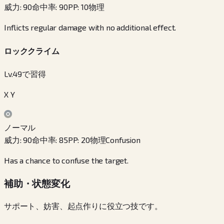
威力
:
90
命中率
:
90
PP
:
10
物理
Inflicts regular damage with no additional effect.
ロッククライム
Lv.49で習得
X Y
ノーマル
威力
:
90
命中率
:
85
PP
:
20
物理
Confusion
Has a chance to confuse the target.
補助・状態変化
サポート、妨害、起点作りに役立つ技です。