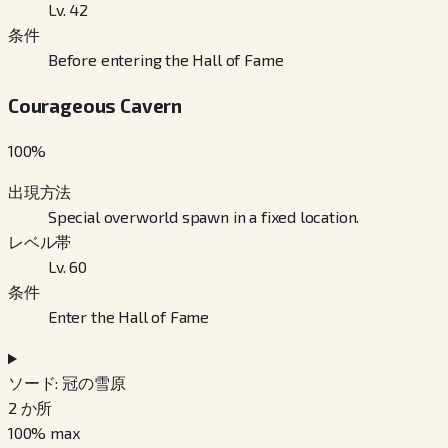
Lv. 42
条件
Before entering the Hall of Fame
Courageous Cavern
100
%
出現方法
Special overworld spawn in a fixed location.
レベル帯
Lv. 60
条件
Enter the Hall of Fame
ソード: 冠の雪原
2
か所
100
% max