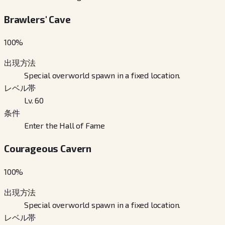
Brawlers' Cave
100
%
出現方法
Special overworld spawn in a fixed location.
レベル帯
Lv. 60
条件
Enter the Hall of Fame
Courageous Cavern
100
%
出現方法
Special overworld spawn in a fixed location.
レベル帯