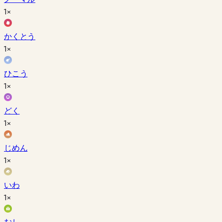
1×
かくとう
1×
ひこう
1×
どく
1×
じめん
1×
いわ
1×
むし