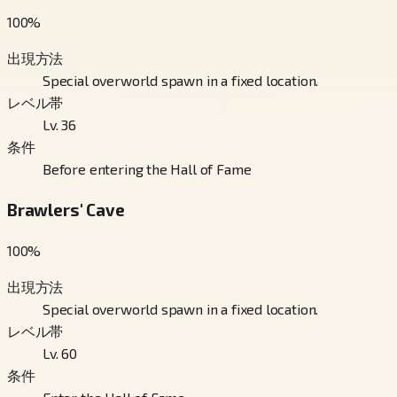
100
%
出現方法
Special overworld spawn in a fixed location.
レベル帯
Lv. 36
条件
Before entering the Hall of Fame
Brawlers' Cave
100
%
出現方法
Special overworld spawn in a fixed location.
レベル帯
Lv. 60
条件