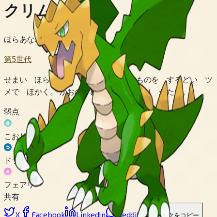
クリムガン
ほらあなポケモン
第5世代
せまい ほらあなを はしりまわり えものを するどい ツ
メで ほかく。 かおの ひふは いわより かたい。
弱点
こおり
ドラゴン
フェアリー
共有
X
Facebook
LinkedIn
Reddit
リンクをコピー