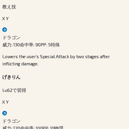
教え技
X Y
ドラゴン
威力
:
130
命中率
:
90
PP
:
5
特殊
Lowers the user’s Special Attack by two stages after
inflicting damage.
げきりん
Lv.62で習得
X Y
ドラゴン
威力
:
120
命中率
:
100
PP
:
10
物理