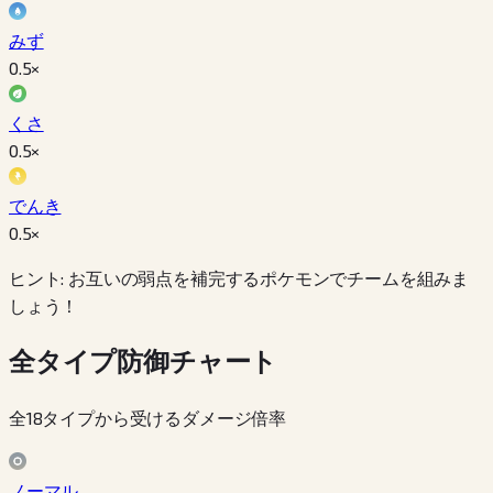
みず
0.5
×
くさ
0.5
×
でんき
0.5
×
ヒント: お互いの弱点を補完するポケモンでチームを組みま
しょう！
全タイプ防御チャート
全18タイプから受けるダメージ倍率
ノーマル