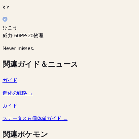
X Y
ひこう
威力
:
60
PP
:
20
物理
Never misses.
関連ガイド＆ニュース
ガイド
進化の戦略
→
ガイド
ステータス＆個体値ガイド
→
関連ポケモン