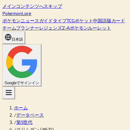
メインコンテンツへスキップ
PokemonLore
ポケモン
ニュース
ガイド
タイプ
TCGポケット
中国語版カード
チームプランナー
レジェンズZ-A
ポケモンルーレット
日本語
Googleでサインイン
ホーム
/
データベース
/
第5世代
/
クリムガン (#621)