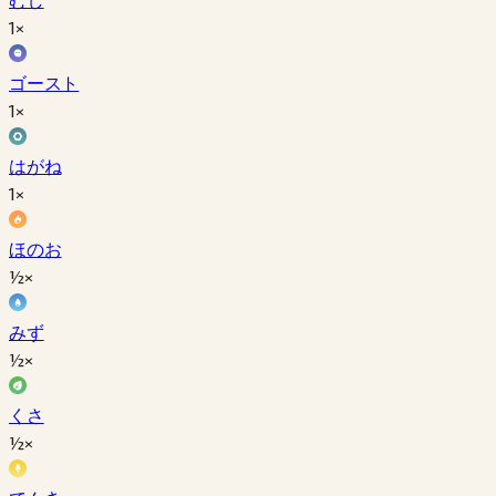
1×
ゴースト
1×
はがね
1×
ほのお
½×
みず
½×
くさ
½×