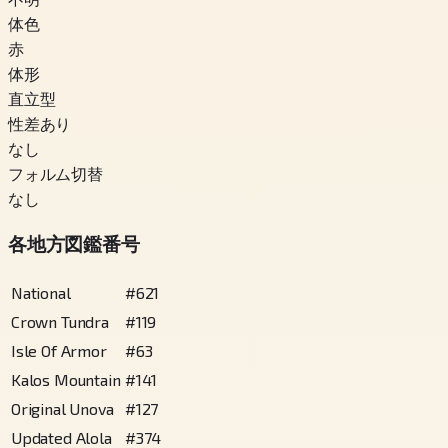
体色
赤
体形
直立型
性差あり
なし
フォルム切替
なし
各地方図鑑番号
National
#
621
Crown Tundra
#
119
Isle Of Armor
#
63
Kalos Mountain
#
141
Original Unova
#
127
Updated Alola
#
374