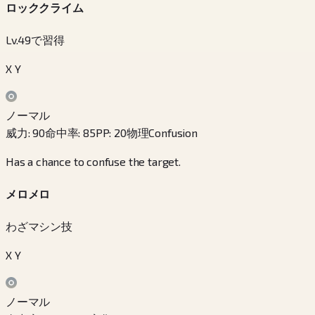
ロッククライム
Lv.49で習得
X Y
ノーマル
威力
:
90
命中率
:
85
PP
:
20
物理
Confusion
Has a chance to confuse the target.
メロメロ
わざマシン技
X Y
ノーマル