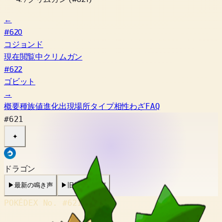
←
#620
コジョンド
現在閲覧中
クリムガン
#622
ゴビット
→
概要
種族値
進化
出現場所
タイプ相性
わざ
FAQ
#621
✦
ドラゴン
▶
最新の鳴き声
▶
旧作の鳴き声
POKÉDEX No.
#621