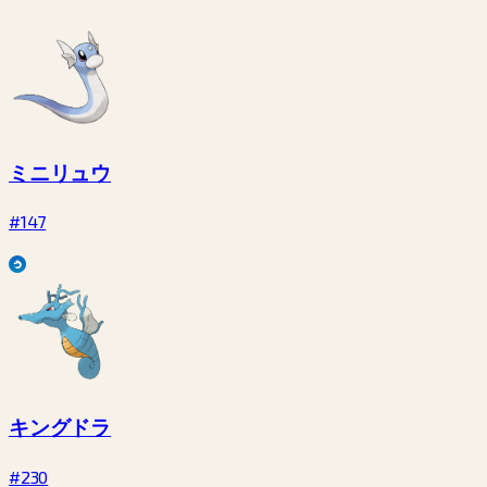
ミニリュウ
#147
キングドラ
#230