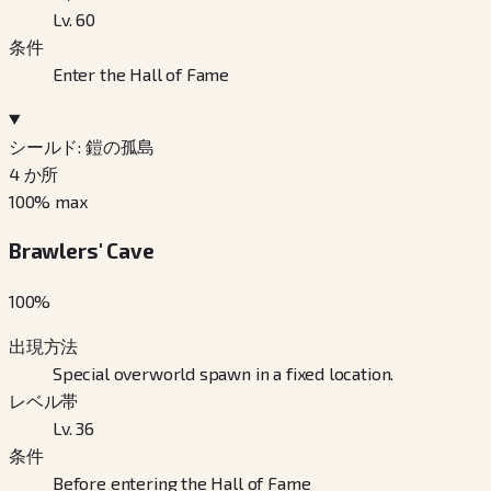
Lv. 60
条件
Enter the Hall of Fame
シールド: 鎧の孤島
4
か所
100
% max
Brawlers' Cave
100
%
出現方法
Special overworld spawn in a fixed location.
レベル帯
Lv. 36
条件
Before entering the Hall of Fame