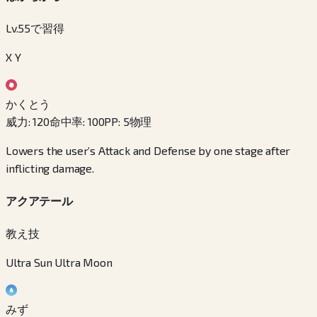
Lv.55で習得
X Y
かくとう
威力
:
120
命中率
:
100
PP
:
5
物理
Lowers the user’s Attack and Defense by one stage after
inflicting damage.
アクアテール
教え技
Ultra Sun Ultra Moon
みず