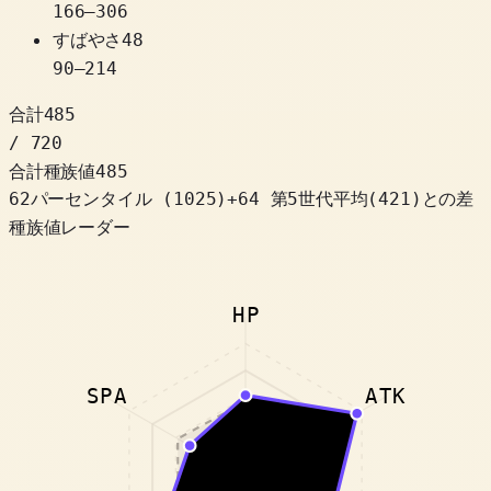
166
–
306
すばやさ
48
90
–
214
合計
485
/ 720
合計種族値
485
62パーセンタイル
(
1025
)
+
64
第5世代平均(421)との差
種族値レーダー
HP
SPA
ATK