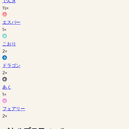
でんき
½×
エスパー
1×
こおり
2×
ドラゴン
2×
あく
1×
フェアリー
2×