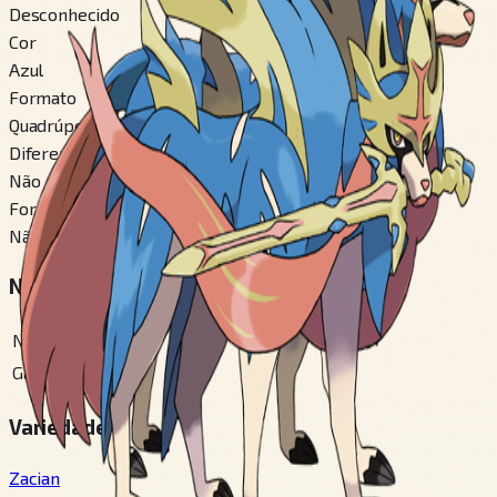
Desconhecido
Cor
Azul
Formato
Quadrúpede
Diferença de Gênero
Não
Formas Alternáveis
Não
Números em Pokédex Regionais
National
#
888
Galar
#
398
Variedades
Zacian