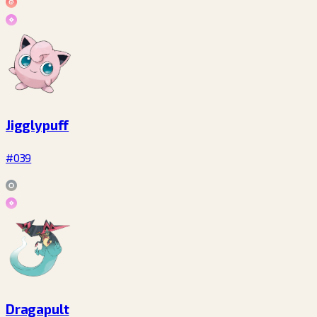
Jigglypuff
#039
Dragapult