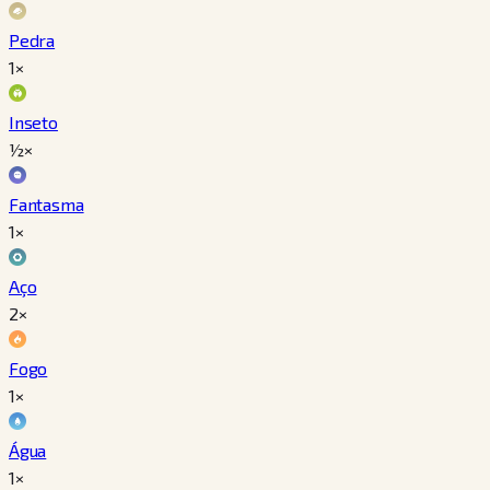
Pedra
1×
Inseto
½×
Fantasma
1×
Aço
2×
Fogo
1×
Água
1×