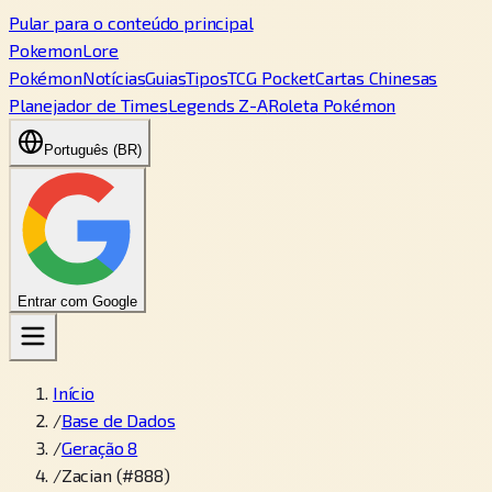
Pular para o conteúdo principal
PokemonLore
Pokémon
Notícias
Guias
Tipos
TCG Pocket
Cartas Chinesas
Planejador de Times
Legends Z-A
Roleta Pokémon
Português (BR)
Entrar com Google
Início
/
Base de Dados
/
Geração 8
/
Zacian (#888)