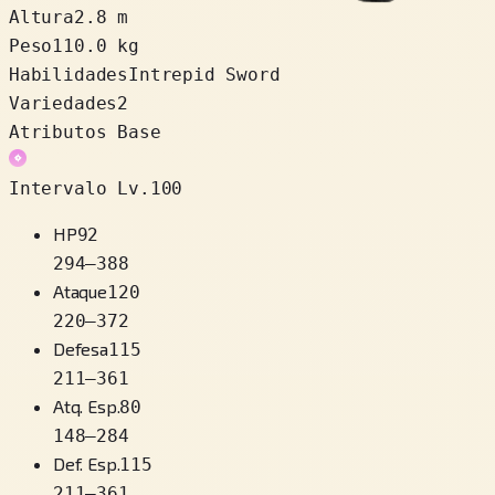
Altura
2.8 m
Peso
110.0 kg
Habilidades
Intrepid Sword
Variedades
2
Atributos Base
Intervalo Lv.100
HP
92
294
–
388
Ataque
120
220
–
372
Defesa
115
211
–
361
Atq. Esp.
80
148
–
284
Def. Esp.
115
211
–
361