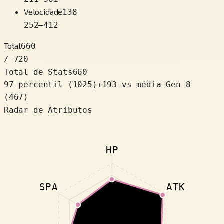
Velocidade
138
252
–
412
Total
660
/ 720
Total de Stats
660
97 percentil
(
1025
)
+
193
vs média Gen 8
(467)
Radar de Atributos
HP
SPA
ATK