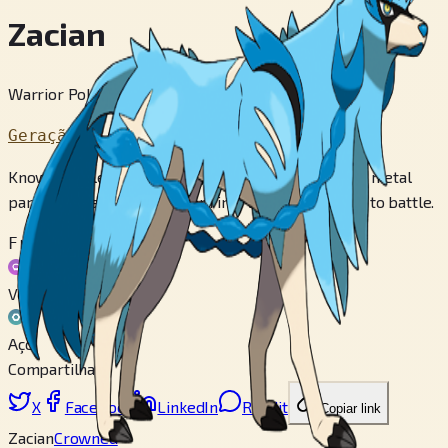
Zacian
Warrior Pokémon
Geração 8
Known as a legendary hero, this Pokémon absorbs metal
particles, transforming them into a weapon it uses to battle.
Fraco contra
Veneno
Aço
Compartilhar
X
Facebook
LinkedIn
Reddit
Copiar link
Zacian
Crowned