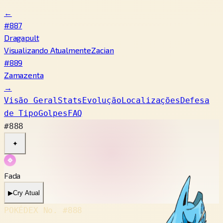
←
#887
Dragapult
Visualizando Atualmente
Zacian
#889
Zamazenta
→
Visão Geral
Stats
Evolução
Localizações
Defesa
de Tipo
Golpes
FAQ
#888
✦
Fada
▶
Cry Atual
POKÉDEX No.
#888