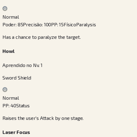
Normal
Poder
:
85
Precisão
:
100
PP
:
15
Físico
Paralysis
Has a chance to paralyze the target.
Howl
Aprendido no Nv. 1
Sword Shield
Normal
PP
:
40
Status
Raises the user’s Attack by one stage.
Laser Focus