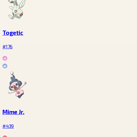
Togetic
#176
Mime Jr.
#439