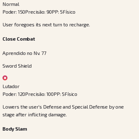
Normal
Poder
:
150
Precisão
:
90
PP
:
5
Físico
User foregoes its next turn to recharge.
Close Combat
Aprendido no Nv. 77
Sword Shield
Lutador
Poder
:
120
Precisão
:
100
PP
:
5
Físico
Lowers the user’s Defense and Special Defense by one
stage after inflicting damage.
Body Slam