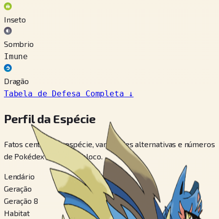
Inseto
Sombrio
Imune
Dragão
Tabela de Defesa Completa
↓
Perfil da Espécie
Fatos centrais da espécie, variedades alternativas e números
de Pokédex em um só bloco.
Lendário
Geração
Geração 8
Habitat