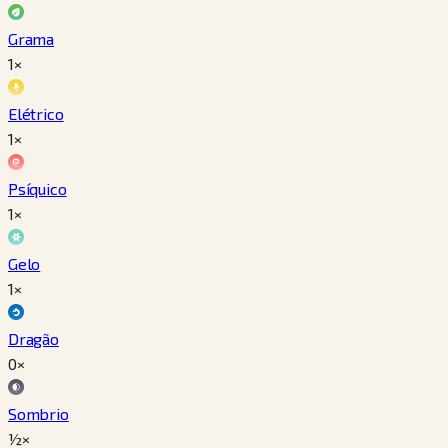
Grama
1×
Elétrico
1×
Psíquico
1×
Gelo
1×
Dragão
0×
Sombrio
½×