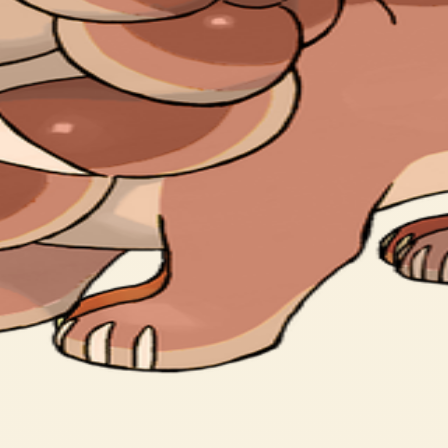
helps wheat grow, so Dachsbun has been treasured by farming 