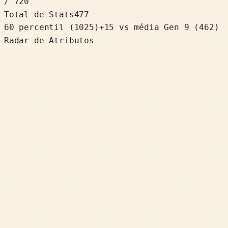
/ 720
Total de Stats
477
60 percentil
(
1025
)
+
15
vs média Gen 9 (462)
Radar de Atributos