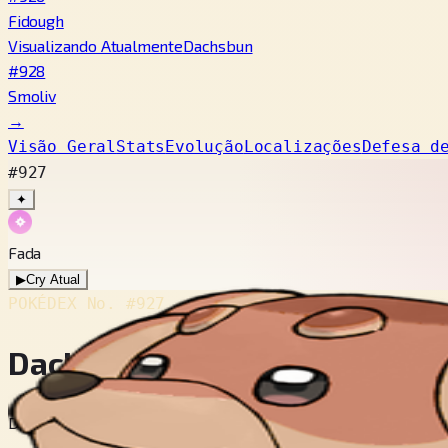
Fidough
Visualizando Atualmente
Dachsbun
#928
Smoliv
→
Visão Geral
Stats
Evolução
Localizações
Defesa d
#927
✦
Fada
▶
Cry Atual
POKÉDEX No.
#927
Dachsbun
Dog Pokémon