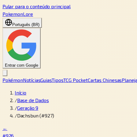
Pular para o conteúdo principal
PokemonLore
Português (BR)
Entrar com Google
Pokémon
Notícias
Guias
Tipos
TCG Pocket
Cartas Chinesas
Planej
Início
/
Base de Dados
/
Geração 9
/
Dachsbun (#927)
←
#926