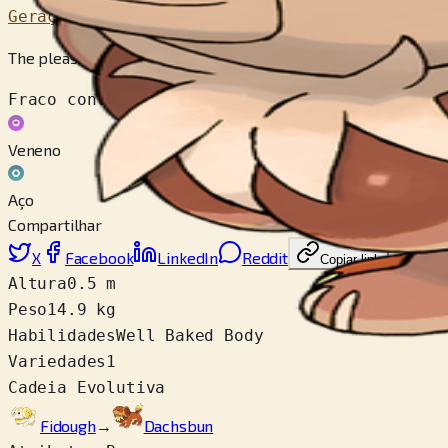
Geração 9
The pleasant aroma that emanates from this Pokémon’s body 
Fraco contra
Veneno
Aço
Compartilhar
X
Facebook
LinkedIn
Reddit
Copiar link
Altura
0.5 m
Peso
14.9 kg
Habilidades
Well Baked Body
Variedades
1
Cadeia Evolutiva
Fidough
→
Dachsbun