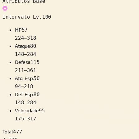
Atributos Base
Intervalo Lv.100
HP
57
224
–
318
Ataque
80
148
–
284
Defesa
115
211
–
361
Atq. Esp.
50
94
–
218
Def. Esp.
80
148
–
284
Velocidade
95
175
–
317
Total
477