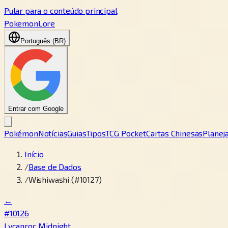
Pular para o conteúdo principal
PokemonLore
Português (BR)
Entrar com Google
Pokémon
Notícias
Guias
Tipos
TCG Pocket
Cartas Chinesas
Planej
Início
/
Base de Dados
/
Wishiwashi (#10127)
←
#10126
Lycanroc Midnight