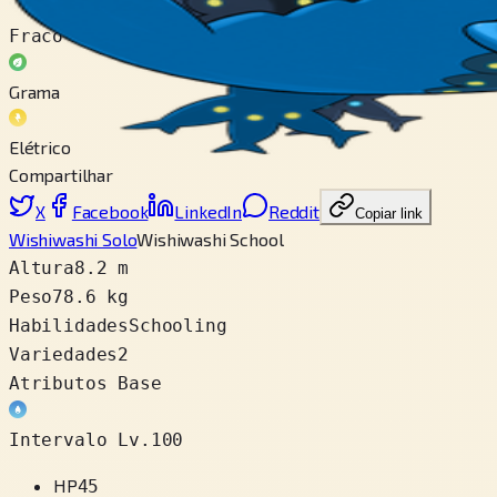
Fraco contra
Grama
Elétrico
Compartilhar
X
Facebook
LinkedIn
Reddit
Copiar link
Wishiwashi Solo
Wishiwashi School
Altura
8.2 m
Peso
78.6 kg
Habilidades
Schooling
Variedades
2
Atributos Base
Intervalo Lv.100
HP
45