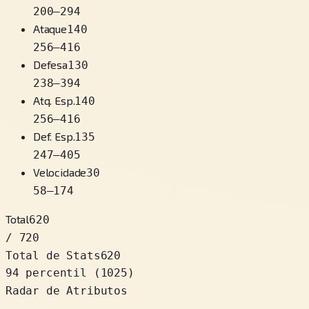
200
–
294
Ataque
140
256
–
416
Defesa
130
238
–
394
Atq. Esp.
140
256
–
416
Def. Esp.
135
247
–
405
Velocidade
30
58
–
174
Total
620
/ 720
Total de Stats
620
94 percentil
(
1025
)
Radar de Atributos