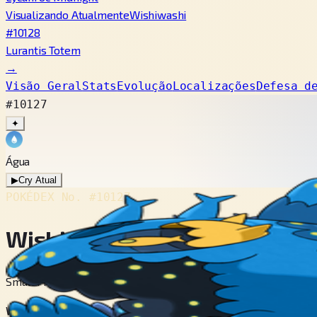
Visualizando Atualmente
Wishiwashi
#10128
Lurantis Totem
→
Visão Geral
Stats
Evolução
Localizações
Defesa d
#10127
✦
Água
▶
Cry Atual
POKÉDEX No.
#10127
Wishiwashi
Small Fry Pokémon
When it’s in trouble, its eyes moisten and begin to shine. The 