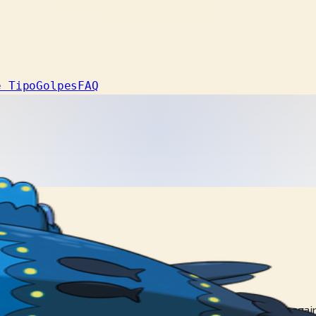
e Tipo
Golpes
FAQ
shining light attracts its comrades, and they stand together agai