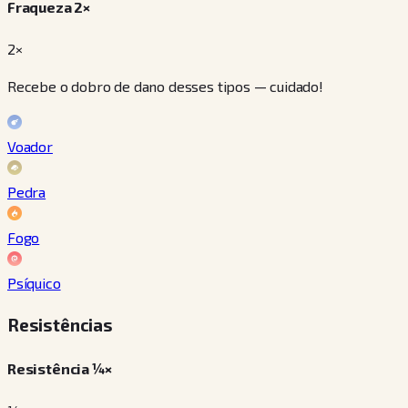
Fraqueza 2×
2×
Recebe o dobro de dano desses tipos — cuidado!
Voador
Pedra
Fogo
Psíquico
Resistências
Resistência ¼×