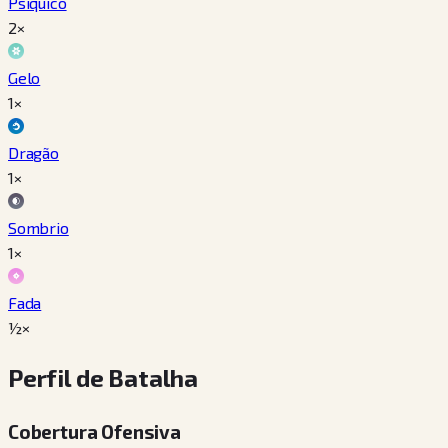
Psíquico
2×
Gelo
1×
Dragão
1×
Sombrio
1×
Fada
½×
Perfil de Batalha
Cobertura Ofensiva