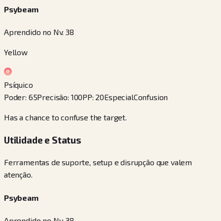
Psybeam
Aprendido no Nv. 38
Yellow
Psíquico
Poder
:
65
Precisão
:
100
PP
:
20
Especial
Confusion
Has a chance to confuse the target.
Utilidade e Status
Ferramentas de suporte, setup e disrupção que valem
atenção.
Psybeam
Aprendido no Nv. 38