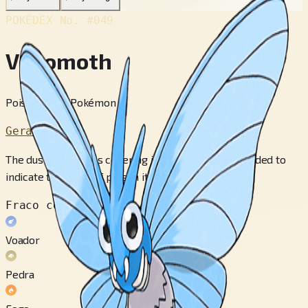
POKÉDEX No.
#049
Venomoth
Poison Moth Pokémon
Geração 1
The dust-like scales covering its wings are color coded to
indicate the kinds of poison it has.
Fraco contra
Voador
Pedra