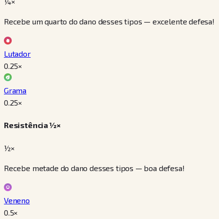
¼×
Recebe um quarto do dano desses tipos — excelente defesa!
Lutador
0.25
×
Grama
0.25
×
Resistência ½×
½×
Recebe metade do dano desses tipos — boa defesa!
Veneno
0.5
×