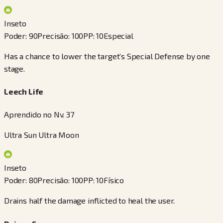
Inseto
Poder
:
90
Precisão
:
100
PP
:
10
Especial
Has a chance to lower the target’s Special Defense by one
stage.
Leech Life
Aprendido no Nv. 37
Ultra Sun Ultra Moon
Inseto
Poder
:
80
Precisão
:
100
PP
:
10
Físico
Drains half the damage inflicted to heal the user.