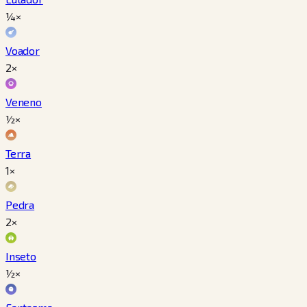
¼×
Voador
2×
Veneno
½×
Terra
1×
Pedra
2×
Inseto
½×