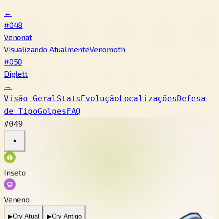
←
#048
Venonat
Visualizando Atualmente
Venomoth
#050
Diglett
→
Visão Geral
Stats
Evolução
Localizações
Defesa
de Tipo
Golpes
FAQ
#049
✦
Inseto
Veneno
▶
Cry Atual
▶
Cry Antigo