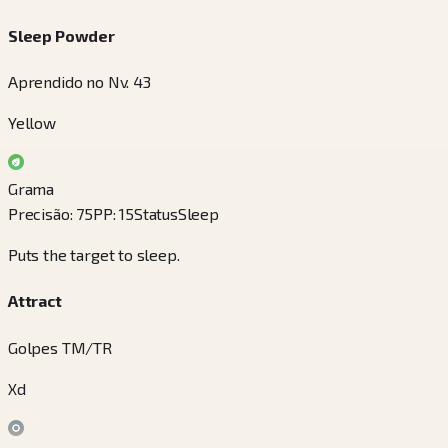
Sleep Powder
Aprendido no Nv. 43
Yellow
Grama
Precisão
:
75
PP
:
15
Status
Sleep
Puts the target to sleep.
Attract
Golpes TM/TR
Xd