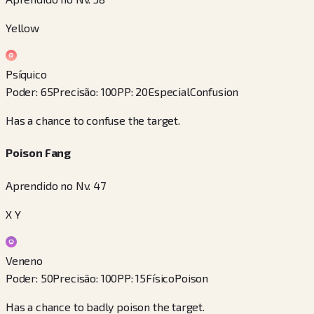
Yellow
Psíquico
Poder
:
65
Precisão
:
100
PP
:
20
Especial
Confusion
Has a chance to confuse the target.
Poison Fang
Aprendido no Nv. 47
X Y
Veneno
Poder
:
50
Precisão
:
100
PP
:
15
Físico
Poison
Has a chance to badly poison the target.