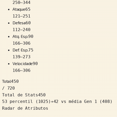
250
–
344
Ataque
65
121
–
251
Defesa
60
112
–
240
Atq. Esp.
90
166
–
306
Def. Esp.
75
139
–
273
Velocidade
90
166
–
306
Total
450
/ 720
Total de Stats
450
53 percentil
(
1025
)
+
42
vs média Gen 1 (408)
Radar de Atributos