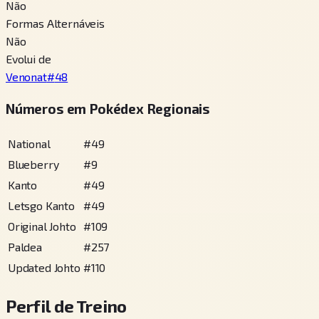
Não
Formas Alternáveis
Não
Evolui de
Venonat
#
48
Números em Pokédex Regionais
National
#
49
Blueberry
#
9
Kanto
#
49
Letsgo Kanto
#
49
Original Johto
#
109
Paldea
#
257
Updated Johto
#
110
Perfil de Treino