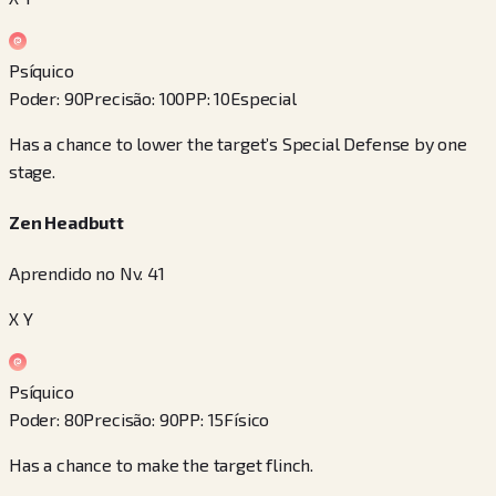
Psíquico
Poder
:
90
Precisão
:
100
PP
:
10
Especial
Has a chance to lower the target’s Special Defense by one
stage.
Zen Headbutt
Aprendido no Nv. 41
X Y
Psíquico
Poder
:
80
Precisão
:
90
PP
:
15
Físico
Has a chance to make the target flinch.