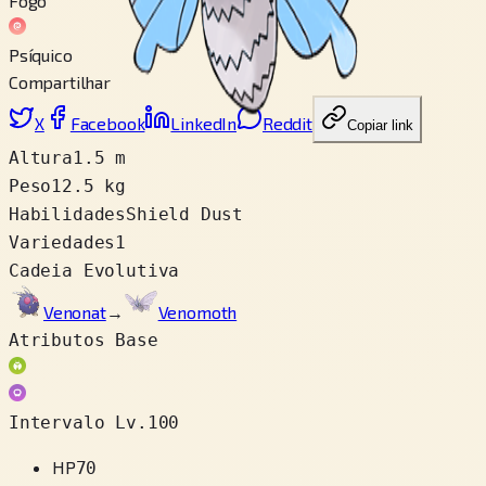
Fogo
Psíquico
Compartilhar
X
Facebook
LinkedIn
Reddit
Copiar link
Altura
1.5 m
Peso
12.5 kg
Habilidades
Shield Dust
Variedades
1
Cadeia Evolutiva
Venonat
→
Venomoth
Atributos Base
Intervalo Lv.100
HP
70