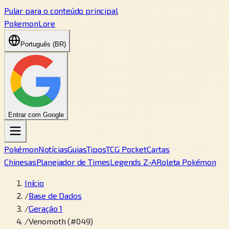
Pular para o conteúdo principal
PokemonLore
Português (BR)
Entrar com Google
Pokémon
Notícias
Guias
Tipos
TCG Pocket
Cartas
Chinesas
Planejador de Times
Legends Z-A
Roleta Pokémon
Início
/
Base de Dados
/
Geração 1
/
Venomoth (#049)