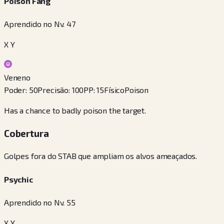
Poison Fang
Aprendido no Nv. 47
X Y
Veneno
Poder
:
50
Precisão
:
100
PP
:
15
Físico
Poison
Has a chance to badly poison the target.
Cobertura
Golpes fora do STAB que ampliam os alvos ameaçados.
Psychic
Aprendido no Nv. 55
X Y