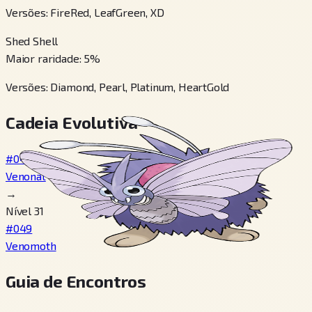
Versões
:
FireRed, LeafGreen, XD
Shed Shell
Maior raridade
:
5
%
Versões
:
Diamond, Pearl, Platinum, HeartGold
Cadeia Evolutiva
#048
Venonat
→
Nível 31
#049
Venomoth
Guia de Encontros