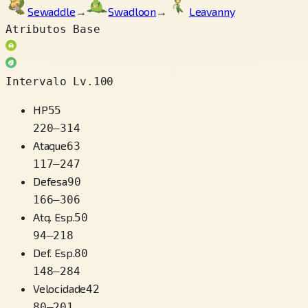
Sewaddle
→
Swadloon
→
Leavanny
Atributos Base
Intervalo Lv.100
HP
55
220
–
314
Ataque
63
117
–
247
Defesa
90
166
–
306
Atq. Esp.
50
94
–
218
Def. Esp.
80
148
–
284
Velocidade
42
80
–
201