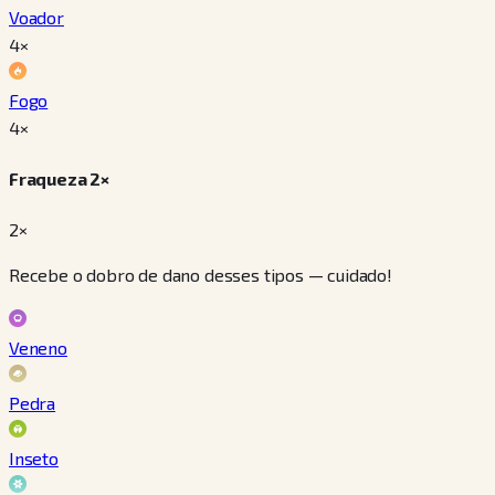
Voador
4
×
Fogo
4
×
Fraqueza 2×
2×
Recebe o dobro de dano desses tipos — cuidado!
Veneno
Pedra
Inseto