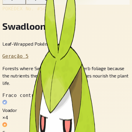
POKÉDEX No.
#541
Swadloon
Leaf-Wrapped Pokémon
Geração 5
Forests where Swadloon live have superb foliage because
the nutrients they make from fallen leaves nourish the plant
life.
Fraco contra
Voador
×4