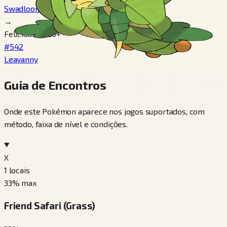
Swadloon
→
Felicidade 220+
#542
Leavanny
Guia de Encontros
Onde este Pokémon aparece nos jogos suportados, com
método, faixa de nível e condições.
X
1
locais
33
% max
Friend Safari (Grass)