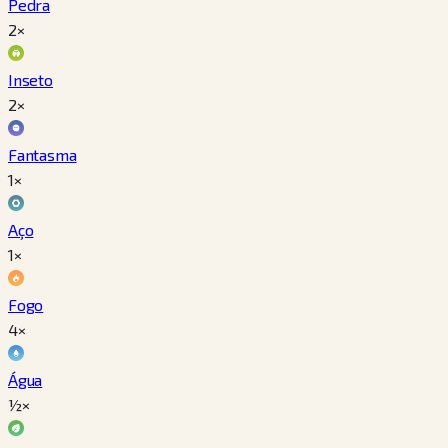
Pedra
2×
Inseto
2×
Fantasma
1×
Aço
1×
Fogo
4×
Água
½×