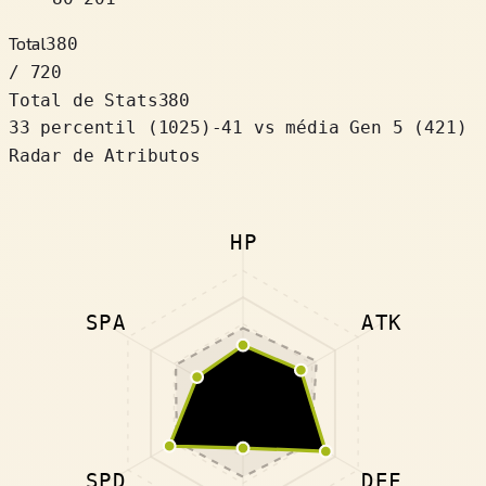
Total
380
/ 720
Total de Stats
380
33 percentil
(
1025
)
-41
vs média Gen 5 (421)
Radar de Atributos
HP
SPA
ATK
SPD
DEF