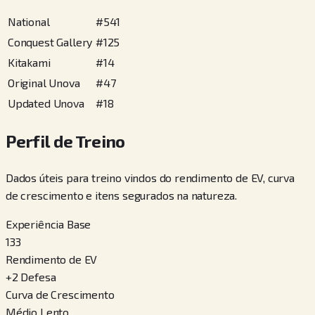
National
#
541
Conquest Gallery
#
125
Kitakami
#
14
Original Unova
#
47
Updated Unova
#
18
Perfil de Treino
Dados úteis para treino vindos do rendimento de EV, curva
de crescimento e itens segurados na natureza.
Experiência Base
133
Rendimento de EV
+
2
Defesa
Curva de Crescimento
Médio Lento