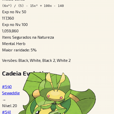
(6x³) / (5) - 15x² + 100x - 140
Exp no Nv. 50
117,360
Exp no Nv. 100
1,059,860
Itens Segurados na Natureza
Mental Herb
Maior raridade
:
5
%
Versões
:
Black, White, Black 2, White 2
Cadeia Evolutiva
#540
Sewaddle
→
Nível 20
#541