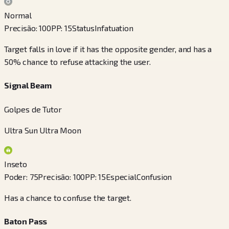
Normal
Precisão
:
100
PP
:
15
Status
Infatuation
Target falls in love if it has the opposite gender, and has a
50% chance to refuse attacking the user.
Signal Beam
Golpes de Tutor
Ultra Sun Ultra Moon
Inseto
Poder
:
75
Precisão
:
100
PP
:
15
Especial
Confusion
Has a chance to confuse the target.
Baton Pass