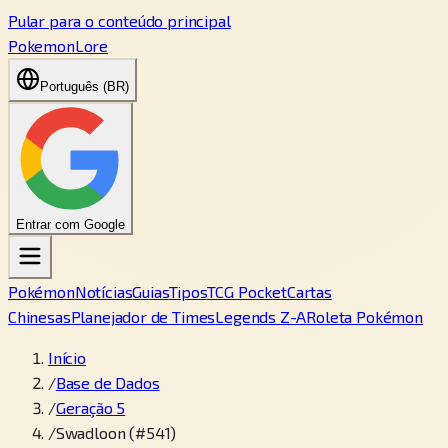
Pular para o conteúdo principal
PokemonLore
Português (BR)
Entrar com Google
Pokémon
Notícias
Guias
Tipos
TCG Pocket
Cartas
Chinesas
Planejador de Times
Legends Z-A
Roleta Pokémon
Início
/
Base de Dados
/
Geração 5
/
Swadloon (#541)