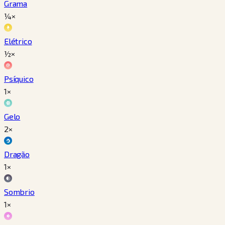
Grama
¼×
Elétrico
½×
Psíquico
1×
Gelo
2×
Dragão
1×
Sombrio
1×