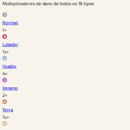
Multiplicadores de dano de todos os 18 tipos
Normal
1×
Lutador
½×
Voador
4×
Veneno
2×
Terra
¼×