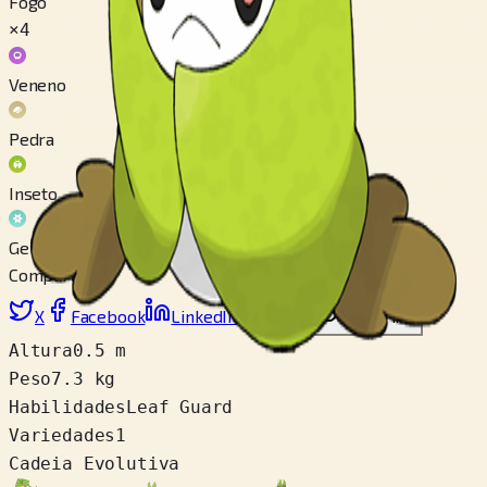
Fogo
×4
Veneno
Pedra
Inseto
Gelo
Compartilhar
X
Facebook
LinkedIn
Reddit
Copiar link
Altura
0.5 m
Peso
7.3 kg
Habilidades
Leaf Guard
Variedades
1
Cadeia Evolutiva