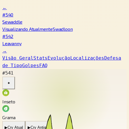
←
#540
Sewaddle
Visualizando Atualmente
Swadloon
#542
Leavanny
→
Visão Geral
Stats
Evolução
Localizações
Defesa
de Tipo
Golpes
FAQ
#541
✦
Inseto
Grama
▶
Cry Atual
▶
Cry Antigo