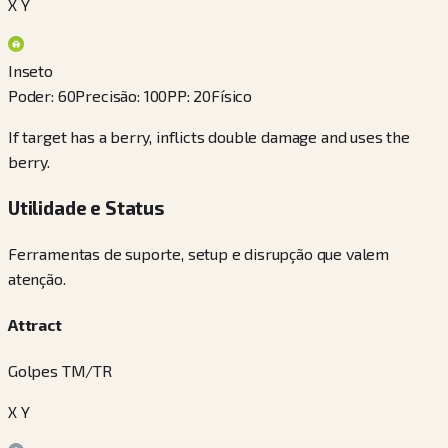
X Y
Inseto
Poder
:
60
Precisão
:
100
PP
:
20
Físico
If target has a berry, inflicts double damage and uses the
berry.
Utilidade e Status
Ferramentas de suporte, setup e disrupção que valem
atenção.
Attract
Golpes TM/TR
X Y