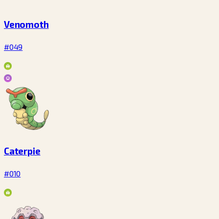
Venomoth
#049
Caterpie
#010