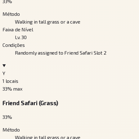
33
%
Método
Walking in tall grass or a cave
Faixa de Nível
Lv. 30
Condições
Randomly assigned to Friend Safari Slot 2
Y
1
locais
33
% max
Friend Safari (Grass)
33
%
Método
Walking in tall grass or a cave