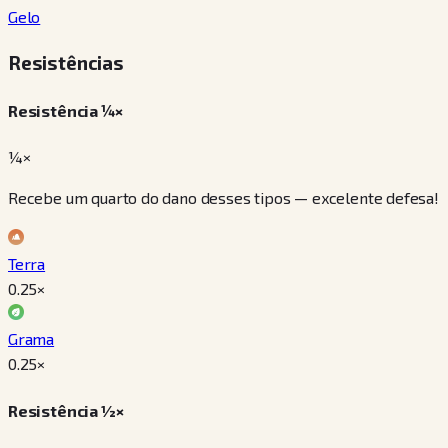
Gelo
Resistências
Resistência ¼×
¼×
Recebe um quarto do dano desses tipos — excelente defesa!
Terra
0.25
×
Grama
0.25
×
Resistência ½×