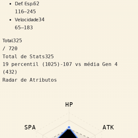
Def. Esp.
62
116
–
245
Velocidade
34
65
–
183
Total
325
/ 720
Total de Stats
325
19 percentil
(
1025
)
-107
vs média Gen 4
(432)
Radar de Atributos
HP
SPA
ATK