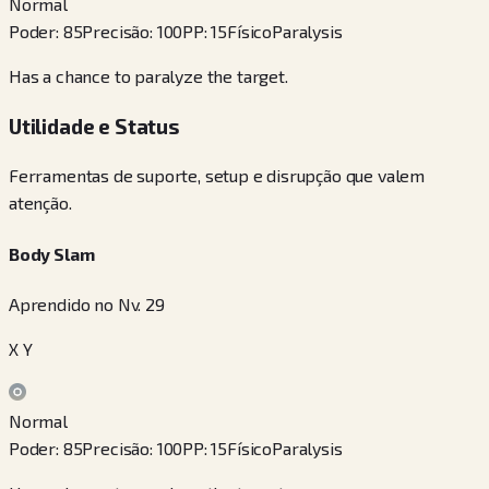
Normal
Poder
:
85
Precisão
:
100
PP
:
15
Físico
Paralysis
Has a chance to paralyze the target.
Utilidade e Status
Ferramentas de suporte, setup e disrupção que valem
atenção.
Body Slam
Aprendido no Nv. 29
X Y
Normal
Poder
:
85
Precisão
:
100
PP
:
15
Físico
Paralysis