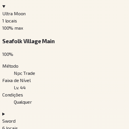
Ultra Moon
1
locais
100
% max
Seafolk Village Main
100
%
Método
Npc Trade
Faixa de Nível
Lv. 44
Condições
Qualquer
Sword
6
locais