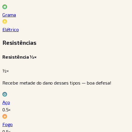
Grama
Elétrico
Resistências
Resistência ½×
½×
Recebe metade do dano desses tipos — boa defesa!
Aço
0.5
×
Fogo
0.5
×