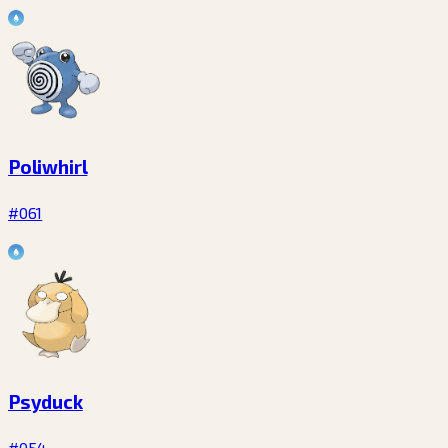
Poliwhirl
#061
Psyduck
#054