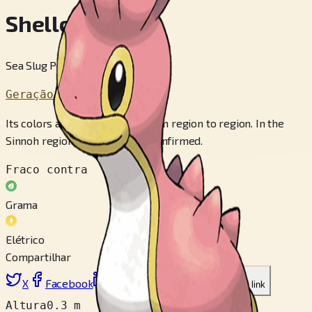
Shellos
Sea Slug Pokémon
Geração 4
Its colors and shapes differ from region to region. In the
Sinnoh region, two types are confirmed.
Fraco contra
Grama
Elétrico
Compartilhar
X
Facebook
LinkedIn
Reddit
Copiar link
Altura
0.3 m