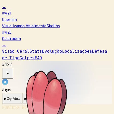
←
#421
Cherrim
Visualizando Atualmente
Shellos
#423
Gastrodon
→
Visão Geral
Stats
Evolução
Localizações
Defesa
de Tipo
Golpes
FAQ
#422
✦
Água
▶
Cry Atual
▶
Cry Antigo
POKÉDEX No.
#422