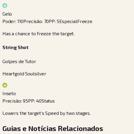
Gelo
Poder
:
110
Precisão
:
70
PP
:
5
Especial
Freeze
Has a chance to freeze the target.
String Shot
Golpes de Tutor
Heartgold Soulsilver
Inseto
Precisão
:
95
PP
:
40
Status
Lowers the target’s Speed by two stages.
Guias e Notícias Relacionados