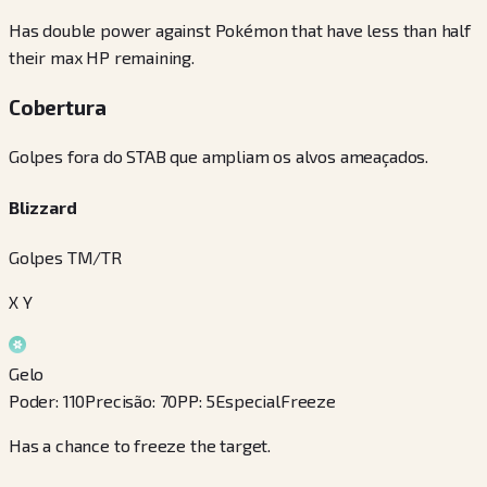
Has double power against Pokémon that have less than half
their max HP remaining.
Cobertura
Golpes fora do STAB que ampliam os alvos ameaçados.
Blizzard
Golpes TM/TR
X Y
Gelo
Poder
:
110
Precisão
:
70
PP
:
5
Especial
Freeze
Has a chance to freeze the target.