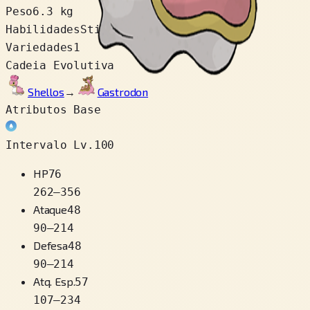
Peso
6.3 kg
Habilidades
Sticky Hold
Variedades
1
Cadeia Evolutiva
Shellos
→
Gastrodon
Atributos Base
Intervalo Lv.100
HP
76
262
–
356
Ataque
48
90
–
214
Defesa
48
90
–
214
Atq. Esp.
57
107
–
234