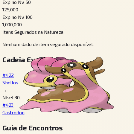
Exp no Nv. 50
125,000
Exp no Nv. 100
1,000,000
Itens Segurados na Natureza
Nenhum dado de item segurado disponível.
Cadeia Evolutiva
#422
Shellos
→
Nível 30
#423
Gastrodon
Guia de Encontros