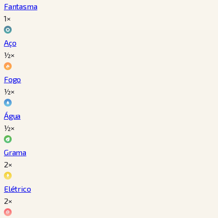
Fantasma
1×
Aço
½×
Fogo
½×
Água
½×
Grama
2×
Elétrico
2×