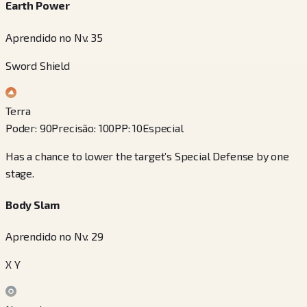
Earth Power
Aprendido no Nv. 35
Sword Shield
Terra
Poder
:
90
Precisão
:
100
PP
:
10
Especial
Has a chance to lower the target’s Special Defense by one
stage.
Body Slam
Aprendido no Nv. 29
X Y