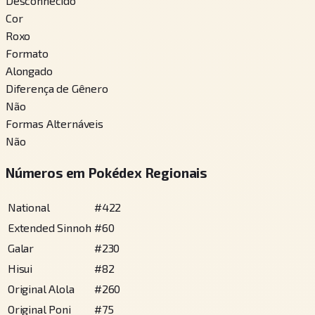
Desconhecido
Cor
Roxo
Formato
Alongado
Diferença de Gênero
Não
Formas Alternáveis
Não
Números em Pokédex Regionais
National
#
422
Extended Sinnoh
#
60
Galar
#
230
Hisui
#
82
Original Alola
#
260
Original Poni
#
75