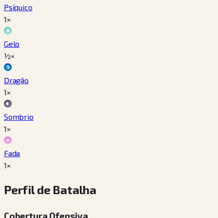
Psíquico
1×
Gelo
½×
Dragão
1×
Sombrio
1×
Fada
1×
Perfil de Batalha
Cobertura Ofensiva