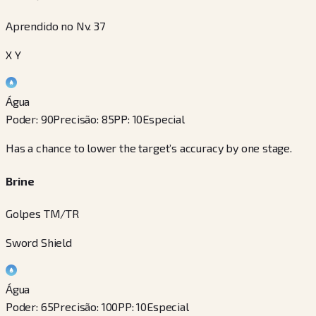
Aprendido no Nv. 37
X Y
Água
Poder
:
90
Precisão
:
85
PP
:
10
Especial
Has a chance to lower the target’s accuracy by one stage.
Brine
Golpes TM/TR
Sword Shield
Água
Poder
:
65
Precisão
:
100
PP
:
10
Especial