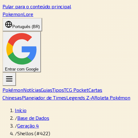
Pular para o conteúdo principal
PokemonLore
Português (BR)
Entrar com Google
Pokémon
Notícias
Guias
Tipos
TCG Pocket
Cartas
Chinesas
Planejador de Times
Legends Z-A
Roleta Pokémon
Início
/
Base de Dados
/
Geração 4
/
Shellos (#422)