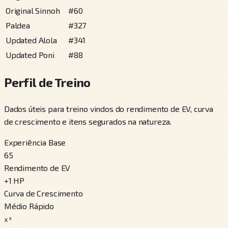
Original Sinnoh
#
60
Paldea
#
327
Updated Alola
#
341
Updated Poni
#
88
Perfil de Treino
Dados úteis para treino vindos do rendimento de EV, curva
de crescimento e itens segurados na natureza.
Experiência Base
65
Rendimento de EV
+
1
HP
Curva de Crescimento
Médio Rápido
x³