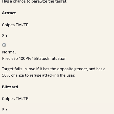
Has a chance to paralyze the target.
Attract
Golpes TM/TR
X Y
Normal
Precisão
:
100
PP
:
15
Status
Infatuation
Target falls in love if it has the opposite gender, and has a
50% chance to refuse attacking the user.
Blizzard
Golpes TM/TR
X Y