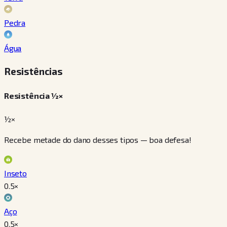
Pedra
Água
Resistências
Resistência ½×
½×
Recebe metade do dano desses tipos — boa defesa!
Inseto
0.5
×
Aço
0.5
×