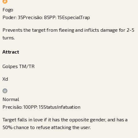
Fogo
Poder
:
35
Precisão
:
85
PP
:
15
Especial
Trap
Prevents the target from fleeing and inflicts damage for 2-5
turns.
Attract
Golpes TM/TR
Xd
Normal
Precisão
:
100
PP
:
15
Status
Infatuation
Target falls in love if it has the opposite gender, and has a
50% chance to refuse attacking the user.