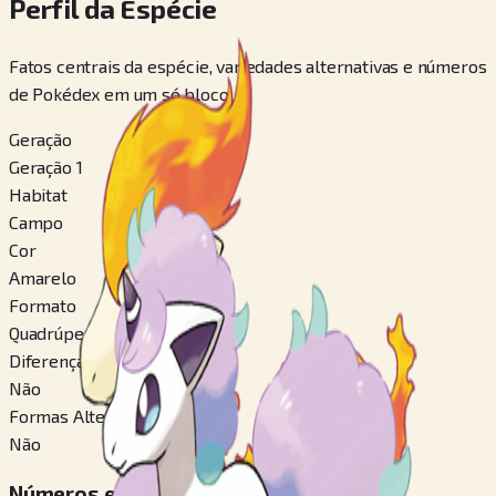
Perfil da Espécie
Fatos centrais da espécie, variedades alternativas e números
de Pokédex em um só bloco.
Geração
Geração 1
Habitat
Campo
Cor
Amarelo
Formato
Quadrúpede
Diferença de Gênero
Não
Formas Alternáveis
Não
Números em Pokédex Regionais