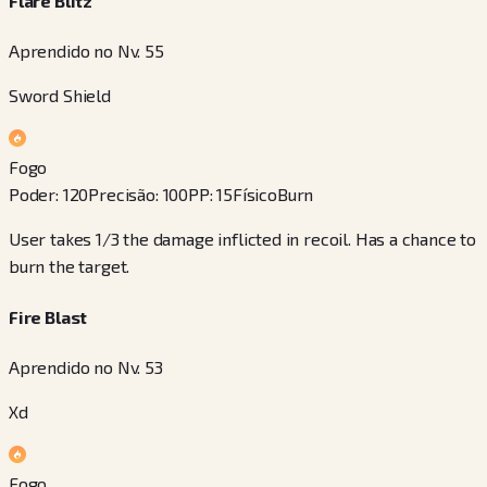
Flare Blitz
Aprendido no Nv. 55
Sword Shield
Fogo
Poder
:
120
Precisão
:
100
PP
:
15
Físico
Burn
User takes 1/3 the damage inflicted in recoil. Has a chance to
burn the target.
Fire Blast
Aprendido no Nv. 53
Xd
Fogo