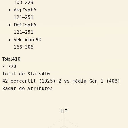
103
–
229
Atq. Esp.
65
121
–
251
Def. Esp.
65
121
–
251
Velocidade
90
166
–
306
Total
410
/ 720
Total de Stats
410
42 percentil
(
1025
)
+
2
vs média Gen 1 (408)
Radar de Atributos
HP