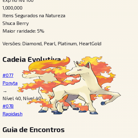
1,000,000
Itens Segurados na Natureza
Shuca Berry
Maior raridade
:
5
%
Versões
:
Diamond, Pearl, Platinum, HeartGold
Cadeia Evolutiva
#077
Ponyta
→
Nível 40, Nível 40
#078
Rapidash
Guia de Encontros