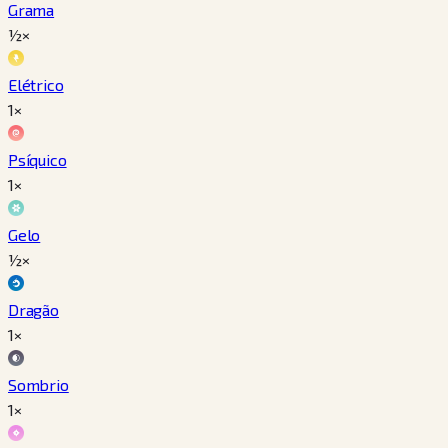
Grama
½×
Elétrico
1×
Psíquico
1×
Gelo
½×
Dragão
1×
Sombrio
1×