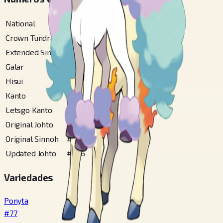
National
#
77
Crown Tundra
#
105
Extended Sinnoh
#
90
Galar
#
333
Hisui
#
23
Kanto
#
77
Letsgo Kanto
#
77
Original Johto
#
201
Original Sinnoh
#
90
Updated Johto
#
206
Variedades
Ponyta
#
77