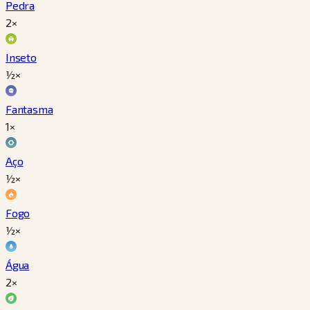
Pedra
2×
Inseto
½×
Fantasma
1×
Aço
½×
Fogo
½×
Água
2×