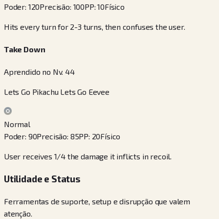
Poder
:
120
Precisão
:
100
PP
:
10
Físico
Hits every turn for 2-3 turns, then confuses the user.
Take Down
Aprendido no Nv. 44
Lets Go Pikachu Lets Go Eevee
Normal
Poder
:
90
Precisão
:
85
PP
:
20
Físico
User receives 1/4 the damage it inflicts in recoil.
Utilidade e Status
Ferramentas de suporte, setup e disrupção que valem
atenção.