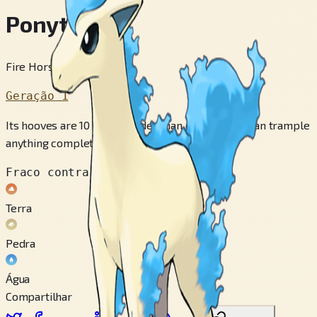
Ponyta
Fire Horse Pokémon
Geração 1
Its hooves are 10 times harder than diamonds. It can trample
anything completely flat in little time.
Fraco contra
Terra
Pedra
Água
Compartilhar