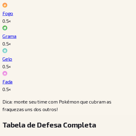
Fogo
0.5
×
Grama
0.5
×
Gelo
0.5
×
Fada
0.5
×
Dica: monte seu time com Pokémon que cubram as
fraquezas uns dos outros!
Tabela de Defesa Completa