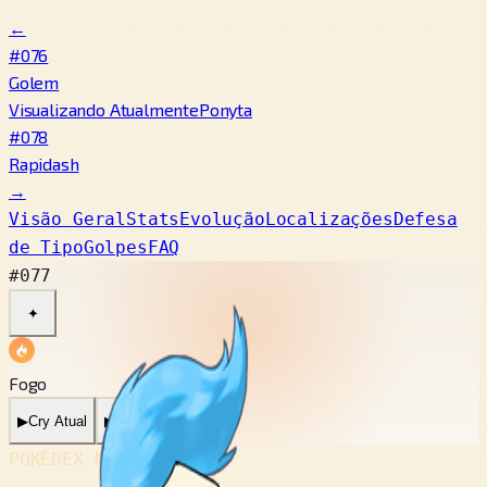
←
#076
Golem
Visualizando Atualmente
Ponyta
#078
Rapidash
→
Visão Geral
Stats
Evolução
Localizações
Defesa
de Tipo
Golpes
FAQ
#077
✦
Fogo
▶
Cry Atual
▶
Cry Antigo
POKÉDEX No.
#077