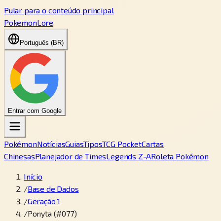
Pular para o conteúdo principal
PokemonLore
Português (BR)
Entrar com Google
Pokémon
Notícias
Guias
Tipos
TCG Pocket
Cartas
Chinesas
Planejador de Times
Legends Z-A
Roleta Pokémon
Início
/
Base de Dados
/
Geração 1
/
Ponyta (#077)