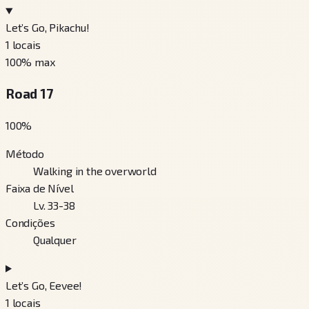
Let’s Go, Pikachu!
1
locais
100
% max
Road 17
100
%
Método
Walking in the overworld
Faixa de Nível
Lv. 33-38
Condições
Qualquer
Let’s Go, Eevee!
1
locais