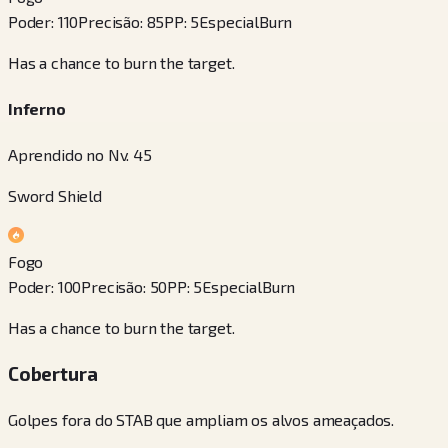
Poder
:
110
Precisão
:
85
PP
:
5
Especial
Burn
Has a chance to burn the target.
Inferno
Aprendido no Nv. 45
Sword Shield
Fogo
Poder
:
100
Precisão
:
50
PP
:
5
Especial
Burn
Has a chance to burn the target.
Cobertura
Golpes fora do STAB que ampliam os alvos ameaçados.