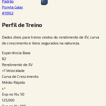
Padrão
Ponyta Galar
#
10162
Perfil de Treino
Dados úteis para treino vindos do rendimento de EV, curva
de crescimento e itens segurados na natureza.
Experiência Base
82
Rendimento de EV
+
1
Velocidade
Curva de Crescimento
Médio Rápido
x³
Exp no Nv. 50
125,000
Exp no Nv. 100