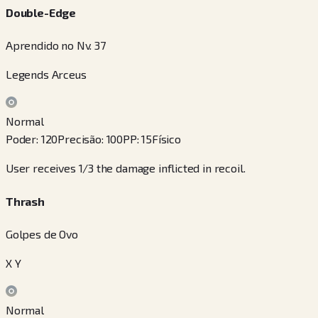
Double-Edge
Aprendido no Nv. 37
Legends Arceus
Normal
Poder
:
120
Precisão
:
100
PP
:
15
Físico
User receives 1/3 the damage inflicted in recoil.
Thrash
Golpes de Ovo
X Y
Normal