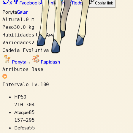
X
Facebook
LinkedIn
Reddit
Copiar link
Ponyta
Galar
Altura
1.0 m
Peso
30.0 kg
Habilidades
Run Away
Variedades
2
Cadeia Evolutiva
Ponyta
→
Rapidash
Atributos Base
Intervalo Lv.100
HP
50
210
–
304
Ataque
85
157
–
295
Defesa
55