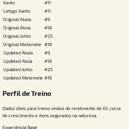
Kanto
#
11
Letsgo Kanto
#
11
Original Akala
#
9
Original Alola
#
18
Original Johto
#
25
Original Melemele
#
18
Updated Akala
#
9
Updated Alola
#
18
Updated Johto
#
25
Updated Melemele
#
18
Perfil de Treino
Dados úteis para treino vindos do rendimento de EV, curva
de crescimento e itens segurados na natureza.
Experiência Base