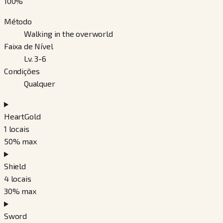
100
%
Método
Walking in the overworld
Faixa de Nível
Lv. 3-6
Condições
Qualquer
HeartGold
1
locais
50
% max
Shield
4
locais
30
% max
Sword