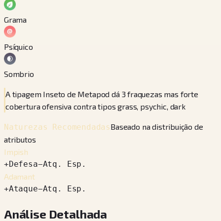
Grama
Psíquico
Sombrio
A tipagem Inseto de Metapod dá 3 fraquezas mas forte
cobertura ofensiva contra tipos grass, psychic, dark
Baseado na distribuição de
Naturezas Recomendadas
atributos
Impish
+
Defesa
−
Atq. Esp.
Adamant
+
Ataque
−
Atq. Esp.
Análise Detalhada