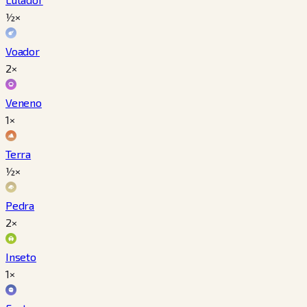
½×
Voador
2×
Veneno
1×
Terra
½×
Pedra
2×
Inseto
1×