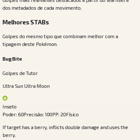
dos metadados de cada movimento.
Melhores STABs
Golpes do mesmo tipo que combinam melhor com a
tipagem deste Pokémon.
Bug Bite
Golpes de Tutor
Ultra Sun Ultra Moon
Inseto
Poder
:
60
Precisão
:
100
PP
:
20
Físico
If target has a berry, inflicts double damage and uses the
berry.