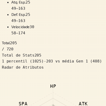
Atq. Esp.
25
49
–
163
Def. Esp.
25
49
–
163
Velocidade
30
58
–
174
Total
205
/ 720
Total de Stats
205
1 percentil
(
1025
)
-203
vs média Gen 1 (408)
Radar de Atributos
HP
SPA
ATK