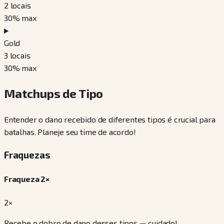
2
locais
30
% max
Gold
3
locais
30
% max
Matchups de Tipo
Entender o dano recebido de diferentes tipos é crucial para
batalhas. Planeje seu time de acordo!
Fraquezas
Fraqueza 2×
2×
Recebe o dobro de dano desses tipos — cuidado!