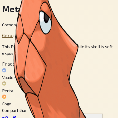
Metapod
Cocoon Pokémon
Geração 1
This POKéMON is vulnerable to attack while its shell is soft,
exposing its weak and tender body.
Fraco contra
Voador
Pedra
Fogo
Compartilhar