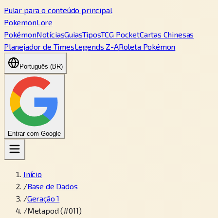
Pular para o conteúdo principal
PokemonLore
Pokémon
Notícias
Guias
Tipos
TCG Pocket
Cartas Chinesas
Planejador de Times
Legends Z-A
Roleta Pokémon
Português (BR)
Entrar com Google
Início
/
Base de Dados
/
Geração 1
/
Metapod (#011)