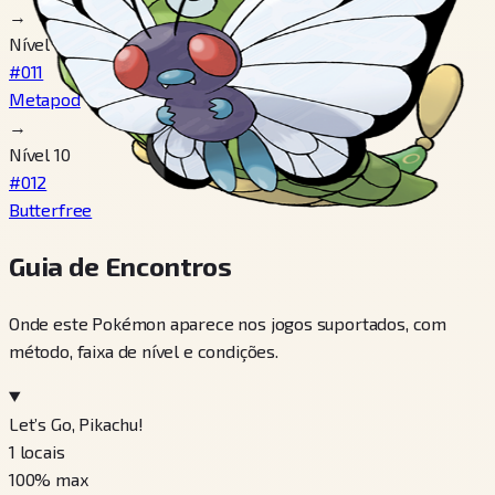
→
Nível 7
#011
Metapod
→
Nível 10
#012
Butterfree
Guia de Encontros
Onde este Pokémon aparece nos jogos suportados, com
método, faixa de nível e condições.
Let’s Go, Pikachu!
1
locais
100
% max