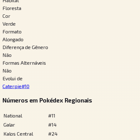
Habitat
Floresta
Cor
Verde
Formato
Alongado
Diferença de Gênero
Não
Formas Alternáveis
Não
Evolui de
Caterpie
#
10
Números em Pokédex Regionais
National
#
11
Galar
#
14
Kalos Central
#
24