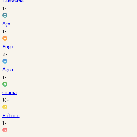
Fantasma
1×
Aço
1×
Fogo
2×
Água
1×
Grama
½×
Elétrico
1×