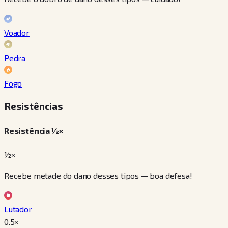
Voador
Pedra
Fogo
Resistências
Resistência ½×
½×
Recebe metade do dano desses tipos — boa defesa!
Lutador
0.5
×