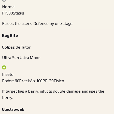
Normal
PP
:
30
Status
Raises the user’s Defense by one stage.
Bug Bite
Golpes de Tutor
Ultra Sun Ultra Moon
Inseto
Poder
:
60
Precisão
:
100
PP
:
20
Físico
If target has a berry, inflicts double damage and uses the
berry.
Electroweb