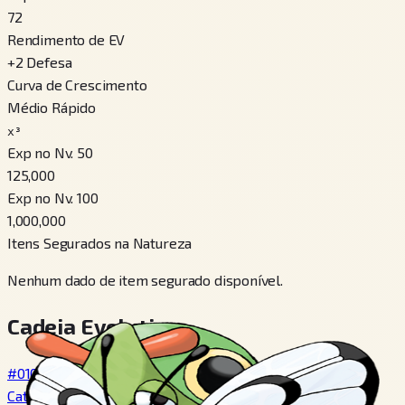
72
Rendimento de EV
+
2
Defesa
Curva de Crescimento
Médio Rápido
x³
Exp no Nv. 50
125,000
Exp no Nv. 100
1,000,000
Itens Segurados na Natureza
Nenhum dado de item segurado disponível.
Cadeia Evolutiva
#010
Caterpie