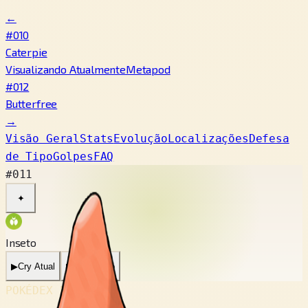
←
#010
Caterpie
Visualizando Atualmente
Metapod
#012
Butterfree
→
Visão Geral
Stats
Evolução
Localizações
Defesa
de Tipo
Golpes
FAQ
#011
✦
Inseto
▶
Cry Atual
▶
Cry Antigo
POKÉDEX No.
#011