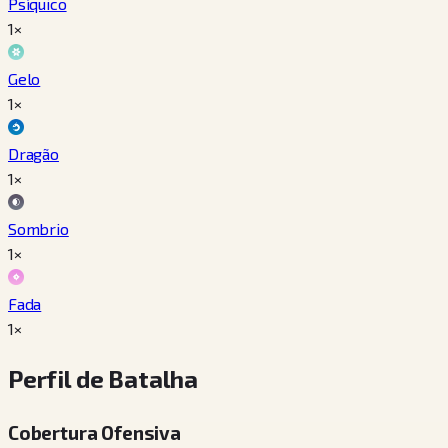
Psíquico
1×
Gelo
1×
Dragão
1×
Sombrio
1×
Fada
1×
Perfil de Batalha
Cobertura Ofensiva