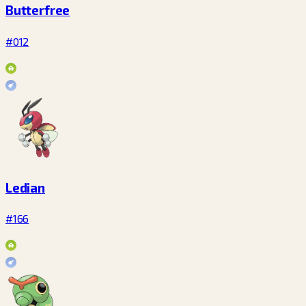
Butterfree
#012
Ledian
#166