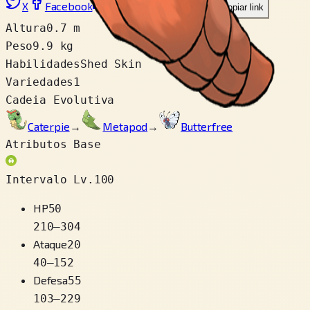
X
Facebook
LinkedIn
Reddit
Copiar link
Altura
0.7 m
Peso
9.9 kg
Habilidades
Shed Skin
Variedades
1
Cadeia Evolutiva
Caterpie
→
Metapod
→
Butterfree
Atributos Base
Intervalo Lv.100
HP
50
210
–
304
Ataque
20
40
–
152
Defesa
55
103
–
229