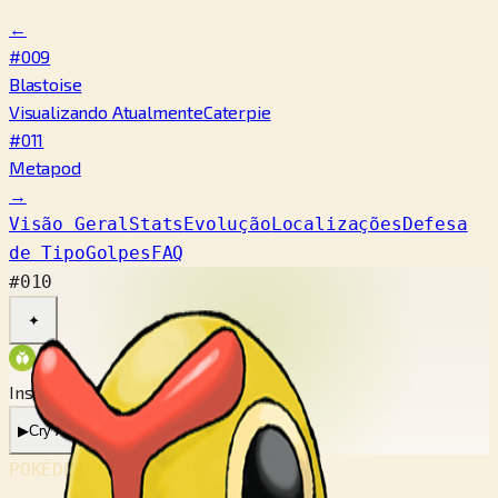
←
#009
Blastoise
Visualizando Atualmente
Caterpie
#011
Metapod
→
Visão Geral
Stats
Evolução
Localizações
Defesa
de Tipo
Golpes
FAQ
#010
✦
Inseto
▶
Cry Atual
▶
Cry Antigo
POKÉDEX No.
#010