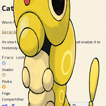
Caterpie
Worm Pokémon
Geração 1
Its short feet are tipped with suction pads that enable it to
tirelessly climb slopes and walls.
Fraco contra
Voador
Pedra
Fogo
Compartilhar