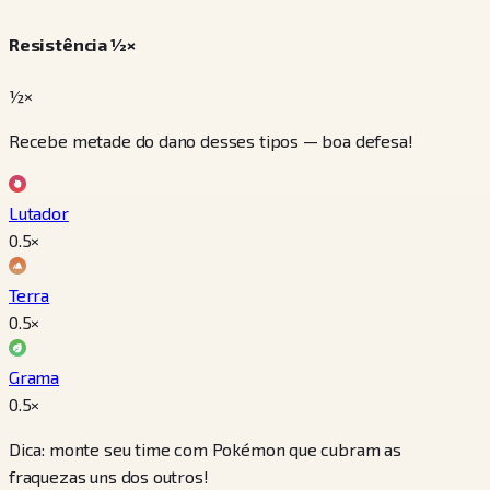
Resistência ½×
½×
Recebe metade do dano desses tipos — boa defesa!
Lutador
0.5
×
Terra
0.5
×
Grama
0.5
×
Dica: monte seu time com Pokémon que cubram as
fraquezas uns dos outros!