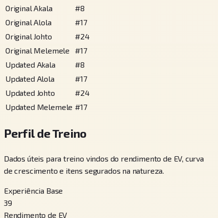
Original Akala
#
8
Original Alola
#
17
Original Johto
#
24
Original Melemele
#
17
Updated Akala
#
8
Updated Alola
#
17
Updated Johto
#
24
Updated Melemele
#
17
Perfil de Treino
Dados úteis para treino vindos do rendimento de EV, curva
de crescimento e itens segurados na natureza.
Experiência Base
39
Rendimento de EV