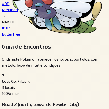
#011
Metapod
→
Nível 10
#012
Butterfree
Guia de Encontros
Onde este Pokémon aparece nos jogos suportados, com
método, faixa de nível e condições.
Let’s Go, Pikachu!
3
locais
100
% max
Road 2 (north, towards Pewter City)