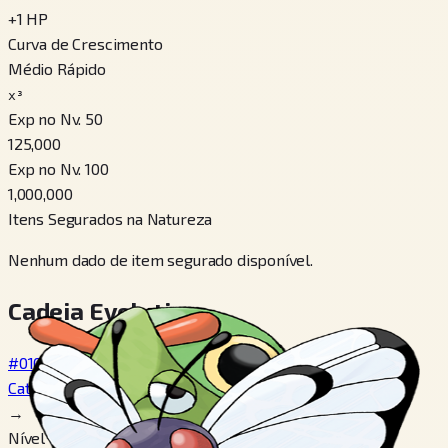
+
1
HP
Curva de Crescimento
Médio Rápido
x³
Exp no Nv. 50
125,000
Exp no Nv. 100
1,000,000
Itens Segurados na Natureza
Nenhum dado de item segurado disponível.
Cadeia Evolutiva
#010
Caterpie
→
Nível 7