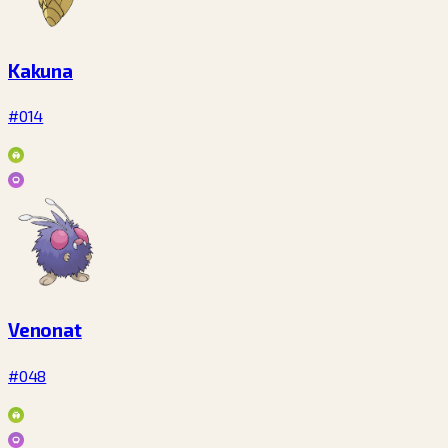
Kakuna
#014
Venonat
#048