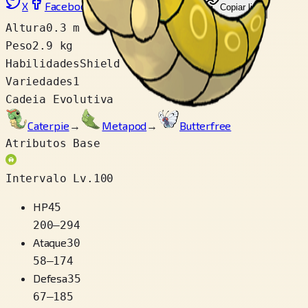
X
Facebook
LinkedIn
Reddit
Copiar link
Altura
0.3 m
Peso
2.9 kg
Habilidades
Shield Dust
Variedades
1
Cadeia Evolutiva
Caterpie
→
Metapod
→
Butterfree
Atributos Base
Intervalo Lv.100
HP
45
200
–
294
Ataque
30
58
–
174
Defesa
35
67
–
185