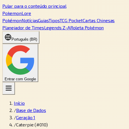
Pular para o conteúdo principal
PokemonLore
Pokémon
Notícias
Guias
Tipos
TCG Pocket
Cartas Chinesas
Planejador de Times
Legends Z-A
Roleta Pokémon
Português (BR)
Entrar com Google
Início
/
Base de Dados
/
Geração 1
/
Caterpie (#010)