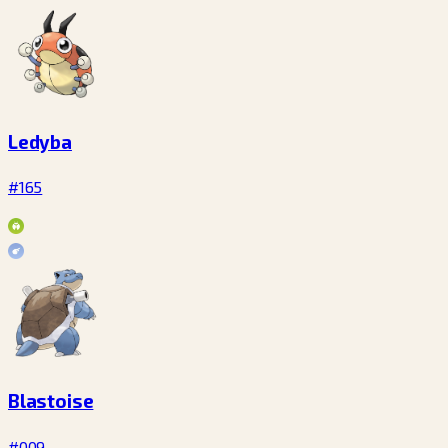
Ledyba
#165
Blastoise
#009