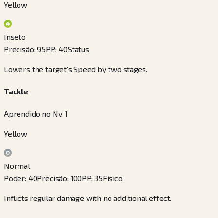
Yellow
Inseto
Precisão
:
95
PP
:
40
Status
Lowers the target’s Speed by two stages.
Tackle
Aprendido no Nv. 1
Yellow
Normal
Poder
:
40
Precisão
:
100
PP
:
35
Físico
Inflicts regular damage with no additional effect.