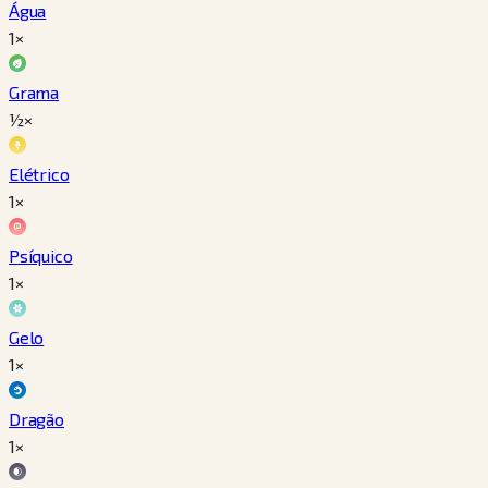
Água
1×
Grama
½×
Elétrico
1×
Psíquico
1×
Gelo
1×
Dragão
1×