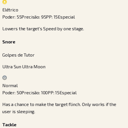
Elétrico
Poder
:
55
Precisão
:
95
PP
:
15
Especial
Lowers the target’s Speed by one stage.
Snore
Golpes de Tutor
Ultra Sun Ultra Moon
Normal
Poder
:
50
Precisão
:
100
PP
:
15
Especial
Has a chance to make the target flinch. Only works if the
user is sleeping.
Tackle