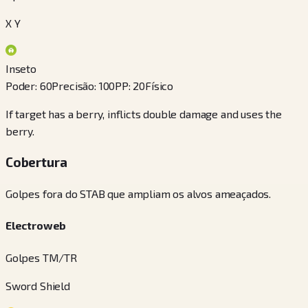
X Y
Inseto
Poder
:
60
Precisão
:
100
PP
:
20
Físico
If target has a berry, inflicts double damage and uses the
berry.
Cobertura
Golpes fora do STAB que ampliam os alvos ameaçados.
Electroweb
Golpes TM/TR
Sword Shield