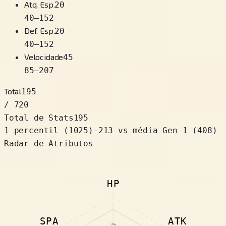
Atq. Esp.
20
40
–
152
Def. Esp.
20
40
–
152
Velocidade
45
85
–
207
Total
195
/ 720
Total de Stats
195
1 percentil
(
1025
)
-213
vs média Gen 1 (408)
Radar de Atributos
HP
SPA
ATK