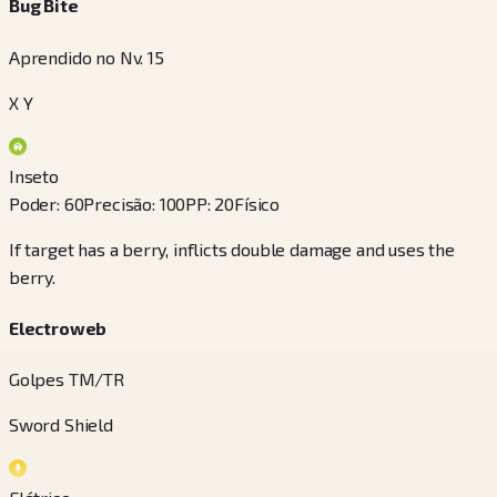
Bug Bite
Aprendido no Nv. 15
X Y
Inseto
Poder
:
60
Precisão
:
100
PP
:
20
Físico
If target has a berry, inflicts double damage and uses the
berry.
Electroweb
Golpes TM/TR
Sword Shield