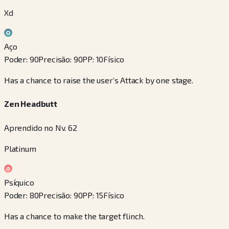
Xd
Aço
Poder
:
90
Precisão
:
90
PP
:
10
Físico
Has a chance to raise the user’s Attack by one stage.
Zen Headbutt
Aprendido no Nv. 62
Platinum
Psíquico
Poder
:
80
Precisão
:
90
PP
:
15
Físico
Has a chance to make the target flinch.