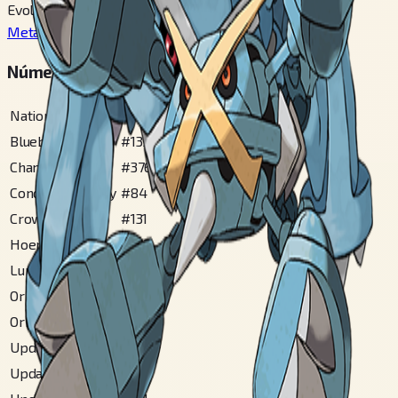
Evolui de
Metang
#
375
Números em Pokédex Regionais
National
#
376
Blueberry
#
139
Champions
#
376
Conquest Gallery
#
84
Crown Tundra
#
131
Hoenn
#
192
Lumiose City
#
227
Original Alola
#
216
Original Ulaula
#
88
Updated Alola
#
280
Updated Hoenn
#
201