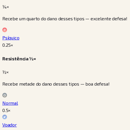
¼×
Recebe um quarto do dano desses tipos — excelente defesa!
Psíquico
0.25
×
Resistência ½×
½×
Recebe metade do dano desses tipos — boa defesa!
Normal
0.5
×
Voador