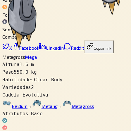
Fantasma
Fogo
Sombrio
Compartilhar
X
Facebook
LinkedIn
Reddit
Copiar link
Metagross
Mega
Altura
1.6 m
Peso
550.0 kg
Habilidades
Clear Body
Variedades
2
Cadeia Evolutiva
Beldum
→
Metang
→
Metagross
Atributos Base