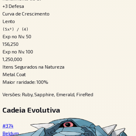
+
3
Defesa
Curva de Crescimento
Lento
(5x³) / (4)
Exp no Nv. 50
156,250
Exp no Nv. 100
1,250,000
Itens Segurados na Natureza
Metal Coat
Maior raridade
:
100
%
Versões
:
Ruby, Sapphire, Emerald, FireRed
Cadeia Evolutiva
#374
Beldum