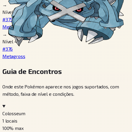
→
Nível 20
#375
Metang
→
Nível 45
#376
Metagross
Guia de Encontros
Onde este Pokémon aparece nos jogos suportados, com
método, faixa de nível e condições.
Colosseum
1
locais
100
% max