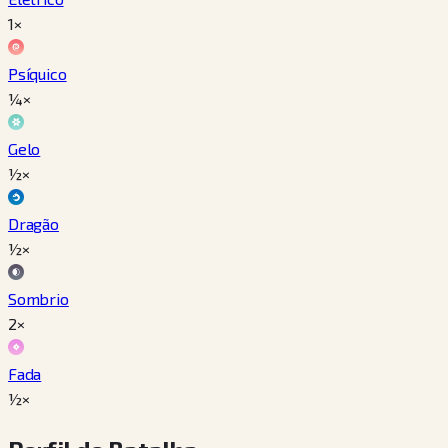
1×
Psíquico
¼×
Gelo
½×
Dragão
½×
Sombrio
2×
Fada
½×