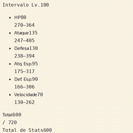
Intervalo Lv.100
HP
80
270
–
364
Ataque
135
247
–
405
Defesa
130
238
–
394
Atq. Esp.
95
175
–
317
Def. Esp.
90
166
–
306
Velocidade
70
130
–
262
Total
600
/ 720
Total de Stats
600