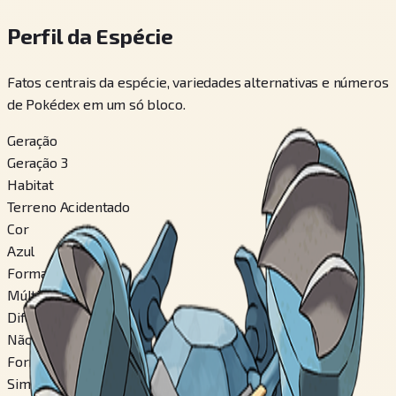
Perfil da Espécie
Fatos centrais da espécie, variedades alternativas e números
de Pokédex em um só bloco.
Geração
Geração 3
Habitat
Terreno Acidentado
Cor
Azul
Formato
Múltiplas Cabeças
Diferença de Gênero
Não
Formas Alternáveis
Sim