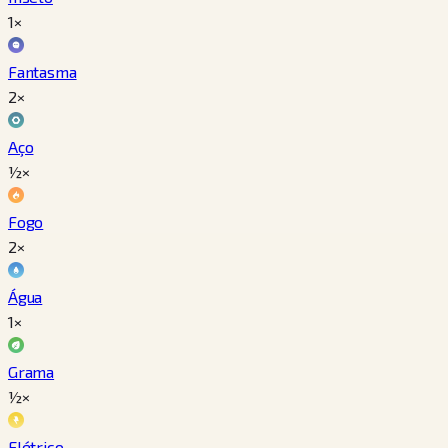
1×
Fantasma
2×
Aço
½×
Fogo
2×
Água
1×
Grama
½×
Elétrico