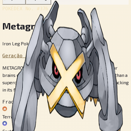
POKÉDEX No.
#376
Metagross
Iron Leg Pokémon
Geração 3
METAGROSS has four brains in total. Combined, the four
brains can breeze through difficult calculations faster than a
supercomputer. This POKéMON can float in the air by tucking
in its four legs.
Fraco contra
Terra