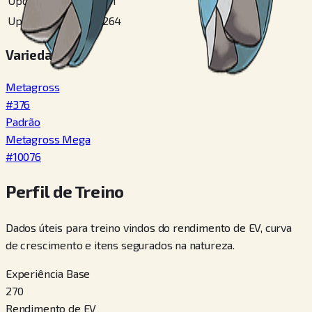
Updated Ulaula
#
101
Updated Unova
#
264
Variedades
Metagross
#
376
Padrão
Metagross Mega
#
10076
Perfil de Treino
Dados úteis para treino vindos do rendimento de EV, curva
de crescimento e itens segurados na natureza.
Experiência Base
270
Rendimento de EV