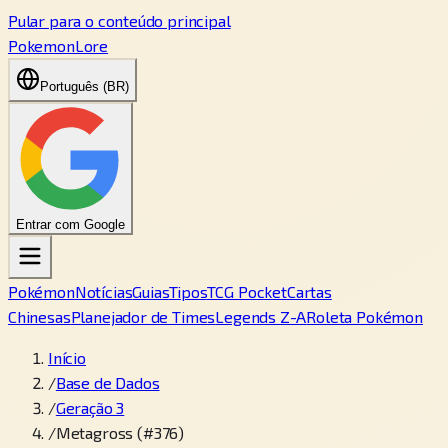
Pular para o conteúdo principal
PokemonLore
Português (BR)
Entrar com Google
Pokémon
Notícias
Guias
Tipos
TCG Pocket
Cartas
Chinesas
Planejador de Times
Legends Z-A
Roleta Pokémon
Início
/
Base de Dados
/
Geração 3
/
Metagross (#376)