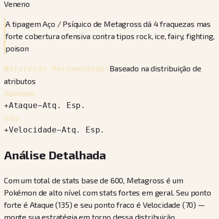
Veneno
A tipagem Aço / Psíquico de Metagross dá 4 fraquezas mas
forte cobertura ofensiva contra tipos rock, ice, fairy, fighting,
poison
Baseado na distribuição de
Naturezas Recomendadas
atributos
Adamant
+
Ataque
−
Atq. Esp.
Jolly
+
Velocidade
−
Atq. Esp.
Análise Detalhada
Com um total de stats base de 600, Metagross é um
Pokémon de alto nível com stats fortes em geral. Seu ponto
forte é Ataque (135) e seu ponto fraco é Velocidade (70) —
monte sua estratégia em torno dessa distribuição.