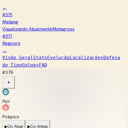
←
#375
Metang
Visualizando Atualmente
Metagross
#377
Regirock
→
Visão Geral
Stats
Evolução
Localizações
Defesa
de Tipo
Golpes
FAQ
#376
✦
Aço
Psíquico
▶
Cry Atual
▶
Cry Antigo