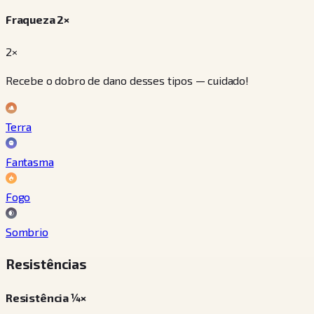
Fraqueza 2×
2×
Recebe o dobro de dano desses tipos — cuidado!
Terra
Fantasma
Fogo
Sombrio
Resistências
Resistência ¼×