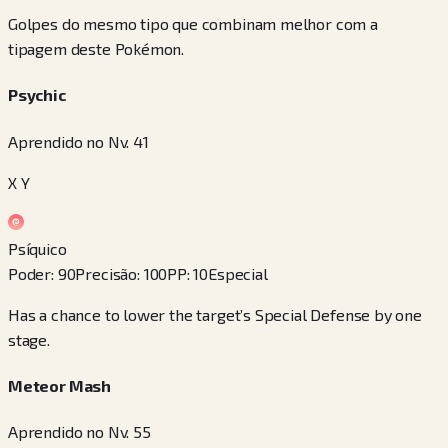
Golpes do mesmo tipo que combinam melhor com a
tipagem deste Pokémon.
Psychic
Aprendido no Nv. 41
X Y
Psíquico
Poder
:
90
Precisão
:
100
PP
:
10
Especial
Has a chance to lower the target’s Special Defense by one
stage.
Meteor Mash
Aprendido no Nv. 55