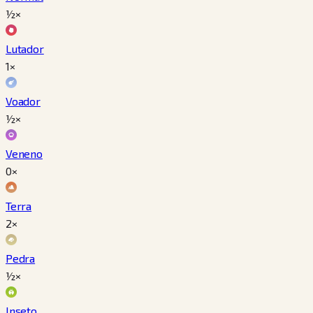
½×
Lutador
1×
Voador
½×
Veneno
0×
Terra
2×
Pedra
½×
Inseto