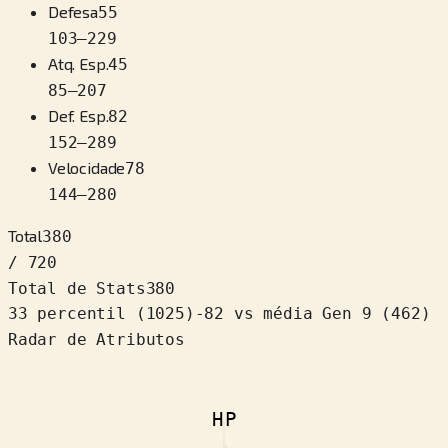
Defesa
55
103
–
229
Atq. Esp.
45
85
–
207
Def. Esp.
82
152
–
289
Velocidade
78
144
–
280
Total
380
/ 720
Total de Stats
380
33 percentil
(
1025
)
-82
vs média Gen 9 (462)
Radar de Atributos
HP