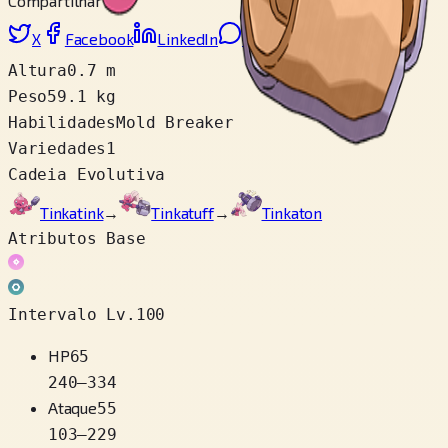
Compartilhar
X
Facebook
LinkedIn
Reddit
Copiar link
Altura
0.7 m
Peso
59.1 kg
Habilidades
Mold Breaker
Variedades
1
Cadeia Evolutiva
Tinkatink
→
Tinkatuff
→
Tinkaton
Atributos Base
Intervalo Lv.100
HP
65
240
–
334
Ataque
55
103
–
229