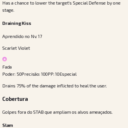
Has a chance to lower the target’s Special Defense by one
stage.
Draining Kiss
Aprendido no Nv. 17
Scarlet Violet
Fada
Poder
:
50
Precisão
:
100
PP
:
10
Especial
Drains 75% of the damage inflicted to heal the user.
Cobertura
Golpes fora do STAB que ampliam os alvos ameaçados.
Slam