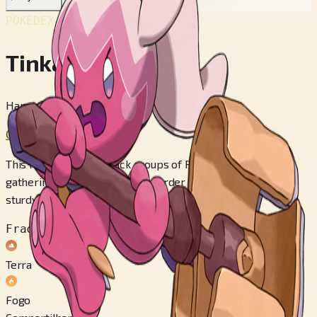
POKÉDEX No.
#958
Tinkatuff
Hammer Pokémon
Geração 9
This Pokémon will attack groups of Pawniard and Bisharp,
gathering metal from them in order to create a large and
sturdy hammer.
Fraco contra
Terra
Fogo