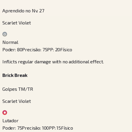
Aprendido no Nv. 27
Scarlet Violet
Normal
Poder
:
80
Precisão
:
75
PP
:
20
Físico
Inflicts regular damage with no additional effect.
Brick Break
Golpes TM/TR
Scarlet Violet
Lutador
Poder
:
75
Precisão
:
100
PP
:
15
Físico