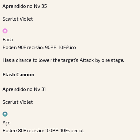
Aprendido no Nv. 35
Scarlet Violet
Fada
Poder
:
90
Precisão
:
90
PP
:
10
Físico
Has a chance to lower the target’s Attack by one stage.
Flash Cannon
Aprendido no Nv. 31
Scarlet Violet
Aço
Poder
:
80
Precisão
:
100
PP
:
10
Especial