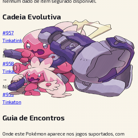
Nenhum dado de item segurado disponível.
Cadeia Evolutiva
#957
Tinkatink
→
Nível 24
#958
Tinkatuff
→
Nível 38
#959
Tinkaton
Guia de Encontros
Onde este Pokémon aparece nos jogos suportados, com