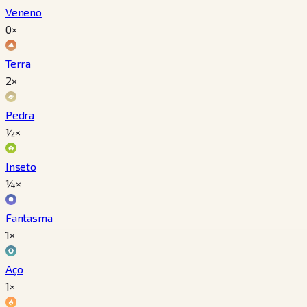
Veneno
0×
Terra
2×
Pedra
½×
Inseto
¼×
Fantasma
1×
Aço
1×