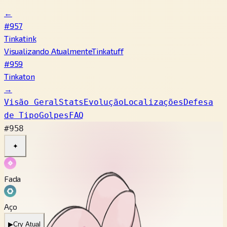
←
#957
Tinkatink
Visualizando Atualmente
Tinkatuff
#959
Tinkaton
→
Visão Geral
Stats
Evolução
Localizações
Defesa
de Tipo
Golpes
FAQ
#958
✦
Fada
Aço
▶
Cry Atual