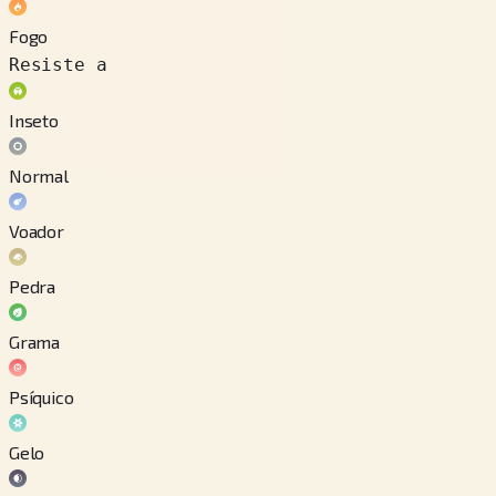
Fogo
Resiste a
Inseto
Normal
Voador
Pedra
Grama
Psíquico
Gelo