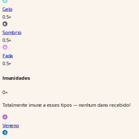
Gelo
0.5
×
Sombrio
0.5
×
Fada
0.5
×
Imunidades
0×
Totalmente imune a esses tipos — nenhum dano recebido!
Veneno