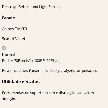
Destroys Reflect and Light Screen.
Facade
Golpes TM/TR
Scarlet Violet
Normal
Poder
:
70
Precisão
:
100
PP
:
20
Físico
Power doubles if user is burned, paralyzed, or poisoned.
Utilidade e Status
Ferramentas de suporte, setup e disrupção que valem
atenção.