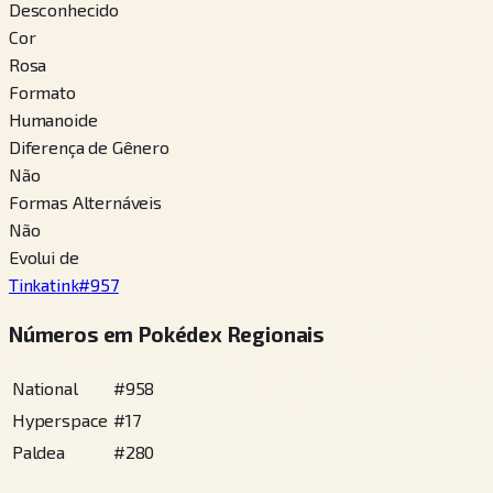
Desconhecido
Cor
Rosa
Formato
Humanoide
Diferença de Gênero
Não
Formas Alternáveis
Não
Evolui de
Tinkatink
#
957
Números em Pokédex Regionais
National
#
958
Hyperspace
#
17
Paldea
#
280