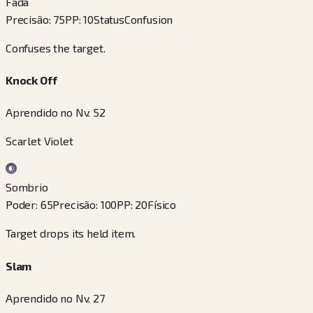
Fada
Precisão
:
75
PP
:
10
Status
Confusion
Confuses the target.
Knock Off
Aprendido no Nv. 52
Scarlet Violet
Sombrio
Poder
:
65
Precisão
:
100
PP
:
20
Físico
Target drops its held item.
Slam
Aprendido no Nv. 27