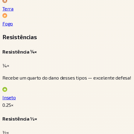
Terra
Fogo
Resistências
Resistência ¼×
¼×
Recebe um quarto do dano desses tipos — excelente defesa!
Inseto
0.25
×
Resistência ½×
½×