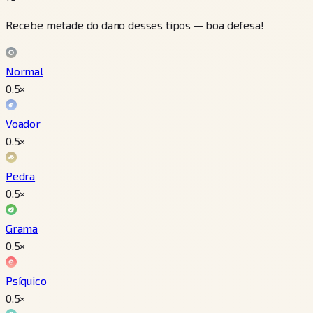
Recebe metade do dano desses tipos — boa defesa!
Normal
0.5
×
Voador
0.5
×
Pedra
0.5
×
Grama
0.5
×
Psíquico
0.5
×