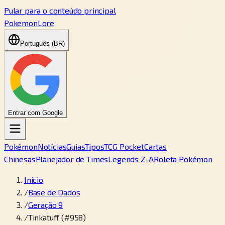
Pular para o conteúdo principal
PokemonLore
Português (BR)
Entrar com Google
Pokémon
Notícias
Guias
Tipos
TCG Pocket
Cartas
Chinesas
Planejador de Times
Legends Z-A
Roleta Pokémon
Início
/
Base de Dados
/
Geração 9
/
Tinkatuff (#958)