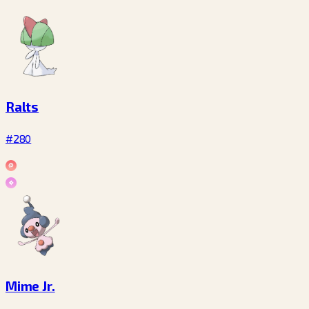
Ralts
#280
Mime Jr.