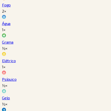
Fogo
2×
Água
1×
Grama
½×
Elétrico
1×
Psíquico
½×
Gelo
½×