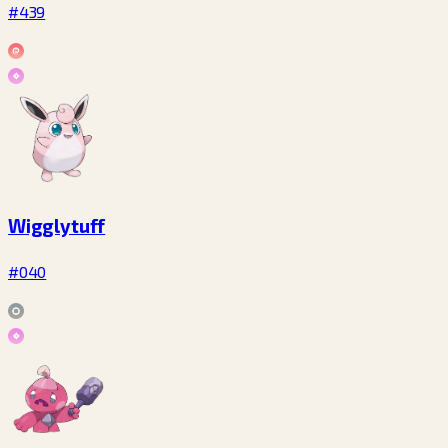
#439
Wigglytuff
#040