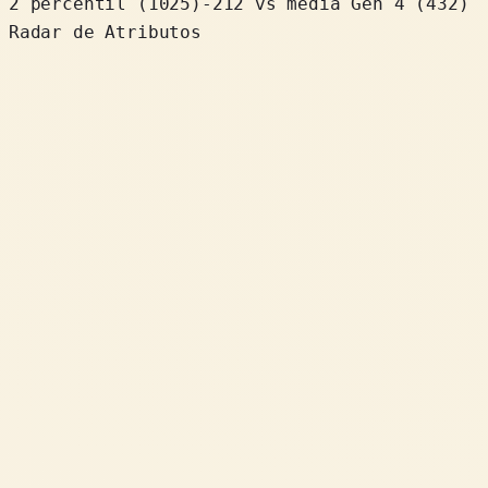
2 percentil
(
1025
)
-212
vs média Gen 4 (432)
Radar de Atributos