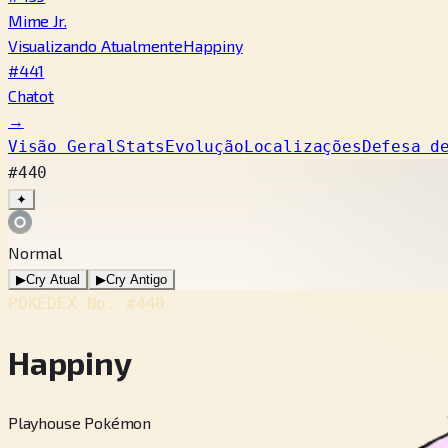
Mime Jr.
Visualizando Atualmente
Happiny
#441
Chatot
→
Visão Geral
Stats
Evolução
Localizações
Defesa d
#440
✦
Normal
▶
Cry Atual
▶
Cry Antigo
POKÉDEX No.
#440
Happiny
Playhouse Pokémon