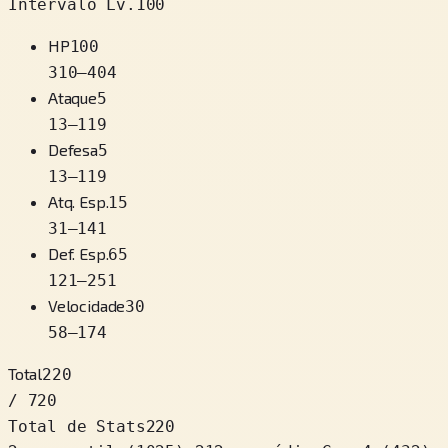
Intervalo Lv.100
HP
100
310
–
404
Ataque
5
13
–
119
Defesa
5
13
–
119
Atq. Esp.
15
31
–
141
Def. Esp.
65
121
–
251
Velocidade
30
58
–
174
Total
220
/ 720
Total de Stats
220