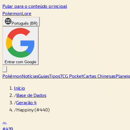
Pular para o conteúdo principal
PokemonLore
Português (BR)
Entrar com Google
Pokémon
Notícias
Guias
Tipos
TCG Pocket
Cartas Chinesas
Planej
Início
/
Base de Dados
/
Geração 4
/
Happiny (#440)
←
#439