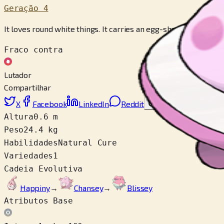
Geração 4
It loves round white things. It carries an egg-shaped rock in 
Fraco contra
Lutador
Compartilhar
X
Facebook
LinkedIn
Reddit
Copiar link
Altura
0.6 m
Peso
24.4 kg
Habilidades
Natural Cure
Variedades
1
Cadeia Evolutiva
Happiny
→
Chansey
→
Blissey
Atributos Base