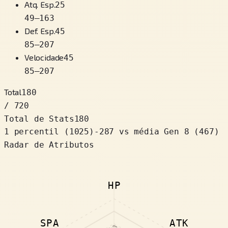
Atq. Esp.
25
49
–
163
Def. Esp.
45
85
–
207
Velocidade
45
85
–
207
Total
180
/ 720
Total de Stats
180
1 percentil
(
1025
)
-287
vs média Gen 8 (467)
Radar de Atributos
HP
SPA
ATK