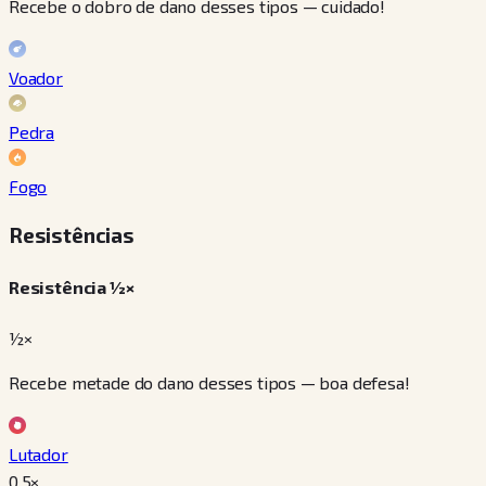
Recebe o dobro de dano desses tipos — cuidado!
Voador
Pedra
Fogo
Resistências
Resistência ½×
½×
Recebe metade do dano desses tipos — boa defesa!
Lutador
0.5
×