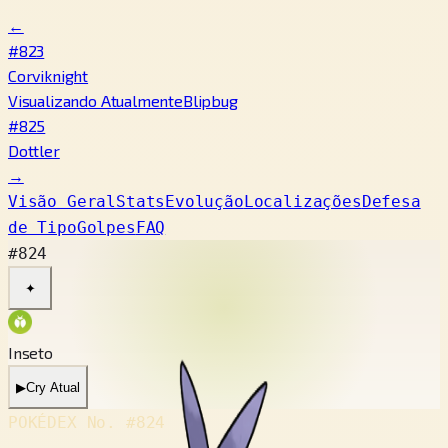
←
#823
Corviknight
Visualizando Atualmente
Blipbug
#825
Dottler
→
Visão Geral
Stats
Evolução
Localizações
Defesa
de Tipo
Golpes
FAQ
#824
✦
Inseto
▶
Cry Atual
POKÉDEX No.
#824