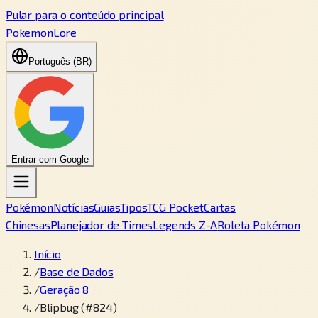
Pular para o conteúdo principal
PokemonLore
Português (BR)
Entrar com Google
Pokémon
Notícias
Guias
Tipos
TCG Pocket
Cartas
Chinesas
Planejador de Times
Legends Z-A
Roleta Pokémon
Início
/
Base de Dados
/
Geração 8
/
Blipbug (#824)