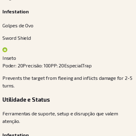
Infestation
Golpes de Ovo
Sword Shield
Inseto
Poder
:
20
Precisão
:
100
PP
:
20
Especial
Trap
Prevents the target from fleeing and inflicts damage for 2-5
turns.
Utilidade e Status
Ferramentas de suporte, setup e disrupção que valem
atenção.
Infestation