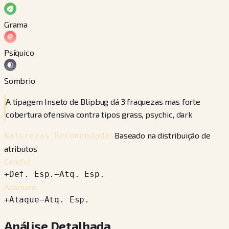
Grama
Psíquico
Sombrio
A tipagem Inseto de Blipbug dá 3 fraquezas mas forte
cobertura ofensiva contra tipos grass, psychic, dark
Baseado na distribuição de
Naturezas Recomendadas
atributos
Careful
+
Def. Esp.
−
Atq. Esp.
Adamant
+
Ataque
−
Atq. Esp.
Análise Detalhada