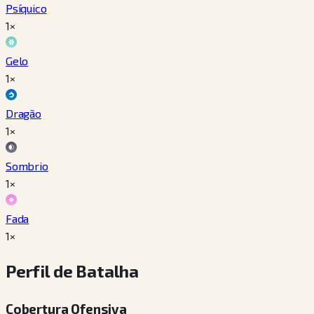
Psíquico
1×
Gelo
1×
Dragão
1×
Sombrio
1×
Fada
1×
Perfil de Batalha
Cobertura Ofensiva