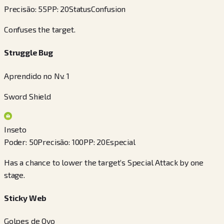
Precisão
:
55
PP
:
20
Status
Confusion
Confuses the target.
Struggle Bug
Aprendido no Nv. 1
Sword Shield
Inseto
Poder
:
50
Precisão
:
100
PP
:
20
Especial
Has a chance to lower the target’s Special Attack by one
stage.
Sticky Web
Golpes de Ovo