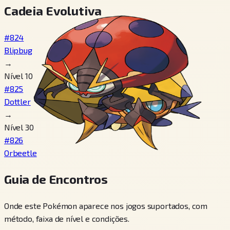
Cadeia Evolutiva
#824
Blipbug
→
Nível 10
#825
Dottler
→
Nível 30
#826
Orbeetle
Guia de Encontros
Onde este Pokémon aparece nos jogos suportados, com
método, faixa de nível e condições.