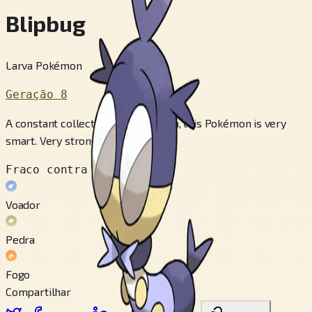
Blipbug
Larva Pokémon
Geração 8
A constant collector of information, this Pokémon is very
smart. Very strong is what it isn’t.
Fraco contra
Voador
Pedra
Fogo
Compartilhar