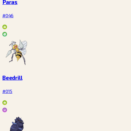
Paras
#046
Beedrill
#015