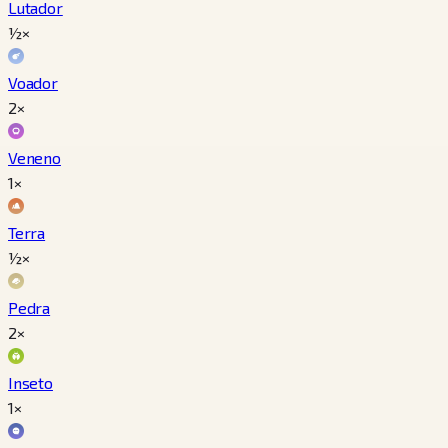
Lutador
½×
Voador
2×
Veneno
1×
Terra
½×
Pedra
2×
Inseto
1×