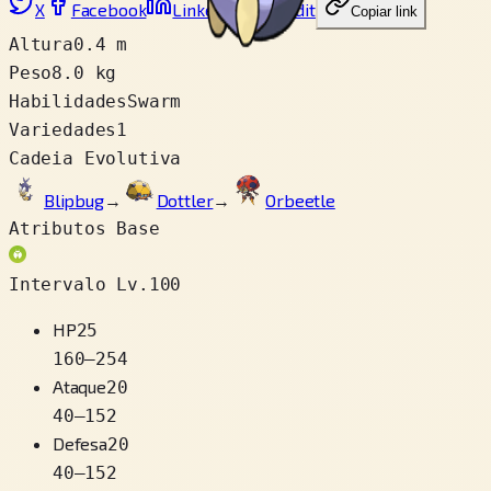
X
Facebook
LinkedIn
Reddit
Copiar link
Altura
0.4 m
Peso
8.0 kg
Habilidades
Swarm
Variedades
1
Cadeia Evolutiva
Blipbug
→
Dottler
→
Orbeetle
Atributos Base
Intervalo Lv.100
HP
25
160
–
254
Ataque
20
40
–
152
Defesa
20
40
–
152