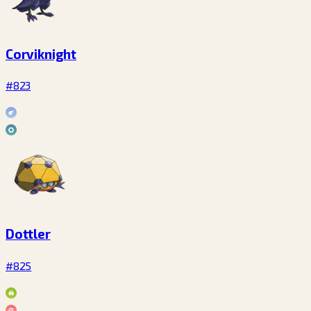
Corviknight
#823
Dottler
#825