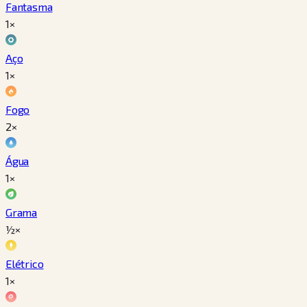
Fantasma
1×
Aço
1×
Fogo
2×
Água
1×
Grama
½×
Elétrico
1×