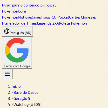
Pular para o conteúdo principal
PokemonLore
Pokémon
Notícias
Guias
Tipos
TCG Pocket
Cartas Chinesas
Planejador de Times
Legends Z-A
Roleta Pokémon
Português (BR)
Entrar com Google
Início
/
Base de Dados
/
Geração 5
/
Watchog (#505)