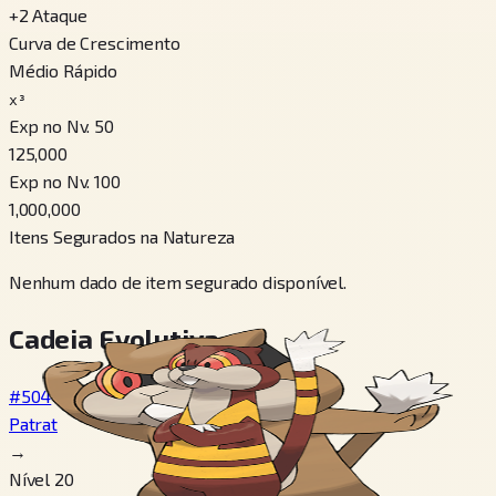
+
2
Ataque
Curva de Crescimento
Médio Rápido
x³
Exp no Nv. 50
125,000
Exp no Nv. 100
1,000,000
Itens Segurados na Natureza
Nenhum dado de item segurado disponível.
Cadeia Evolutiva
#504
Patrat
→
Nível 20