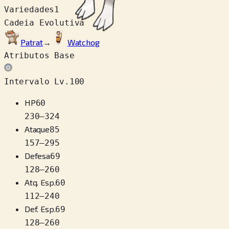
Variedades
1
Cadeia Evolutiva
Patrat
→
Watchog
Atributos Base
Intervalo Lv.100
HP
60
230
–
324
Ataque
85
157
–
295
Defesa
69
128
–
260
Atq. Esp.
60
112
–
240
Def. Esp.
69
128
–
260