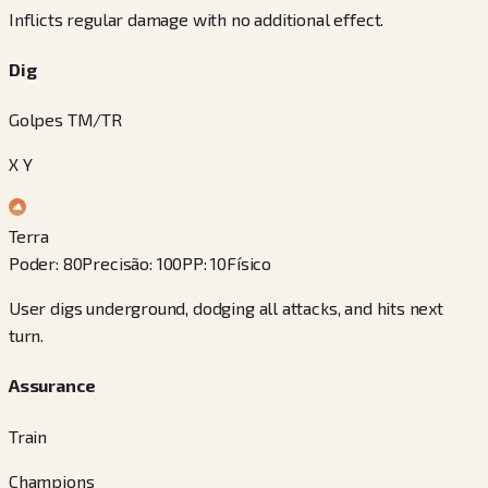
Inflicts regular damage with no additional effect.
Dig
Golpes TM/TR
X Y
Terra
Poder
:
80
Precisão
:
100
PP
:
10
Físico
User digs underground, dodging all attacks, and hits next
turn.
Assurance
Train
Champions