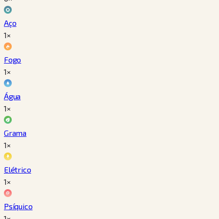
Aço
1×
Fogo
1×
Água
1×
Grama
1×
Elétrico
1×
Psíquico
1×