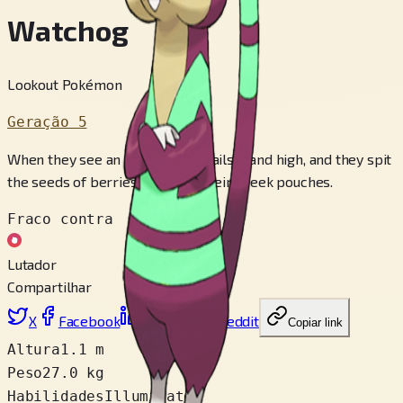
Watchog
Lookout Pokémon
Geração 5
When they see an enemy, their tails stand high, and they spit
the seeds of berries stored in their cheek pouches.
Fraco contra
Lutador
Compartilhar
X
Facebook
LinkedIn
Reddit
Copiar link
Altura
1.1 m
Peso
27.0 kg
Habilidades
Illuminate