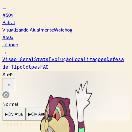
←
#504
Patrat
Visualizando Atualmente
Watchog
#506
Lillipup
→
Visão Geral
Stats
Evolução
Localizações
Defesa
de Tipo
Golpes
FAQ
#505
✦
Normal
▶
Cry Atual
▶
Cry Antigo
POKÉDEX No.
#505