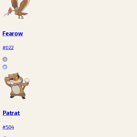
Fearow
#022
Patrat
#504