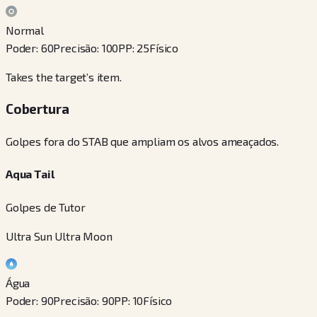
Normal
Poder
:
60
Precisão
:
100
PP
:
25
Físico
Takes the target’s item.
Cobertura
Golpes fora do STAB que ampliam os alvos ameaçados.
Aqua Tail
Golpes de Tutor
Ultra Sun Ultra Moon
Água
Poder
:
90
Precisão
:
90
PP
:
10
Físico