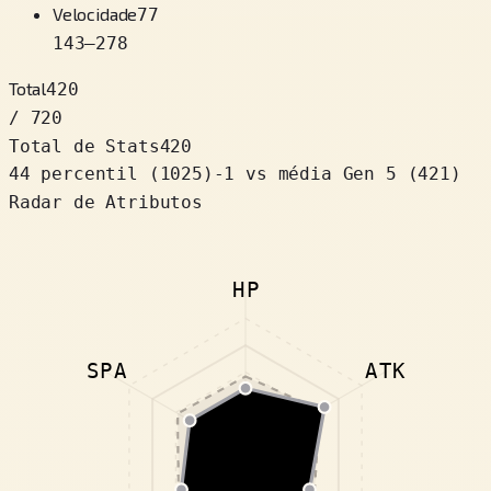
Velocidade
77
143
–
278
Total
420
/ 720
Total de Stats
420
44 percentil
(
1025
)
-1
vs média Gen 5 (421)
Radar de Atributos
HP
SPA
ATK