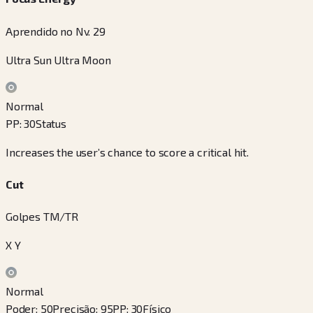
Aprendido no Nv. 29
Ultra Sun Ultra Moon
Normal
PP
:
30
Status
Increases the user’s chance to score a critical hit.
Cut
Golpes TM/TR
X Y
Normal
Poder
:
50
Precisão
:
95
PP
:
30
Físico