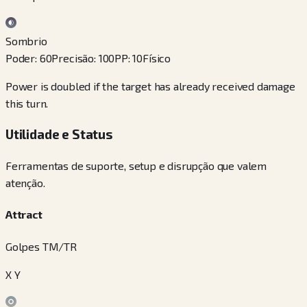
Sombrio
Poder
:
60
Precisão
:
100
PP
:
10
Físico
Power is doubled if the target has already received damage
this turn.
Utilidade e Status
Ferramentas de suporte, setup e disrupção que valem
atenção.
Attract
Golpes TM/TR
X Y