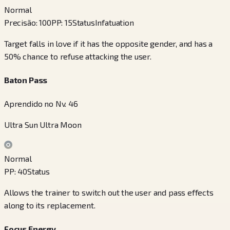
Normal
Precisão
:
100
PP
:
15
Status
Infatuation
Target falls in love if it has the opposite gender, and has a
50% chance to refuse attacking the user.
Baton Pass
Aprendido no Nv. 46
Ultra Sun Ultra Moon
Normal
PP
:
40
Status
Allows the trainer to switch out the user and pass effects
along to its replacement.
Focus Energy