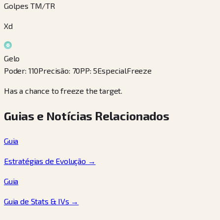
Golpes TM/TR
Xd
Gelo
Poder
:
110
Precisão
:
70
PP
:
5
Especial
Freeze
Has a chance to freeze the target.
Guias e Notícias Relacionados
Guia
Estratégias de Evolução
→
Guia
Guia de Stats & IVs
→