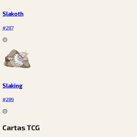
Slakoth
#287
Slaking
#289
Cartas TCG