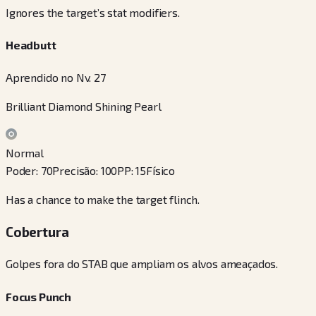
Ignores the target’s stat modifiers.
Headbutt
Aprendido no Nv. 27
Brilliant Diamond Shining Pearl
Normal
Poder
:
70
Precisão
:
100
PP
:
15
Físico
Has a chance to make the target flinch.
Cobertura
Golpes fora do STAB que ampliam os alvos ameaçados.
Focus Punch