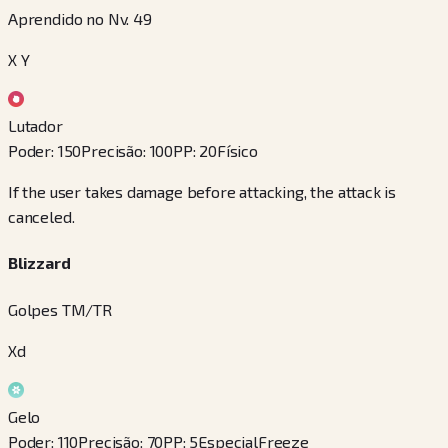
Aprendido no Nv. 49
X Y
Lutador
Poder
:
150
Precisão
:
100
PP
:
20
Físico
If the user takes damage before attacking, the attack is
canceled.
Blizzard
Golpes TM/TR
Xd
Gelo
Poder
:
110
Precisão
:
70
PP
:
5
Especial
Freeze