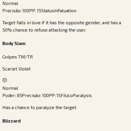
Normal
Precisão
:
100
PP
:
15
Status
Infatuation
Target falls in love if it has the opposite gender, and has a
50% chance to refuse attacking the user.
Body Slam
Golpes TM/TR
Scarlet Violet
Normal
Poder
:
85
Precisão
:
100
PP
:
15
Físico
Paralysis
Has a chance to paralyze the target.
Blizzard