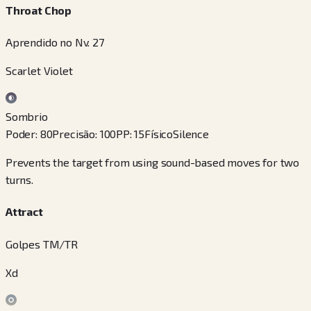
Throat Chop
Aprendido no Nv. 27
Scarlet Violet
Sombrio
Poder
:
80
Precisão
:
100
PP
:
15
Físico
Silence
Prevents the target from using sound-based moves for two
turns.
Attract
Golpes TM/TR
Xd