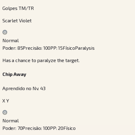
Golpes TM/TR
Scarlet Violet
Normal
Poder
:
85
Precisão
:
100
PP
:
15
Físico
Paralysis
Has a chance to paralyze the target.
Chip Away
Aprendido no Nv. 43
X Y
Normal
Poder
:
70
Precisão
:
100
PP
:
20
Físico