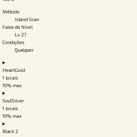
Método
Island Scan
Faixa de Nível
Lv. 27
Condições
Qualquer
HeartGold
1
locais
10
% max
SoulSilver
1
locais
10
% max
Black 2