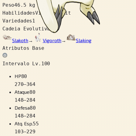
Peso
46.5 kg
Habilidades
Vital Spirit
Variedades
1
Cadeia Evolutiva
Slakoth
→
Vigoroth
→
Slaking
Atributos Base
Intervalo Lv.100
HP
80
270
–
364
Ataque
80
148
–
284
Defesa
80
148
–
284
Atq. Esp.
55
103
–
229