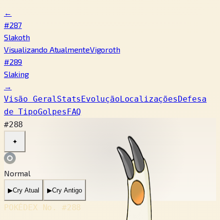
←
#287
Slakoth
Visualizando Atualmente
Vigoroth
#289
Slaking
→
Visão Geral
Stats
Evolução
Localizações
Defesa
de Tipo
Golpes
FAQ
#288
✦
Normal
▶
Cry Atual
▶
Cry Antigo
POKÉDEX No.
#288