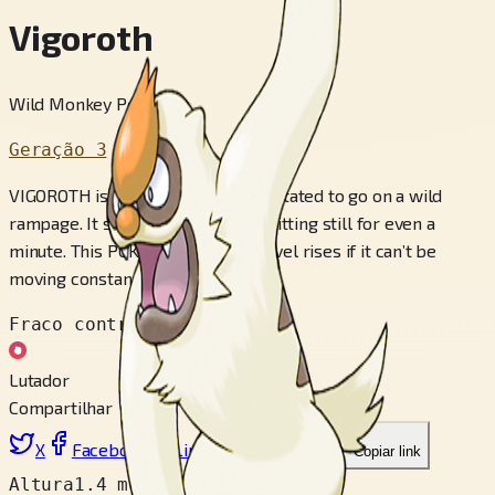
Vigoroth
Wild Monkey Pokémon
Geração 3
VIGOROTH is always itching and agitated to go on a wild
rampage. It simply can’t tolerate sitting still for even a
minute. This POKéMON’s stress level rises if it can’t be
moving constantly.
Fraco contra
Lutador
Compartilhar
X
Facebook
LinkedIn
Reddit
Copiar link
Altura
1.4 m