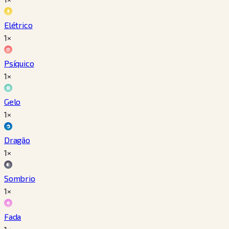
Elétrico
1×
Psíquico
1×
Gelo
1×
Dragão
1×
Sombrio
1×
Fada