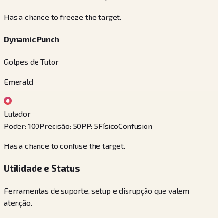
Has a chance to freeze the target.
Dynamic Punch
Golpes de Tutor
Emerald
Lutador
Poder
:
100
Precisão
:
50
PP
:
5
Físico
Confusion
Has a chance to confuse the target.
Utilidade e Status
Ferramentas de suporte, setup e disrupção que valem
atenção.