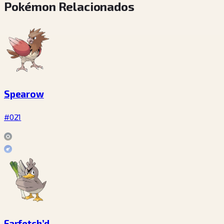
Pokémon Relacionados
Spearow
#021
Farfetch’d