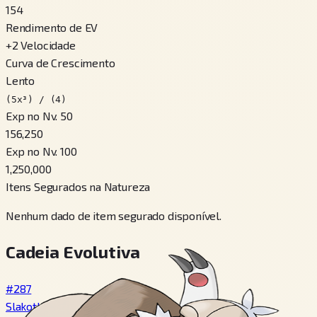
154
Rendimento de EV
+
2
Velocidade
Curva de Crescimento
Lento
(5x³) / (4)
Exp no Nv. 50
156,250
Exp no Nv. 100
1,250,000
Itens Segurados na Natureza
Nenhum dado de item segurado disponível.
Cadeia Evolutiva
#287
Slakoth