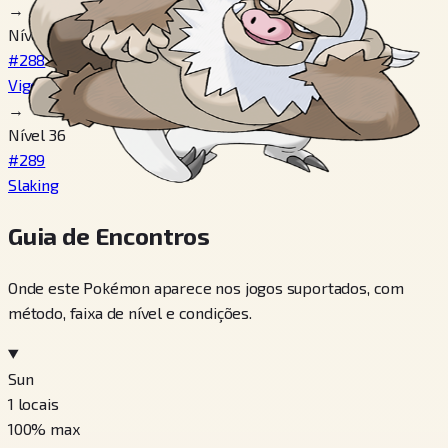
→
Nível 18
#288
Vigoroth
→
Nível 36
#289
Slaking
Guia de Encontros
Onde este Pokémon aparece nos jogos suportados, com
método, faixa de nível e condições.
Sun
1
locais
100
% max