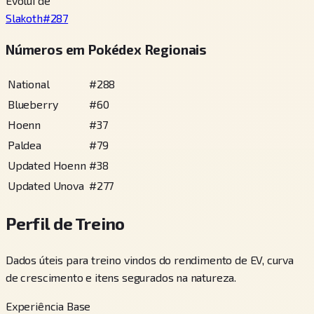
Evolui de
Slakoth
#
287
Números em Pokédex Regionais
National
#
288
Blueberry
#
60
Hoenn
#
37
Paldea
#
79
Updated Hoenn
#
38
Updated Unova
#
277
Perfil de Treino
Dados úteis para treino vindos do rendimento de EV, curva
de crescimento e itens segurados na natureza.
Experiência Base