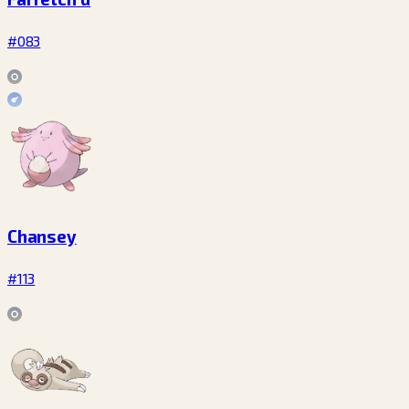
#083
Chansey
#113