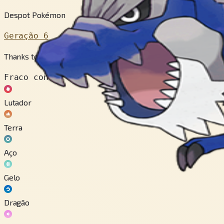
Despot Pokémon
Geração 6
Thanks to its gargantuan jaws, which could shred thick metal pl
Fraco contra
Lutador
Terra
Aço
Gelo
Dragão