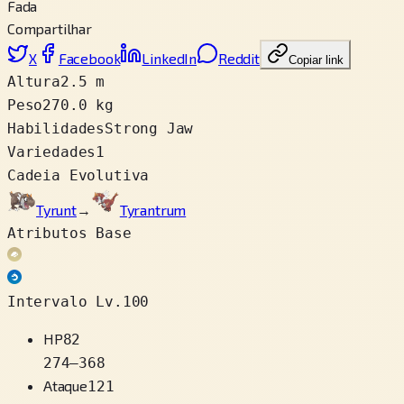
Fada
Compartilhar
X
Facebook
LinkedIn
Reddit
Copiar link
Altura
2.5 m
Peso
270.0 kg
Habilidades
Strong Jaw
Variedades
1
Cadeia Evolutiva
Tyrunt
→
Tyrantrum
Atributos Base
Intervalo Lv.100
HP
82
274
–
368
Ataque
121