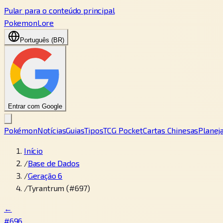
Pular para o conteúdo principal
PokemonLore
Português (BR)
Entrar com Google
Pokémon
Notícias
Guias
Tipos
TCG Pocket
Cartas Chinesas
Planej
Início
/
Base de Dados
/
Geração 6
/
Tyrantrum (#697)
←
#696