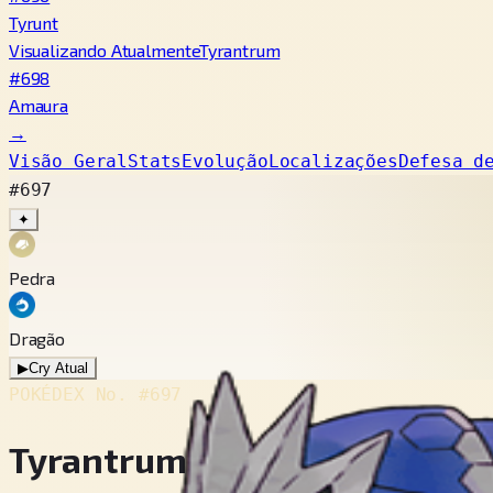
Tyrunt
Visualizando Atualmente
Tyrantrum
#698
Amaura
→
Visão Geral
Stats
Evolução
Localizações
Defesa d
#697
✦
Pedra
Dragão
▶
Cry Atual
POKÉDEX No.
#697
Tyrantrum