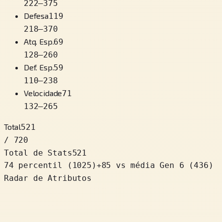
222
–
375
Defesa
119
218
–
370
Atq. Esp.
69
128
–
260
Def. Esp.
59
110
–
238
Velocidade
71
132
–
265
Total
521
/ 720
Total de Stats
521
74 percentil
(
1025
)
+
85
vs média Gen 6 (436)
Radar de Atributos