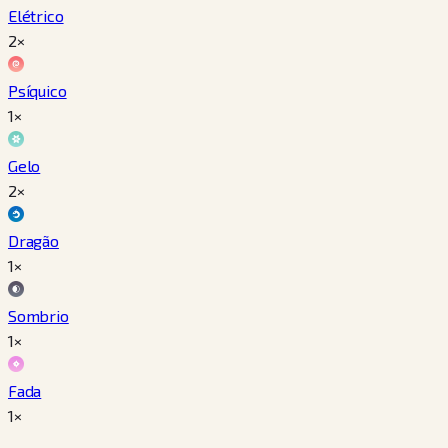
Elétrico
2×
Psíquico
1×
Gelo
2×
Dragão
1×
Sombrio
1×
Fada
1×