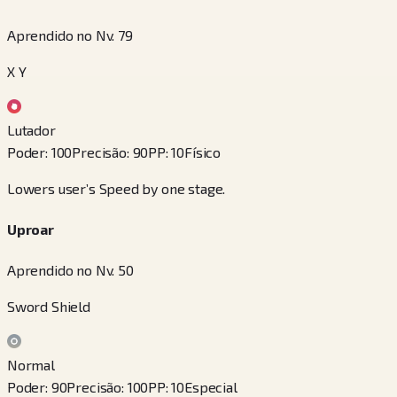
Aprendido no Nv. 79
X Y
Lutador
Poder
:
100
Precisão
:
90
PP
:
10
Físico
Lowers user’s Speed by one stage.
Uproar
Aprendido no Nv. 50
Sword Shield
Normal
Poder
:
90
Precisão
:
100
PP
:
10
Especial