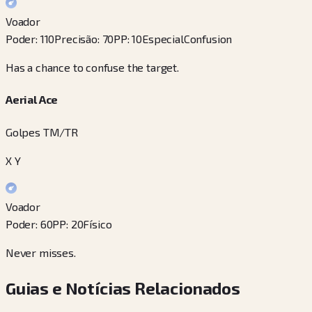
Voador
Poder
:
110
Precisão
:
70
PP
:
10
Especial
Confusion
Has a chance to confuse the target.
Aerial Ace
Golpes TM/TR
X Y
Voador
Poder
:
60
PP
:
20
Físico
Never misses.
Guias e Notícias Relacionados