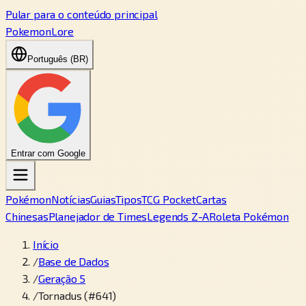
Pular para o conteúdo principal
PokemonLore
Português (BR)
Entrar com Google
Pokémon
Notícias
Guias
Tipos
TCG Pocket
Cartas
Chinesas
Planejador de Times
Legends Z-A
Roleta Pokémon
Início
/
Base de Dados
/
Geração 5
/
Tornadus (#641)