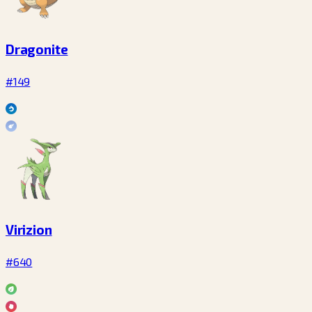
Dragonite
#149
Virizion
#640