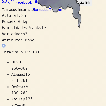
X
Facebook
LinkedIn
Reddit
Copiar link
Tornadus Incarnate
Tornadus Therian
Altura
1.5 m
Peso
63.0 kg
Habilidades
Prankster
Variedades
2
Atributos Base
Intervalo Lv.100
HP
79
268
–
362
Ataque
115
211
–
361
Defesa
70
130
–
262
Atq. Esp.
125
229
–
383