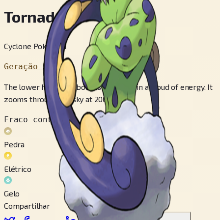
Tornadus
Cyclone Pokémon
Geração 5
The lower half of its body is wrapped in a cloud of energy. It
zooms through the sky at 200 mph.
Fraco contra
Pedra
Elétrico
Gelo
Compartilhar