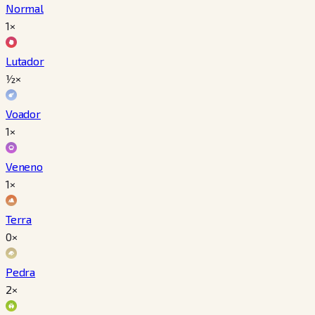
Normal
1×
Lutador
½×
Voador
1×
Veneno
1×
Terra
0×
Pedra
2×