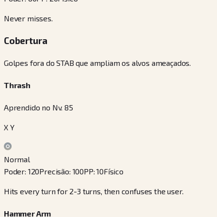
Never misses.
Cobertura
Golpes fora do STAB que ampliam os alvos ameaçados.
Thrash
Aprendido no Nv. 85
X Y
Normal
Poder
:
120
Precisão
:
100
PP
:
10
Físico
Hits every turn for 2-3 turns, then confuses the user.
Hammer Arm