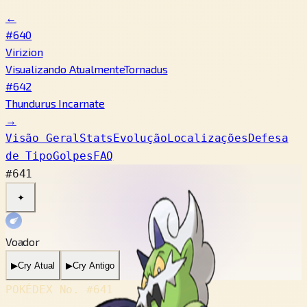
←
#640
Virizion
Visualizando Atualmente
Tornadus
#642
Thundurus Incarnate
→
Visão Geral
Stats
Evolução
Localizações
Defesa
de Tipo
Golpes
FAQ
#641
✦
Voador
▶
Cry Atual
▶
Cry Antigo
POKÉDEX No.
#641