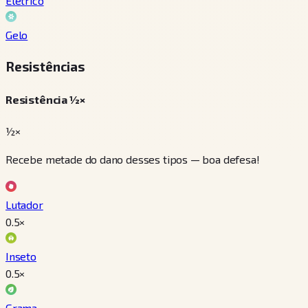
Elétrico
Gelo
Resistências
Resistência ½×
½×
Recebe metade do dano desses tipos — boa defesa!
Lutador
0.5
×
Inseto
0.5
×
Grama