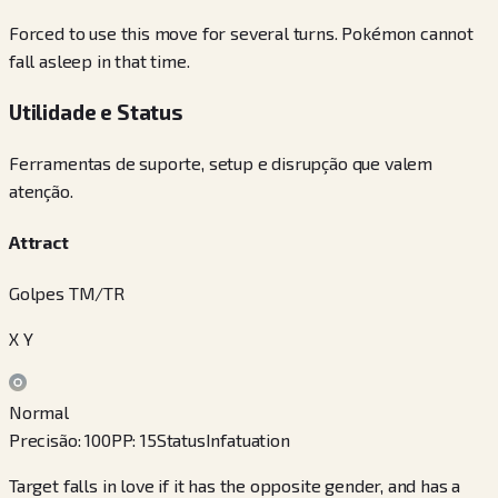
Forced to use this move for several turns. Pokémon cannot
fall asleep in that time.
Utilidade e Status
Ferramentas de suporte, setup e disrupção que valem
atenção.
Attract
Golpes TM/TR
X Y
Normal
Precisão
:
100
PP
:
15
Status
Infatuation
Target falls in love if it has the opposite gender, and has a