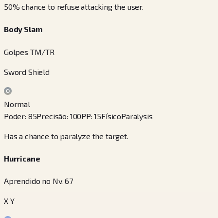
50% chance to refuse attacking the user.
Body Slam
Golpes TM/TR
Sword Shield
Normal
Poder
:
85
Precisão
:
100
PP
:
15
Físico
Paralysis
Has a chance to paralyze the target.
Hurricane
Aprendido no Nv. 67
X Y