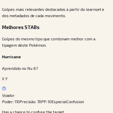
Golpes mais relevantes destacados a partir do learnset e
dos metadados de cada movimento.
Melhores STABs
Golpes do mesmo tipo que combinam melhor com a
tipagem deste Pokémon.
Hurricane
Aprendido no Nv. 67
X Y
Voador
Poder
:
110
Precisão
:
70
PP
:
10
Especial
Confusion
Has a chance to confuse the target.