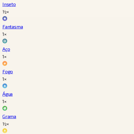
Inseto
½×
Fantasma
1×
Aço
1×
Fogo
1×
Água
1×
Grama
½×