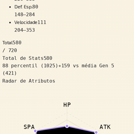
Def. Esp.
80
148
–
284
Velocidade
111
204
–
353
Total
580
/ 720
Total de Stats
580
88 percentil
(
1025
)
+
159
vs média Gen 5
(421)
Radar de Atributos
HP
SPA
ATK