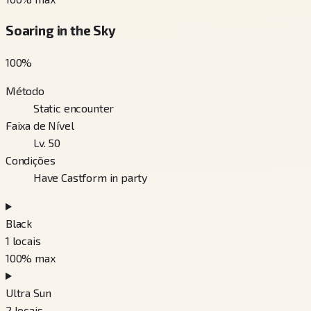
Soaring in the Sky
100
%
Método
Static encounter
Faixa de Nível
Lv. 50
Condições
Have Castform in party
Black
1
locais
100
% max
Ultra Sun
2
locais