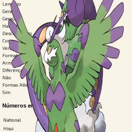
Lendário
Geração
Geração 5
Habitat
Desconhecido
Cor
Verde
Formato
Arms
Diferença de Gênero
Não
Formas Alternáveis
Sim
Números em Pokédex Regionais
National
#
641
Hisui
#
231