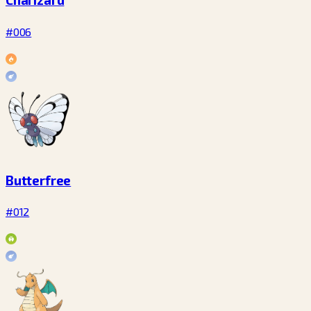
#006
Butterfree
#012