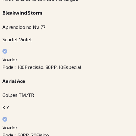
Bleakwind Storm
Aprendido no Nv. 77
Scarlet Violet
Voador
Poder
:
100
Precisão
:
80
PP
:
10
Especial
Aerial Ace
Golpes TM/TR
X Y
Voador
Poder
:
60
PP
:
20
Físico