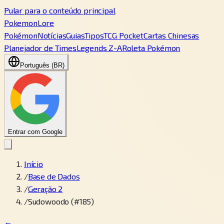
Pular para o conteúdo principal
PokemonLore
Pokémon
Notícias
Guias
Tipos
TCG Pocket
Cartas Chinesas
Planejador de Times
Legends Z-A
Roleta Pokémon
Português (BR)
Entrar com Google
Início
/
Base de Dados
/
Geração 2
/
Sudowoodo (#185)
←