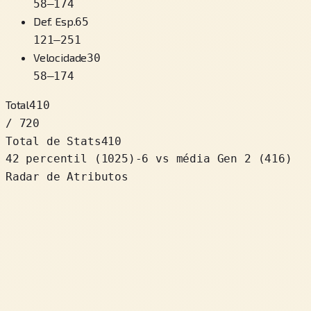
58
–
174
Def. Esp.
65
121
–
251
Velocidade
30
58
–
174
Total
410
/ 720
Total de Stats
410
42 percentil
(
1025
)
-6
vs média Gen 2 (416)
Radar de Atributos