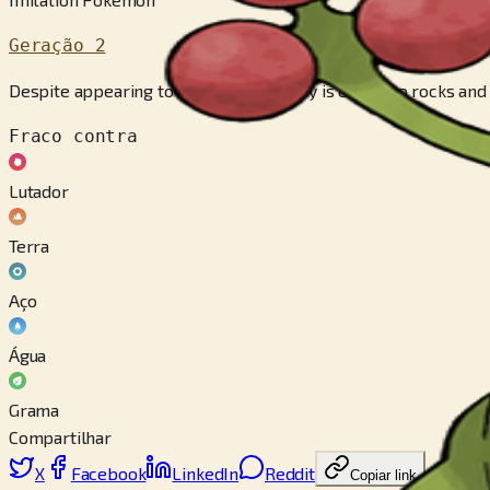
Geração 2
Despite appearing to be a tree, its body is closer to rocks and 
Fraco contra
Lutador
Terra
Aço
Água
Grama
Compartilhar
X
Facebook
LinkedIn
Reddit
Copiar link