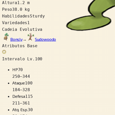
Altura
1.2 m
Peso
38.0 kg
Habilidades
Sturdy
Variedades
1
Cadeia Evolutiva
Bonsly
→
Sudowoodo
Atributos Base
Intervalo Lv.100
HP
70
250
–
344
Ataque
100
184
–
328
Defesa
115
211
–
361
Atq. Esp.
30