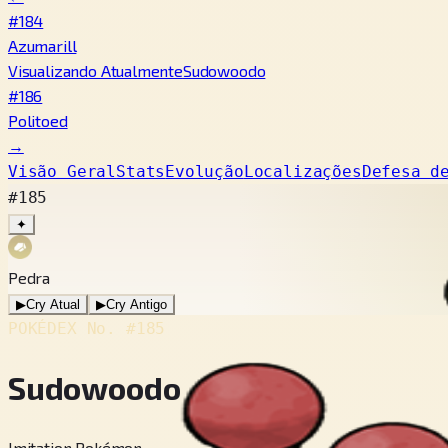
#184
Azumarill
Visualizando Atualmente
Sudowoodo
#186
Politoed
→
Visão Geral
Stats
Evolução
Localizações
Defesa d
#185
✦
Pedra
▶
Cry Atual
▶
Cry Antigo
POKÉDEX No.
#185
Sudowoodo
Imitation Pokémon