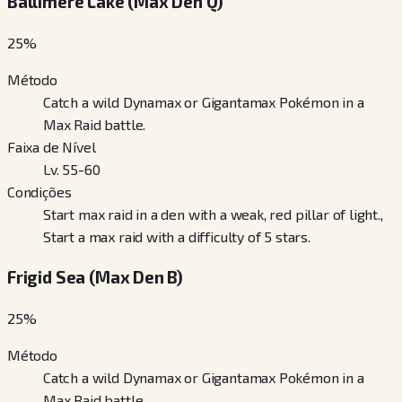
Ballimere Lake (Max Den Q)
25
%
Método
Catch a wild Dynamax or Gigantamax Pokémon in a
Max Raid battle.
Faixa de Nível
Lv. 55-60
Condições
Start max raid in a den with a weak, red pillar of light.,
Start a max raid with a difficulty of 5 stars.
Frigid Sea (Max Den B)
25
%
Método
Catch a wild Dynamax or Gigantamax Pokémon in a
Max Raid battle.