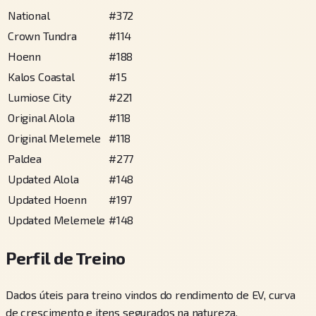
National
#
372
Crown Tundra
#
114
Hoenn
#
188
Kalos Coastal
#
15
Lumiose City
#
221
Original Alola
#
118
Original Melemele
#
118
Paldea
#
277
Updated Alola
#
148
Updated Hoenn
#
197
Updated Melemele
#
148
Perfil de Treino
Dados úteis para treino vindos do rendimento de EV, curva
de crescimento e itens segurados na natureza.