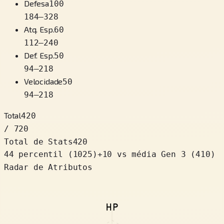
Defesa
100
184
–
328
Atq. Esp.
60
112
–
240
Def. Esp.
50
94
–
218
Velocidade
50
94
–
218
Total
420
/ 720
Total de Stats
420
44 percentil
(
1025
)
+
10
vs média Gen 3 (410)
Radar de Atributos
HP