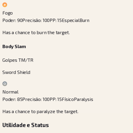
Fogo
Poder
:
90
Precisão
:
100
PP
:
15
Especial
Burn
Has a chance to burn the target.
Body Slam
Golpes TM/TR
Sword Shield
Normal
Poder
:
85
Precisão
:
100
PP
:
15
Físico
Paralysis
Has a chance to paralyze the target.
Utilidade e Status