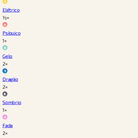
Elétrico
½×
Psíquico
1×
Gelo
2×
Dragão
2×
Sombrio
1×
Fada
2×