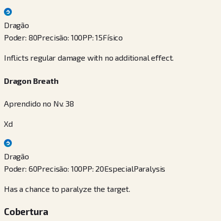
Dragão
Poder
:
80
Precisão
:
100
PP
:
15
Físico
Inflicts regular damage with no additional effect.
Dragon Breath
Aprendido no Nv. 38
Xd
Dragão
Poder
:
60
Precisão
:
100
PP
:
20
Especial
Paralysis
Has a chance to paralyze the target.
Cobertura