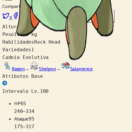
Compartilhar
X
Facebook
LinkedIn
Reddit
Copiar link
Altura
1.1 m
Peso
110.5 kg
Habilidades
Rock Head
Variedades
1
Cadeia Evolutiva
Bagon
→
Shelgon
→
Salamence
Atributos Base
Intervalo Lv.100
HP
65
240
–
334
Ataque
95
175
–
317