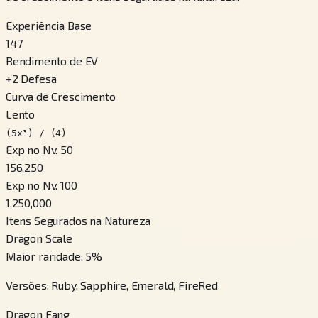
Experiência Base
147
Rendimento de EV
+
2
Defesa
Curva de Crescimento
Lento
(5x³) / (4)
Exp no Nv. 50
156,250
Exp no Nv. 100
1,250,000
Itens Segurados na Natureza
Dragon Scale
Maior raridade
:
5
%
Versões
:
Ruby, Sapphire, Emerald, FireRed
Dragon Fang