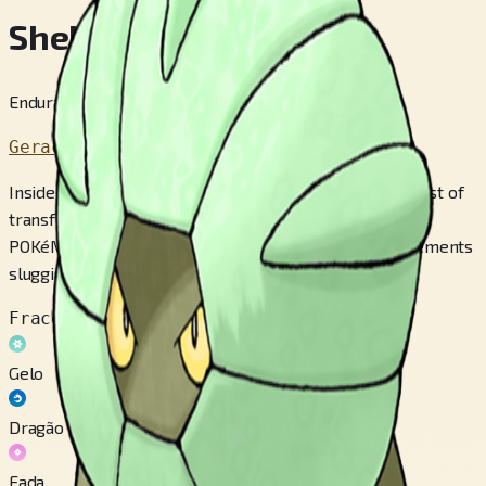
Shelgon
Endurance Pokémon
Geração 3
Inside SHELGON’s armor-like shell, cells are in the midst of
transformation to create an entirely new body. This
POKéMON’s shell is extremely heavy, making its movements
sluggish.
Fraco contra
Gelo
Dragão
Fada