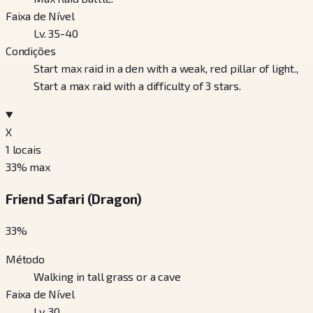
Faixa de Nível
Lv. 35-40
Condições
Start max raid in a den with a weak, red pillar of light.,
Start a max raid with a difficulty of 3 stars.
X
1
locais
33
% max
Friend Safari (Dragon)
33
%
Método
Walking in tall grass or a cave
Faixa de Nível
Lv. 30