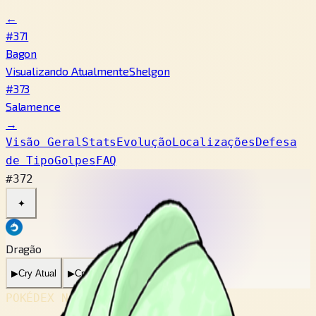
←
#371
Bagon
Visualizando Atualmente
Shelgon
#373
Salamence
→
Visão Geral
Stats
Evolução
Localizações
Defesa
de Tipo
Golpes
FAQ
#372
✦
Dragão
▶
Cry Atual
▶
Cry Antigo
POKÉDEX No.
#372