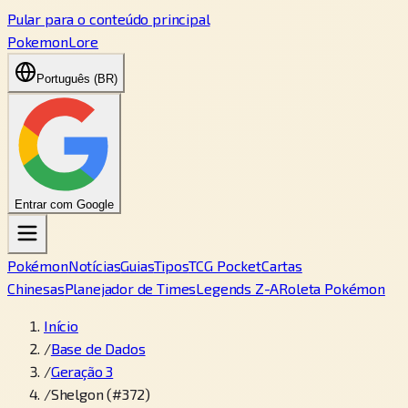
Pular para o conteúdo principal
PokemonLore
Português (BR)
Entrar com Google
Pokémon
Notícias
Guias
Tipos
TCG Pocket
Cartas
Chinesas
Planejador de Times
Legends Z-A
Roleta Pokémon
Início
/
Base de Dados
/
Geração 3
/
Shelgon (#372)