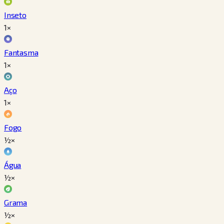
Inseto
1×
Fantasma
1×
Aço
1×
Fogo
½×
Água
½×
Grama
½×