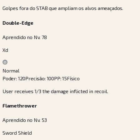
Golpes fora do STAB que ampliam os alvos ameaçados.
Double-Edge
Aprendido no Nv. 78
Xd
Normal
Poder
:
120
Precisão
:
100
PP
:
15
Físico
User receives 1/3 the damage inflicted in recoil.
Flamethrower
Aprendido no Nv. 53
Sword Shield