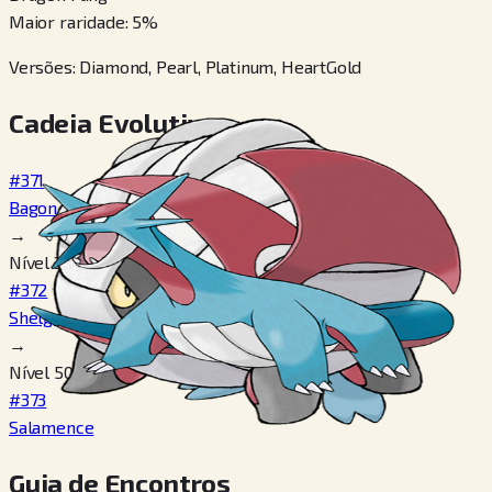
Maior raridade
:
5
%
Versões
:
Diamond, Pearl, Platinum, HeartGold
Cadeia Evolutiva
#371
Bagon
→
Nível 30
#372
Shelgon
→
Nível 50
#373
Salamence
Guia de Encontros