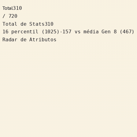
Total
310
/ 720
Total de Stats
310
16 percentil
(
1025
)
-157
vs média Gen 8 (467)
Radar de Atributos