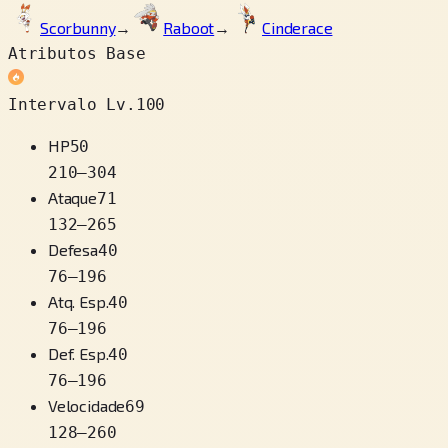
Scorbunny
→
Raboot
→
Cinderace
Atributos Base
Intervalo Lv.100
HP
50
210
–
304
Ataque
71
132
–
265
Defesa
40
76
–
196
Atq. Esp.
40
76
–
196
Def. Esp.
40
76
–
196
Velocidade
69
128
–
260