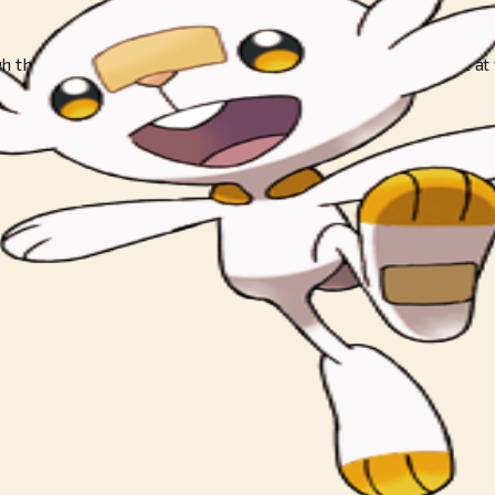
this Pokémon’s body. Once that happens, it’s ready to fight at 