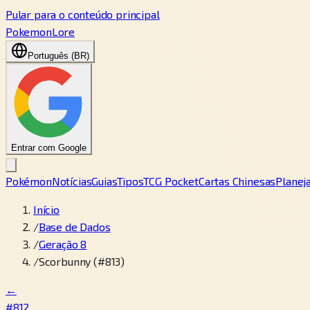
Pular para o conteúdo principal
PokemonLore
Português (BR)
Entrar com Google
Pokémon
Notícias
Guias
Tipos
TCG Pocket
Cartas Chinesas
Planej
Início
/
Base de Dados
/
Geração 8
/
Scorbunny (#813)
←
#812