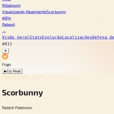
Rillaboom
Visualizando Atualmente
Scorbunny
#814
Raboot
→
Visão Geral
Stats
Evolução
Localizações
Defesa d
#813
✦
Fogo
▶
Cry Atual
POKÉDEX No.
#813
Scorbunny
Rabbit Pokémon