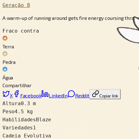
Geração 8
A warm-up of running around gets fire energy coursing through 
Fraco contra
Terra
Pedra
Água
Compartilhar
X
Facebook
LinkedIn
Reddit
Copiar link
Altura
0.3 m
Peso
4.5 kg
Habilidades
Blaze
Variedades
1
Cadeia Evolutiva