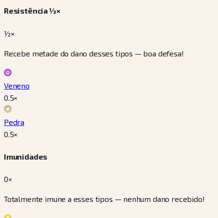
Resistência ½×
½×
Recebe metade do dano desses tipos — boa defesa!
Veneno
0.5
×
Pedra
0.5
×
Imunidades
0×
Totalmente imune a esses tipos — nenhum dano recebido!