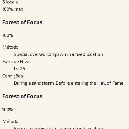
5
locais
100
% max
Forest of Focus
100
%
Método
Special overworld spawn in a fixed location.
Faixa de Nível
Lv. 26
Condições
During a sandstorm, Before entering the Hall of Fame
Forest of Focus
100
%
Método
Special overworld spawn in a fixed location.