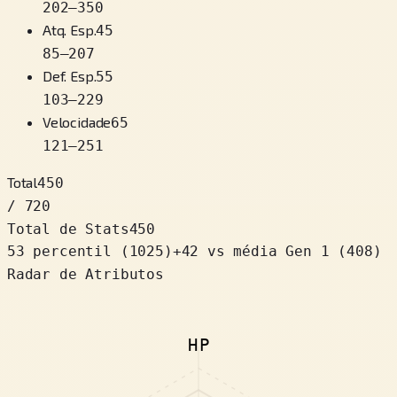
202
–
350
Atq. Esp.
45
85
–
207
Def. Esp.
55
103
–
229
Velocidade
65
121
–
251
Total
450
/ 720
Total de Stats
450
53 percentil
(
1025
)
+
42
vs média Gen 1 (408)
Radar de Atributos
HP