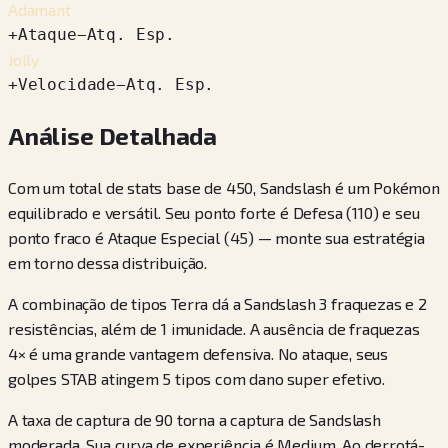
Adamant
+
Ataque
−
Atq. Esp.
Jolly
+
Velocidade
−
Atq. Esp.
Análise Detalhada
Com um total de stats base de 450, Sandslash é um Pokémon
equilibrado e versátil. Seu ponto forte é Defesa (110) e seu
ponto fraco é Ataque Especial (45) — monte sua estratégia
em torno dessa distribuição.
A combinação de tipos Terra dá a Sandslash 3 fraquezas e 2
resistências, além de 1 imunidade. A ausência de fraquezas
4× é uma grande vantagem defensiva. No ataque, seus
golpes STAB atingem 5 tipos com dano super efetivo.
A taxa de captura de 90 torna a captura de Sandslash
moderada. Sua curva de experiência é Medium. Ao derrotá-