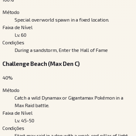
Método
Special overworld spawn in a fixed location.
Faixa de Nível
Lv. 60
Condições
During a sandstorm, Enter the Hall of Fame
Challenge Beach (Max Den C)
40
%
Método
Catch a wild Dynamax or Gigantamax Pokémon in a
Max Raid battle.
Faixa de Nível
Lv. 45-50
Condições
Start max raid in a den with a weak, red pillar of light.,