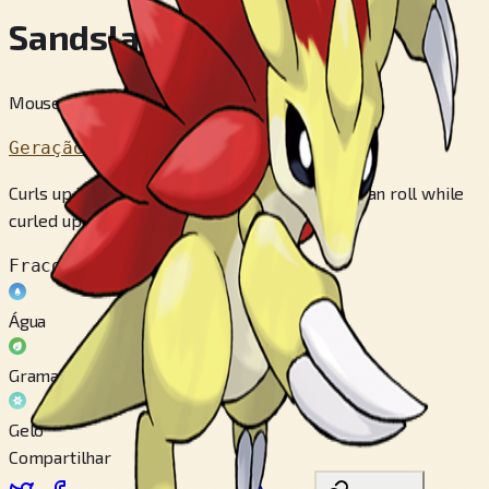
Sandslash
Mouse Pokémon
Geração 1
Curls up into a spiny ball when threatened. It can roll while
curled up to attack or escape.
Fraco contra
Água
Grama
Gelo
Compartilhar