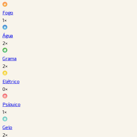
Fogo
1×
Água
2×
Grama
2×
Elétrico
0×
Psíquico
1×
Gelo
2×