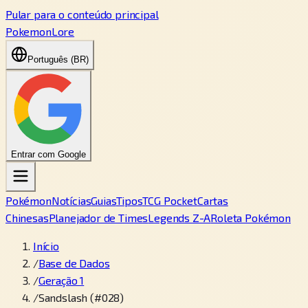
Pular para o conteúdo principal
PokemonLore
Português (BR)
Entrar com Google
Pokémon
Notícias
Guias
Tipos
TCG Pocket
Cartas
Chinesas
Planejador de Times
Legends Z-A
Roleta Pokémon
Início
/
Base de Dados
/
Geração 1
/
Sandslash (#028)