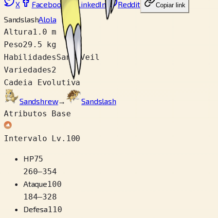
X
Facebook
LinkedIn
Reddit
Copiar link
Sandslash
Alola
Altura
1.0 m
Peso
29.5 kg
Habilidades
Sand Veil
Variedades
2
Cadeia Evolutiva
Sandshrew
→
Sandslash
Atributos Base
Intervalo Lv.100
HP
75
260
–
354
Ataque
100
184
–
328
Defesa
110