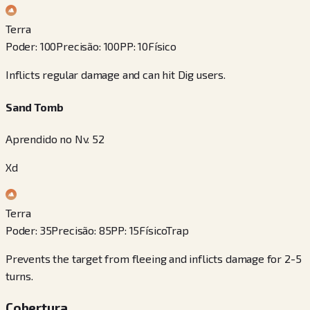
Terra
Poder
:
100
Precisão
:
100
PP
:
10
Físico
Inflicts regular damage and can hit Dig users.
Sand Tomb
Aprendido no Nv. 52
Xd
Terra
Poder
:
35
Precisão
:
85
PP
:
15
Físico
Trap
Prevents the target from fleeing and inflicts damage for 2-5
turns.
Cobertura