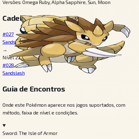
Versões
:
Omega Ruby, Alpha Sapphire, Sun, Moon
Cadeia Evolutiva
#027
Sandshrew
→
Nível 22, Usar Ice Stone
#028
Sandslash
Guia de Encontros
Onde este Pokémon aparece nos jogos suportados, com
método, faixa de nível e condições.
Sword: The Isle of Armor