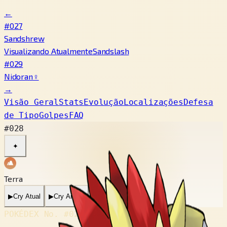
←
#027
Sandshrew
Visualizando Atualmente
Sandslash
#029
Nidoran♀
→
Visão Geral
Stats
Evolução
Localizações
Defesa
de Tipo
Golpes
FAQ
#028
✦
Terra
▶
Cry Atual
▶
Cry Antigo
POKÉDEX No.
#028