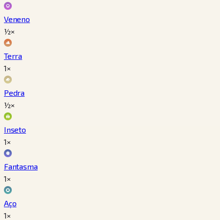
Veneno
½×
Terra
1×
Pedra
½×
Inseto
1×
Fantasma
1×
Aço
1×