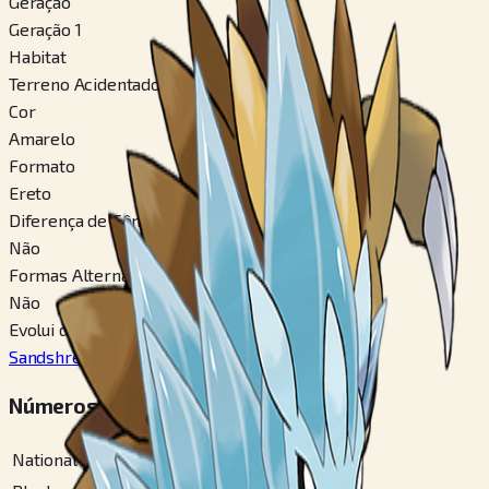
Geração
Geração 1
Habitat
Terreno Acidentado
Cor
Amarelo
Formato
Ereto
Diferença de Gênero
Não
Formas Alternáveis
Não
Evolui de
Sandshrew
#
27
Números em Pokédex Regionais
National
#
28