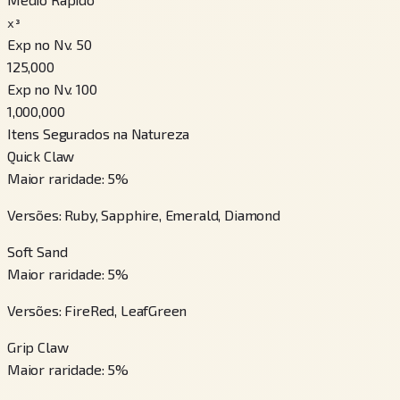
x³
Exp no Nv. 50
125,000
Exp no Nv. 100
1,000,000
Itens Segurados na Natureza
Quick Claw
Maior raridade
:
5
%
Versões
:
Ruby, Sapphire, Emerald, Diamond
Soft Sand
Maior raridade
:
5
%
Versões
:
FireRed, LeafGreen
Grip Claw
Maior raridade
:
5
%