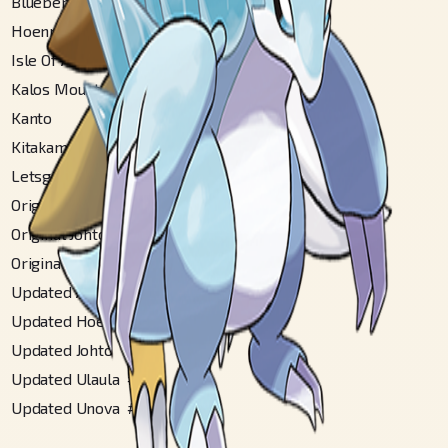
Blueberry
#
156
Hoenn
#
113
Isle Of Armor
#
169
Kalos Mountain
#
98
Kanto
#
28
Kitakami
#
117
Letsgo Kanto
#
28
Original Alola
#
252
Original Johto
#
49
Original Ulaula
#
124
Updated Alola
#
329
Updated Hoenn
#
118
Updated Johto
#
49
Updated Ulaula
#
150
Updated Unova
#
114