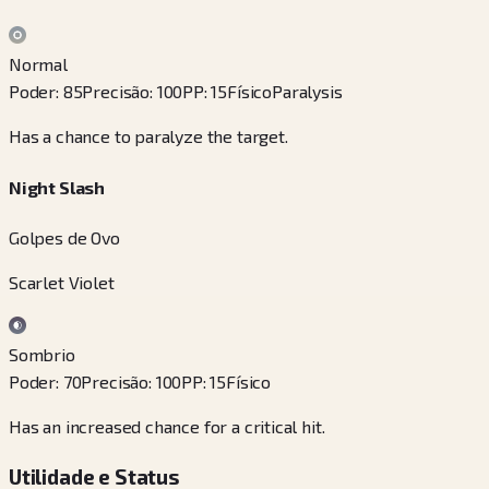
Normal
Poder
:
85
Precisão
:
100
PP
:
15
Físico
Paralysis
Has a chance to paralyze the target.
Night Slash
Golpes de Ovo
Scarlet Violet
Sombrio
Poder
:
70
Precisão
:
100
PP
:
15
Físico
Has an increased chance for a critical hit.
Utilidade e Status