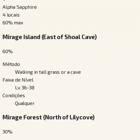
Alpha Sapphire
4
locais
60
% max
Mirage Island (East of Shoal Cave)
60
%
Método
Walking in tall grass or a cave
Faixa de Nível
Lv. 36-38
Condições
Qualquer
Mirage Forest (North of Lilycove)
30
%