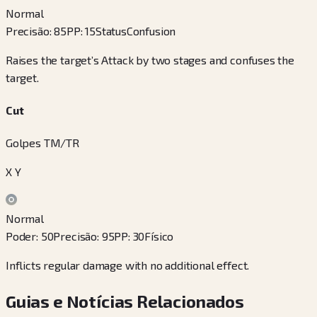
Normal
Precisão
:
85
PP
:
15
Status
Confusion
Raises the target’s Attack by two stages and confuses the
target.
Cut
Golpes TM/TR
X Y
Normal
Poder
:
50
Precisão
:
95
PP
:
30
Físico
Inflicts regular damage with no additional effect.
Guias e Notícias Relacionados