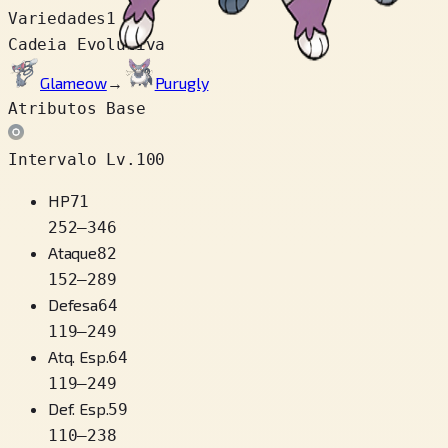
Variedades
1
Cadeia Evolutiva
Glameow
→
Purugly
Atributos Base
Intervalo Lv.100
HP
71
252
–
346
Ataque
82
152
–
289
Defesa
64
119
–
249
Atq. Esp.
64
119
–
249
Def. Esp.
59
110
–
238