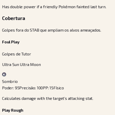
Has double power if a friendly Pokémon fainted last turn.
Cobertura
Golpes fora do STAB que ampliam os alvos ameaçados.
Foul Play
Golpes de Tutor
Ultra Sun Ultra Moon
Sombrio
Poder
:
95
Precisão
:
100
PP
:
15
Físico
Calculates damage with the target’s attacking stat.
Play Rough