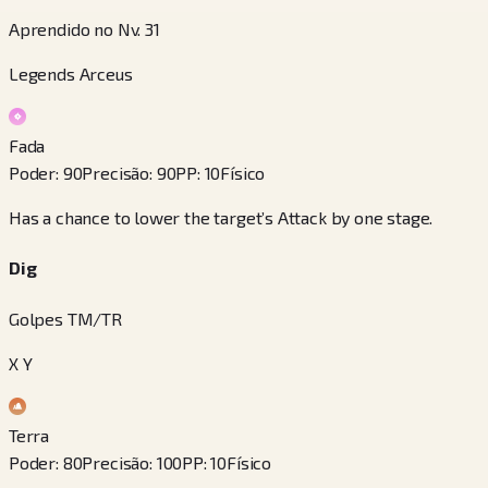
Aprendido no Nv. 31
Legends Arceus
Fada
Poder
:
90
Precisão
:
90
PP
:
10
Físico
Has a chance to lower the target’s Attack by one stage.
Dig
Golpes TM/TR
X Y
Terra
Poder
:
80
Precisão
:
100
PP
:
10
Físico