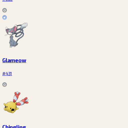
Glameow
#431
Chingling