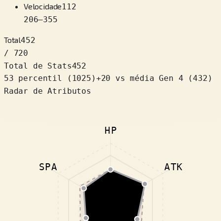
Velocidade
112
206
–
355
Total
452
/ 720
Total de Stats
452
53 percentil
(
1025
)
+
20
vs média Gen 4 (432)
Radar de Atributos
HP
SPA
ATK