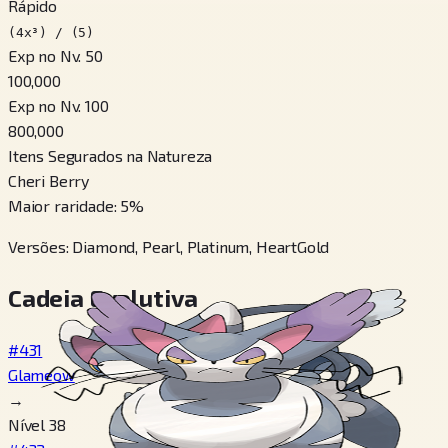
Rápido
(4x³) / (5)
Exp no Nv. 50
100,000
Exp no Nv. 100
800,000
Itens Segurados na Natureza
Cheri Berry
Maior raridade
:
5
%
Versões
:
Diamond, Pearl, Platinum, HeartGold
Cadeia Evolutiva
#431
Glameow
→
Nível 38