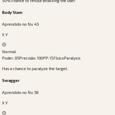
50% chance to refuse attacking the user.
Body Slam
Aprendido no Nv. 45
X Y
Normal
Poder
:
85
Precisão
:
100
PP
:
15
Físico
Paralysis
Has a chance to paralyze the target.
Swagger
Aprendido no Nv. 38
X Y