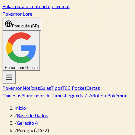
Pular para o conteúdo principal
PokemonLore
Português (BR)
Entrar com Google
Pokémon
Notícias
Guias
Tipos
TCG Pocket
Cartas
Chinesas
Planejador de Times
Legends Z-A
Roleta Pokémon
Início
/
Base de Dados
/
Geração 4
/
Purugly (#432)