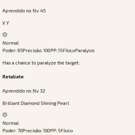
Aprendido no Nv. 45
X Y
Normal
Poder
:
85
Precisão
:
100
PP
:
15
Físico
Paralysis
Has a chance to paralyze the target.
Retaliate
Aprendido no Nv. 32
Brilliant Diamond Shining Pearl
Normal
Poder
:
70
Precisão
:
100
PP
:
5
Físico