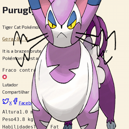
Purugly
Tiger Cat Pokémon
Geração 4
It is a brazen brute that barges its way into another
Pokémon’s nest and claims it as its own.
Fraco contra
Lutador
Compartilhar
X
Facebook
LinkedIn
Reddit
Copiar link
Altura
1.0 m
Peso
43.8 kg
Habilidades
Thick Fat