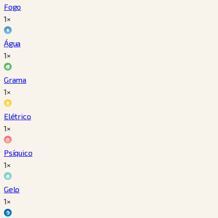
Fogo
1×
Água
1×
Grama
1×
Elétrico
1×
Psíquico
1×
Gelo
1×