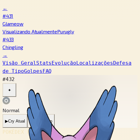
←
#431
Glameow
Visualizando Atualmente
Purugly
#433
Chingling
→
Visão Geral
Stats
Evolução
Localizações
Defesa
de Tipo
Golpes
FAQ
#432
✦
Normal
▶
Cry Atual
▶
Cry Antigo
POKÉDEX No.
#432