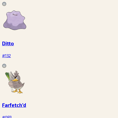
Ditto
#132
Farfetch’d
#083