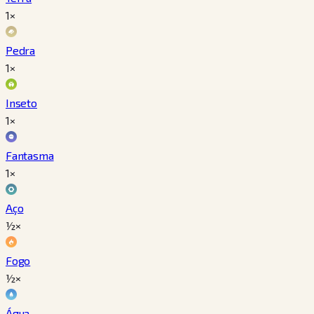
1×
Pedra
1×
Inseto
1×
Fantasma
1×
Aço
½×
Fogo
½×
Água