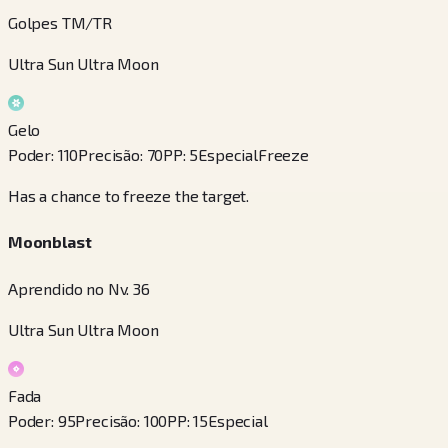
Golpes TM/TR
Ultra Sun Ultra Moon
Gelo
Poder
:
110
Precisão
:
70
PP
:
5
Especial
Freeze
Has a chance to freeze the target.
Moonblast
Aprendido no Nv. 36
Ultra Sun Ultra Moon
Fada
Poder
:
95
Precisão
:
100
PP
:
15
Especial