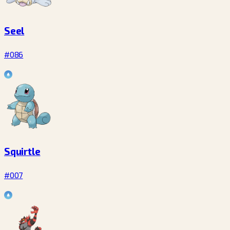
Seel
#086
Squirtle
#007