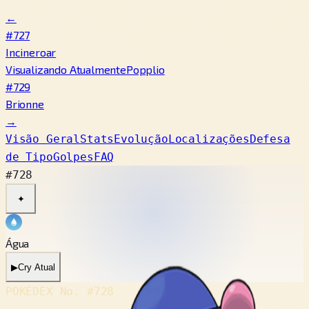
←
#727
Incineroar
Visualizando Atualmente
Popplio
#729
Brionne
→
Visão Geral
Stats
Evolução
Localizações
Defesa
de Tipo
Golpes
FAQ
#728
✦
Água
▶
Cry Atual
POKÉDEX No.
#728