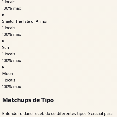
1
locais
100
% max
Shield: The Isle of Armor
1
locais
100
% max
Sun
1
locais
100
% max
Moon
1
locais
100
% max
Matchups de Tipo
Entender o dano recebido de diferentes tipos é crucial para