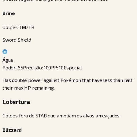
Brine
Golpes TM/TR
Sword Shield
Água
Poder
:
65
Precisão
:
100
PP
:
10
Especial
Has double power against Pokémon that have less than half
their max HP remaining.
Cobertura
Golpes fora do STAB que ampliam os alvos ameaçados.
Blizzard