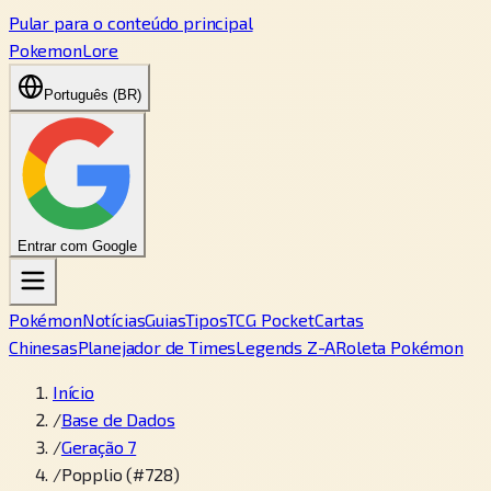
Pular para o conteúdo principal
PokemonLore
Português (BR)
Entrar com Google
Pokémon
Notícias
Guias
Tipos
TCG Pocket
Cartas
Chinesas
Planejador de Times
Legends Z-A
Roleta Pokémon
Início
/
Base de Dados
/
Geração 7
/
Popplio (#728)