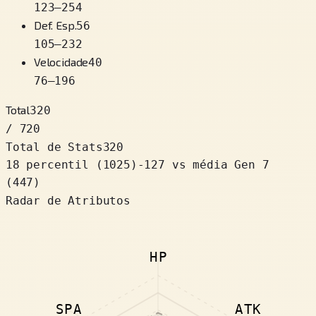
123
–
254
Def. Esp.
56
105
–
232
Velocidade
40
76
–
196
Total
320
/ 720
Total de Stats
320
18 percentil
(
1025
)
-127
vs média Gen 7
(447)
Radar de Atributos
HP
SPA
ATK