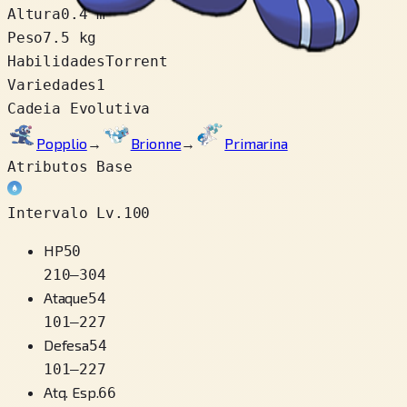
Altura
0.4 m
Peso
7.5 kg
Habilidades
Torrent
Variedades
1
Cadeia Evolutiva
Popplio
→
Brionne
→
Primarina
Atributos Base
Intervalo Lv.100
HP
50
210
–
304
Ataque
54
101
–
227
Defesa
54
101
–
227
Atq. Esp.
66