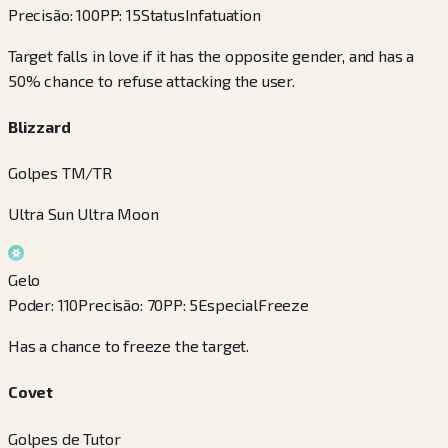
Precisão
:
100
PP
:
15
Status
Infatuation
Target falls in love if it has the opposite gender, and has a
50% chance to refuse attacking the user.
Blizzard
Golpes TM/TR
Ultra Sun Ultra Moon
Gelo
Poder
:
110
Precisão
:
70
PP
:
5
Especial
Freeze
Has a chance to freeze the target.
Covet
Golpes de Tutor