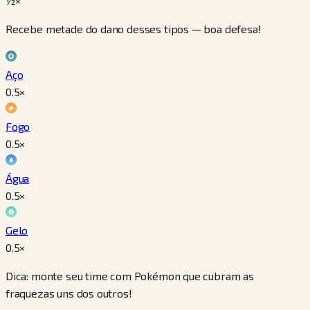
½×
Recebe metade do dano desses tipos — boa defesa!
Aço
0.5
×
Fogo
0.5
×
Água
0.5
×
Gelo
0.5
×
Dica: monte seu time com Pokémon que cubram as
fraquezas uns dos outros!