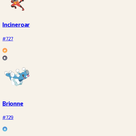
Incineroar
#727
Brionne
#729