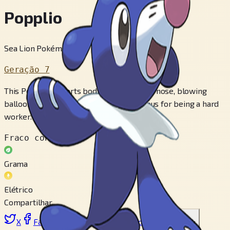
Popplio
Sea Lion Pokémon
Geração 7
This Pokémon snorts body fluids from its nose, blowing
balloons to smash into its foes. It’s famous for being a hard
worker.
Fraco contra
Grama
Elétrico
Compartilhar
X
Facebook
LinkedIn
Reddit
Copiar link