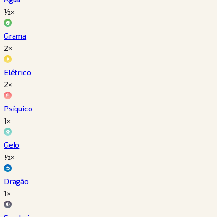
½×
Grama
2×
Elétrico
2×
Psíquico
1×
Gelo
½×
Dragão
1×