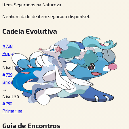
Itens Segurados na Natureza
Nenhum dado de item segurado disponível.
Cadeia Evolutiva
#728
Popplio
→
Nível 17
#729
Brionne
→
Nível 34
#730
Primarina
Guia de Encontros