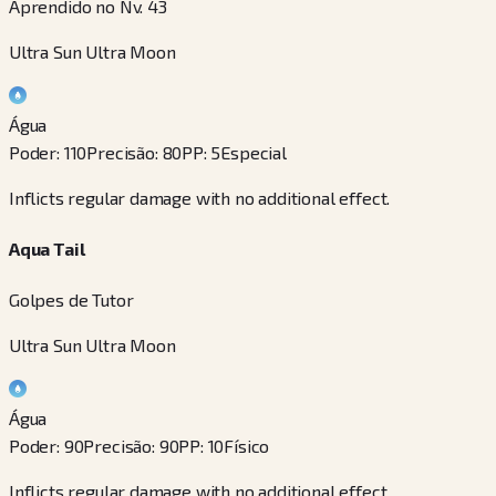
Aprendido no Nv. 43
Ultra Sun Ultra Moon
Água
Poder
:
110
Precisão
:
80
PP
:
5
Especial
Inflicts regular damage with no additional effect.
Aqua Tail
Golpes de Tutor
Ultra Sun Ultra Moon
Água
Poder
:
90
Precisão
:
90
PP
:
10
Físico
Inflicts regular damage with no additional effect.