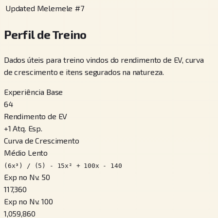
Updated Melemele
#
7
Perfil de Treino
Dados úteis para treino vindos do rendimento de EV, curva
de crescimento e itens segurados na natureza.
Experiência Base
64
Rendimento de EV
+
1
Atq. Esp.
Curva de Crescimento
Médio Lento
(6x³) / (5) - 15x² + 100x - 140
Exp no Nv. 50
117,360
Exp no Nv. 100
1,059,860