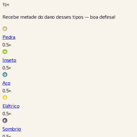
½×
Recebe metade do dano desses tipos — boa defesa!
Pedra
0.5
×
Inseto
0.5
×
Aço
0.5
×
Elétrico
0.5
×
Sombrio
0.5
×