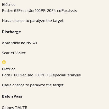
Elétrico
Poder
:
65
Precisão
:
100
PP
:
20
Físico
Paralysis
Has a chance to paralyze the target.
Discharge
Aprendido no Nv. 49
Scarlet Violet
Elétrico
Poder
:
80
Precisão
:
100
PP
:
15
Especial
Paralysis
Has a chance to paralyze the target.
Baton Pass
Golpes TM/TR