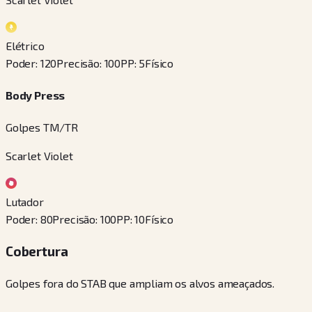
Elétrico
Poder
:
120
Precisão
:
100
PP
:
5
Físico
Body Press
Golpes TM/TR
Scarlet Violet
Lutador
Poder
:
80
Precisão
:
100
PP
:
10
Físico
Cobertura
Golpes fora do STAB que ampliam os alvos ameaçados.