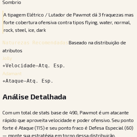
Sombrio
A tipagem Elétrico / Lutador de Pawmot dá 3 fraquezas mas
forte cobertura ofensiva contra tipos flying, water, normal,
rock, steel, ice, dark
Baseado na distribuição de
Naturezas Recomendadas
atributos
Jolly
+
Velocidade
−
Atq. Esp.
Adamant
+
Ataque
−
Atq. Esp.
Análise Detalhada
Com um total de stats base de 490, Pawmot é um atacante
rápido que aproveita velocidade e poder ofensivo. Seu ponto
forte é Ataque (115) e seu ponto fraco é Defesa Especial (60)
— monte sua estratégia em torno dessa distribuição.