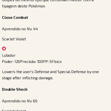
tipagem deste Pokémon.
Close Combat
Aprendido no Nv. 44
Scarlet Violet
Lutador
Poder
:
120
Precisão
:
100
PP
:
5
Físico
Lowers the user’s Defense and Special Defense by one
stage after inflicting damage.
Double Shock
Aprendido no Nv. 60
Scarlet Violet