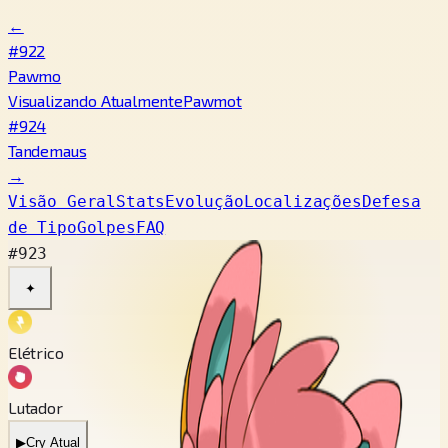
←
#922
Pawmo
Visualizando Atualmente
Pawmot
#924
Tandemaus
→
Visão Geral
Stats
Evolução
Localizações
Defesa
de Tipo
Golpes
FAQ
#923
✦
Elétrico
Lutador
▶
Cry Atual