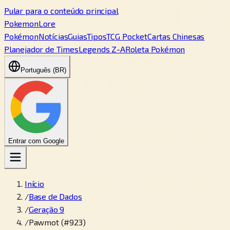
Pular para o conteúdo principal
PokemonLore
Pokémon
Notícias
Guias
Tipos
TCG Pocket
Cartas Chinesas
Planejador de Times
Legends Z-A
Roleta Pokémon
Português (BR)
Entrar com Google
Início
/
Base de Dados
/
Geração 9
/
Pawmot (#923)