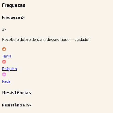
Fraquezas
Fraqueza 2×
2×
Recebe o dobro de dano desses tipos — cuidado!
Terra
Psíquico
Fada
Resistências
Resistência ½×