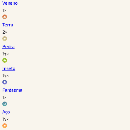
Veneno
1×
Terra
2×
Pedra
½×
Inseto
½×
Fantasma
1×
Aço
½×