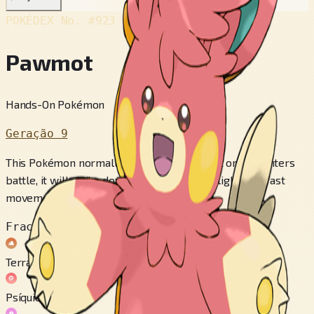
POKÉDEX No.
#923
Pawmot
Hands-On Pokémon
Geração 9
This Pokémon normally is slow to react, but once it enters
battle, it will strike down its enemies with lightning-fast
movements.
Fraco contra
Terra
Psíquico