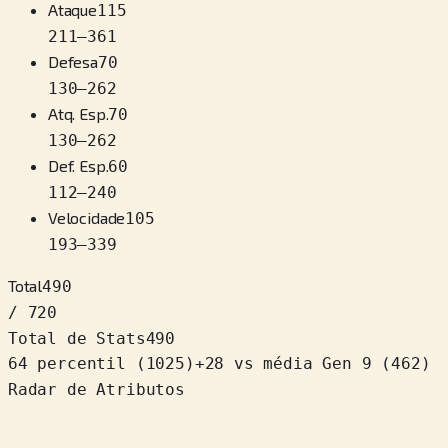
Ataque
115
211
–
361
Defesa
70
130
–
262
Atq. Esp.
70
130
–
262
Def. Esp.
60
112
–
240
Velocidade
105
193
–
339
Total
490
/ 720
Total de Stats
490
64 percentil
(
1025
)
+
28
vs média Gen 9 (462)
Radar de Atributos