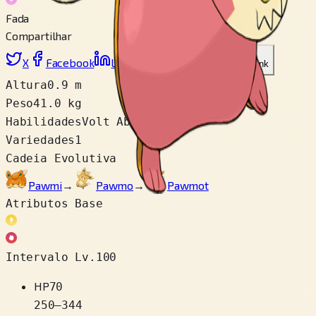
Fada
Compartilhar
X
Facebook
LinkedIn
Reddit
Copiar link
Altura
0.9 m
Peso
41.0 kg
Habilidades
Volt Absorb
Variedades
1
Cadeia Evolutiva
Pawmi
→
Pawmo
→
Pawmot
Atributos Base
Intervalo Lv.100
HP
70
250
–
344