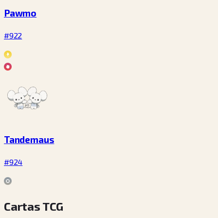
Pawmo
#922
Tandemaus
#924
Cartas TCG