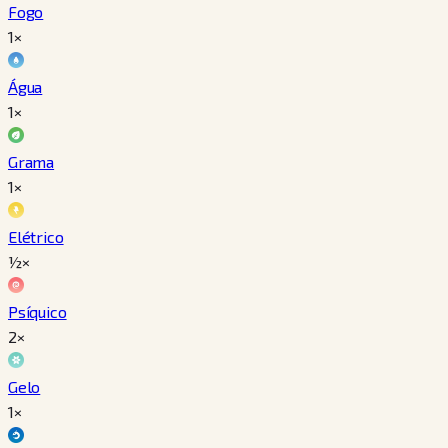
Fogo
1×
Água
1×
Grama
1×
Elétrico
½×
Psíquico
2×
Gelo
1×