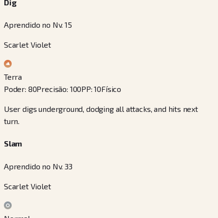
Dig
Aprendido no Nv. 15
Scarlet Violet
Terra
Poder
:
80
Precisão
:
100
PP
:
10
Físico
User digs underground, dodging all attacks, and hits next
turn.
Slam
Aprendido no Nv. 33
Scarlet Violet