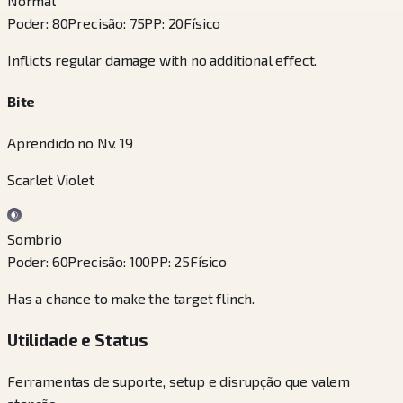
Normal
Poder
:
80
Precisão
:
75
PP
:
20
Físico
Inflicts regular damage with no additional effect.
Bite
Aprendido no Nv. 19
Scarlet Violet
Sombrio
Poder
:
60
Precisão
:
100
PP
:
25
Físico
Has a chance to make the target flinch.
Utilidade e Status
Ferramentas de suporte, setup e disrupção que valem