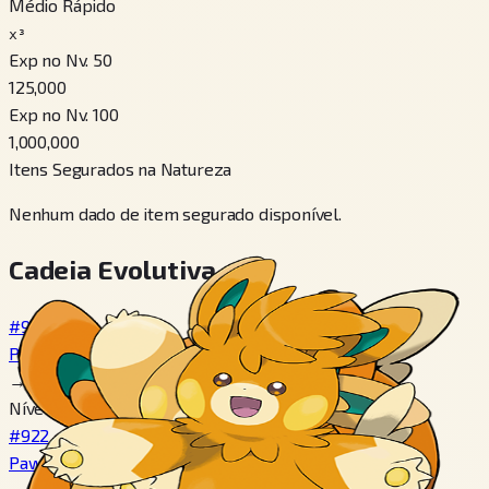
Médio Rápido
x³
Exp no Nv. 50
125,000
Exp no Nv. 100
1,000,000
Itens Segurados na Natureza
Nenhum dado de item segurado disponível.
Cadeia Evolutiva
#921
Pawmi
→
Nível 18
#922
Pawmo