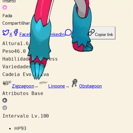
Inseto
Fada
Compartilhar
X
Facebook
LinkedIn
Reddit
Copiar link
Altura
1.6 m
Peso
46.0 kg
Habilidades
Reckless
Variedades
1
Cadeia Evolutiva
Zigzagoon
→
Linoone
→
Obstagoon
Atributos Base
Intervalo Lv.100
HP
93