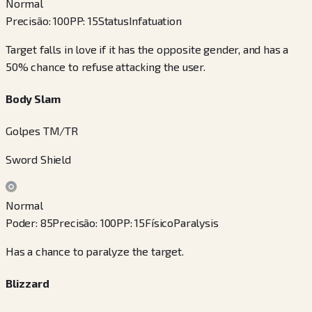
Normal
Precisão
:
100
PP
:
15
Status
Infatuation
Target falls in love if it has the opposite gender, and has a
50% chance to refuse attacking the user.
Body Slam
Golpes TM/TR
Sword Shield
Normal
Poder
:
85
Precisão
:
100
PP
:
15
Físico
Paralysis
Has a chance to paralyze the target.
Blizzard