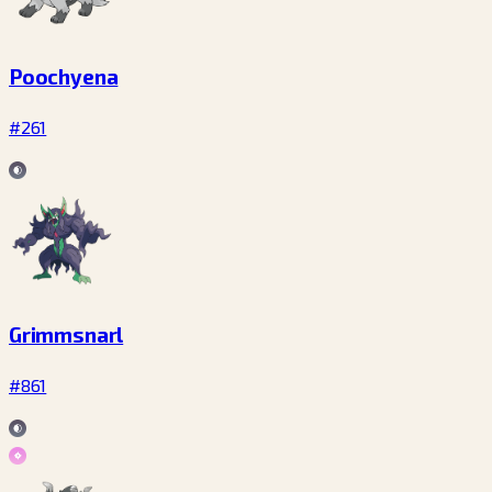
Poochyena
#261
Grimmsnarl
#861