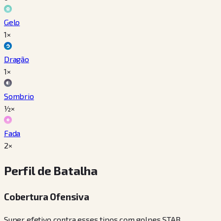
Gelo
1×
Dragão
1×
Sombrio
½×
Fada
2×
Perfil de Batalha
Cobertura Ofensiva
Super efetivo contra esses tipos com golpes STAB