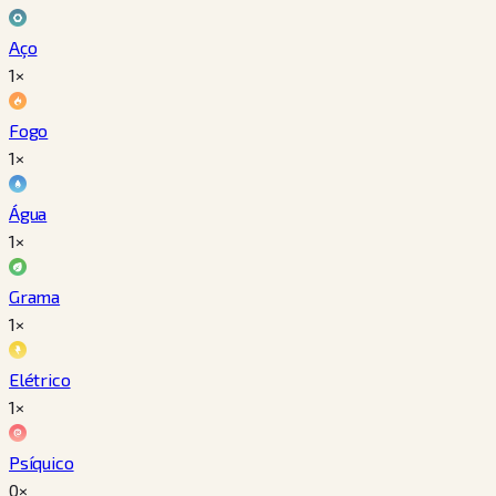
Aço
1×
Fogo
1×
Água
1×
Grama
1×
Elétrico
1×
Psíquico
0×