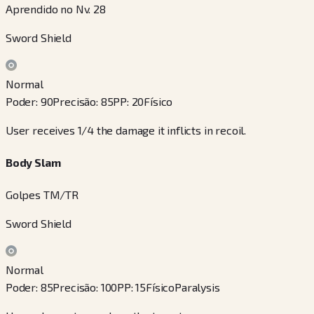
Aprendido no Nv. 28
Sword Shield
Normal
Poder
:
90
Precisão
:
85
PP
:
20
Físico
User receives 1/4 the damage it inflicts in recoil.
Body Slam
Golpes TM/TR
Sword Shield
Normal
Poder
:
85
Precisão
:
100
PP
:
15
Físico
Paralysis