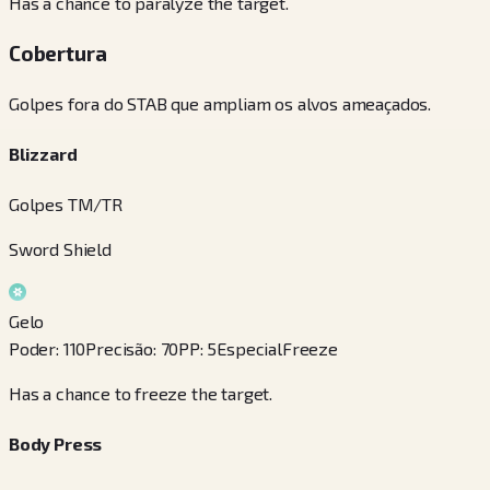
Has a chance to paralyze the target.
Cobertura
Golpes fora do STAB que ampliam os alvos ameaçados.
Blizzard
Golpes TM/TR
Sword Shield
Gelo
Poder
:
110
Precisão
:
70
PP
:
5
Especial
Freeze
Has a chance to freeze the target.
Body Press