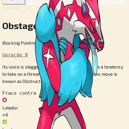
POKÉDEX No.
#862
Obstagoon
Blocking Pokémon
Geração 8
Its voice is staggering in volume. Obstagoon has a tendency
to take on a threatening posture and shout—this move is
known as Obstruct.
Fraco contra
Lutador
×4