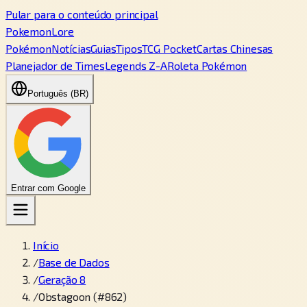
Pular para o conteúdo principal
PokemonLore
Pokémon
Notícias
Guias
Tipos
TCG Pocket
Cartas Chinesas
Planejador de Times
Legends Z-A
Roleta Pokémon
Português (BR)
Entrar com Google
Início
/
Base de Dados
/
Geração 8
/
Obstagoon (#862)