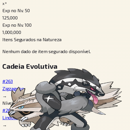
x³
Exp no Nv. 50
125,000
Exp no Nv. 100
1,000,000
Itens Segurados na Natureza
Nenhum dado de item segurado disponível.
Cadeia Evolutiva
#263
Zigzagoon
→
Nível 20, Nível 20
#264
Linoone
→