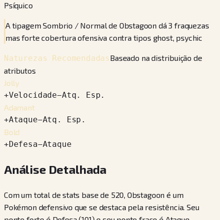
Psíquico
A tipagem Sombrio / Normal de Obstagoon dá 3 fraquezas
mas forte cobertura ofensiva contra tipos ghost, psychic
Baseado na distribuição de
Naturezas Recomendadas
atributos
Jolly
+
Velocidade
−
Atq. Esp.
Adamant
+
Ataque
−
Atq. Esp.
Bold
+
Defesa
−
Ataque
Análise Detalhada
Com um total de stats base de 520, Obstagoon é um
Pokémon defensivo que se destaca pela resistência. Seu
ponto forte é Defesa (101) e seu ponto fraco é Ataque