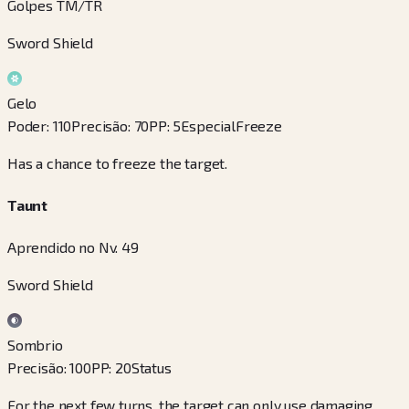
Golpes TM/TR
Sword Shield
Gelo
Poder
:
110
Precisão
:
70
PP
:
5
Especial
Freeze
Has a chance to freeze the target.
Taunt
Aprendido no Nv. 49
Sword Shield
Sombrio
Precisão
:
100
PP
:
20
Status
For the next few turns, the target can only use damaging