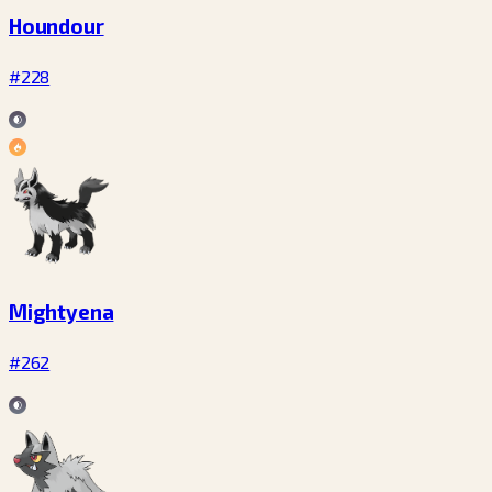
Houndour
#228
Mightyena
#262