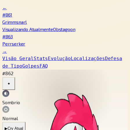
←
#861
Grimmsnarl
Visualizando Atualmente
Obstagoon
#863
Perrserker
→
Visão Geral
Stats
Evolução
Localizações
Defesa
de Tipo
Golpes
FAQ
#862
✦
Sombrio
Normal
▶
Cry Atual