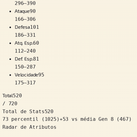
296
–
390
Ataque
90
166
–
306
Defesa
101
186
–
331
Atq. Esp.
60
112
–
240
Def. Esp.
81
150
–
287
Velocidade
95
175
–
317
Total
520
/ 720
Total de Stats
520
73 percentil
(
1025
)
+
53
vs média Gen 8 (467)
Radar de Atributos