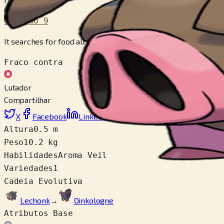
Geração 9
It searches for food all day. It possesses a keen sense of smell
Fraco contra
Lutador
Compartilhar
X
Facebook
LinkedIn
Reddit
Copiar link
Altura
0.5 m
Peso
10.2 kg
Habilidades
Aroma Veil
Variedades
1
Cadeia Evolutiva
Lechonk
→
Oinkologne
Atributos Base