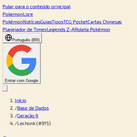
Pular para o conteúdo principal
PokemonLore
Pokémon
Notícias
Guias
Tipos
TCG Pocket
Cartas Chinesas
Planejador de Times
Legends Z-A
Roleta Pokémon
Português (BR)
Entrar com Google
Início
/
Base de Dados
/
Geração 9
/
Lechonk (#915)
←