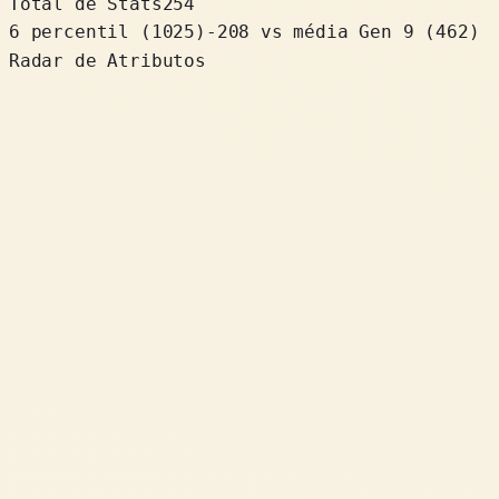
Total de Stats
254
6 percentil
(
1025
)
-208
vs média Gen 9 (462)
Radar de Atributos