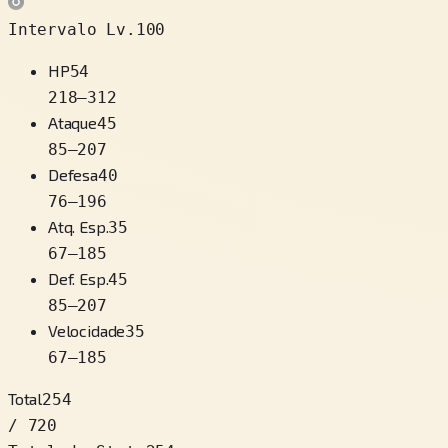
Intervalo Lv.100
HP
54
218
–
312
Ataque
45
85
–
207
Defesa
40
76
–
196
Atq. Esp.
35
67
–
185
Def. Esp.
45
85
–
207
Velocidade
35
67
–
185
Total
254
/ 720