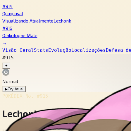
#914
Quaquaval
Visualizando Atualmente
Lechonk
#916
Oinkologne Male
→
Visão Geral
Stats
Evolução
Localizações
Defesa d
#915
✦
Normal
▶
Cry Atual
POKÉDEX No.
#915
Lechonk
Hog Pokémon