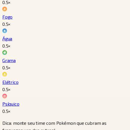
0.5
×
Fogo
0.5
×
Água
0.5
×
Grama
0.5
×
Elétrico
0.5
×
Psíquico
0.5
×
Dica: monte seu time com Pokémon que cubram as