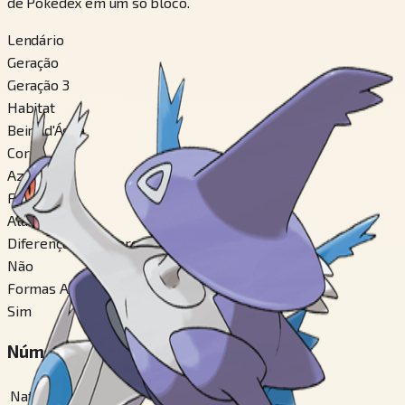
de Pokédex em um só bloco.
Lendário
Geração
Geração 3
Habitat
Beira d'Água
Cor
Azul
Formato
Alado
Diferença de Gênero
Não
Formas Alternáveis
Sim
Números em Pokédex Regionais
National
#
381