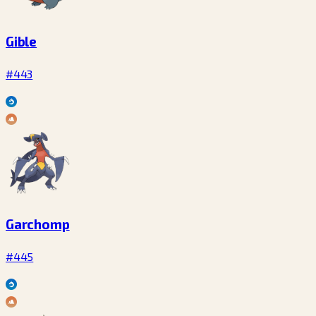
Gible
#443
Garchomp
#445