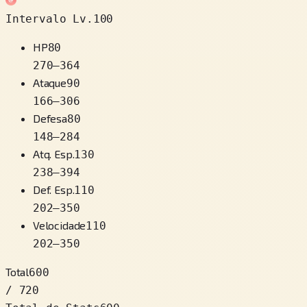
Intervalo Lv.100
HP
80
270
–
364
Ataque
90
166
–
306
Defesa
80
148
–
284
Atq. Esp.
130
238
–
394
Def. Esp.
110
202
–
350
Velocidade
110
202
–
350
Total
600
/ 720