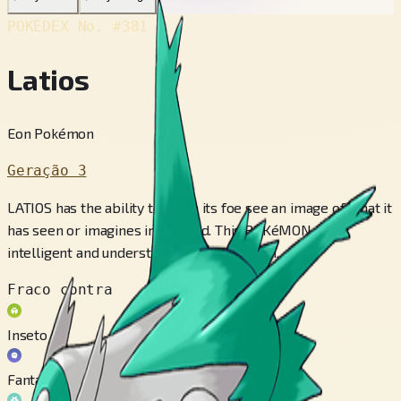
POKÉDEX No.
#381
Latios
Eon Pokémon
Geração 3
LATIOS has the ability to make its foe see an image of what it
has seen or imagines in its head. This POKéMON is
intelligent and understands human speech.
Fraco contra
Inseto
Fantasma