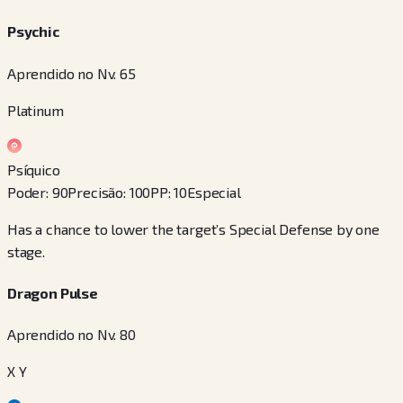
Psychic
Aprendido no Nv. 65
Platinum
Psíquico
Poder
:
90
Precisão
:
100
PP
:
10
Especial
Has a chance to lower the target’s Special Defense by one
stage.
Dragon Pulse
Aprendido no Nv. 80
X Y