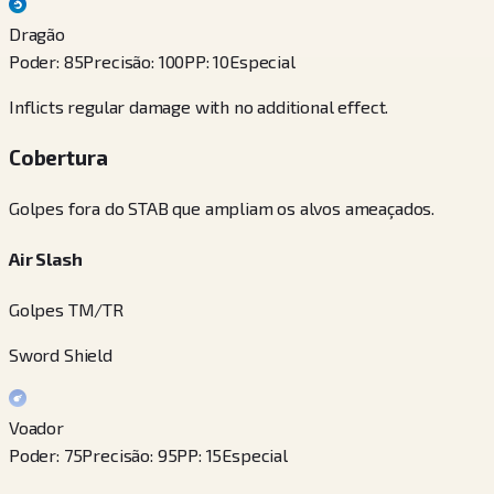
Dragão
Poder
:
85
Precisão
:
100
PP
:
10
Especial
Inflicts regular damage with no additional effect.
Cobertura
Golpes fora do STAB que ampliam os alvos ameaçados.
Air Slash
Golpes TM/TR
Sword Shield
Voador
Poder
:
75
Precisão
:
95
PP
:
15
Especial