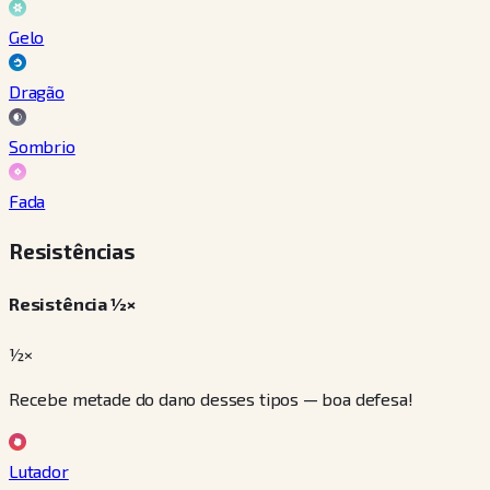
Gelo
Dragão
Sombrio
Fada
Resistências
Resistência ½×
½×
Recebe metade do dano desses tipos — boa defesa!
Lutador