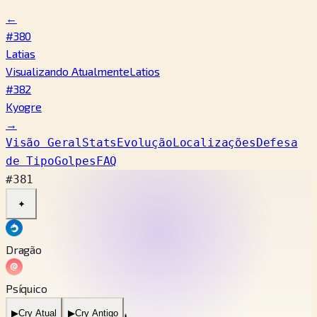
←
#380
Latias
Visualizando Atualmente
Latios
#382
Kyogre
→
Visão Geral
Stats
Evolução
Localizações
Defesa
de Tipo
Golpes
FAQ
#381
✦
Dragão
Psíquico
▶
Cry Atual
▶
Cry Antigo