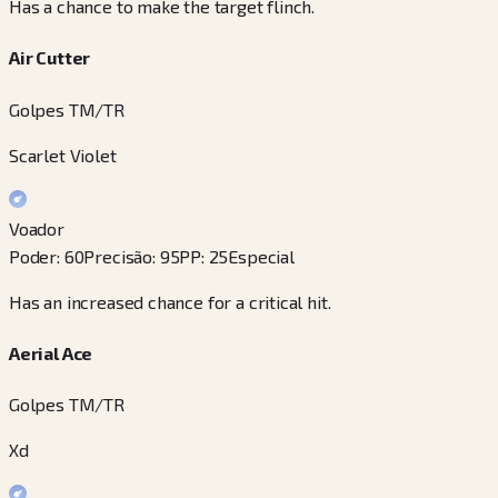
Has a chance to make the target flinch.
Air Cutter
Golpes TM/TR
Scarlet Violet
Voador
Poder
:
60
Precisão
:
95
PP
:
25
Especial
Has an increased chance for a critical hit.
Aerial Ace
Golpes TM/TR
Xd