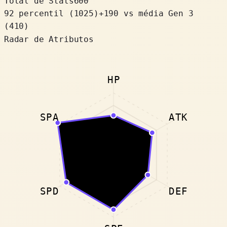
Total de Stats
600
92 percentil
(
1025
)
+
190
vs média Gen 3
(410)
Radar de Atributos
HP
SPA
ATK
SPD
DEF