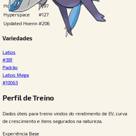
Hoenn
#
197
Hyperspace
#
127
Updated Hoenn
#
206
Variedades
Latios
#
381
Padrão
Latios Mega
#
10063
Perfil de Treino
Dados úteis para treino vindos do rendimento de EV, curva
de crescimento e itens segurados na natureza.
Experiência Base