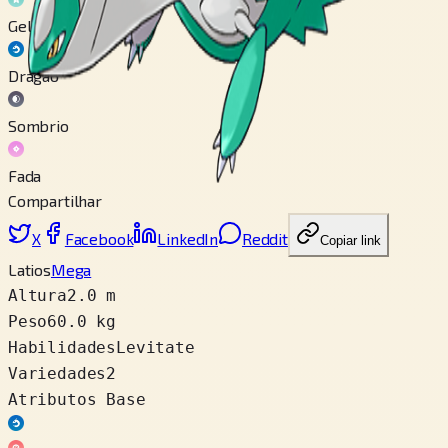
Gelo
Dragão
Sombrio
Fada
Compartilhar
X
Facebook
LinkedIn
Reddit
Copiar link
Latios
Mega
Altura
2.0 m
Peso
60.0 kg
Habilidades
Levitate
Variedades
2
Atributos Base