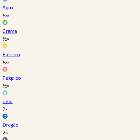
Água
½×
Grama
½×
Elétrico
½×
Psíquico
½×
Gelo
2×
Dragão
2×