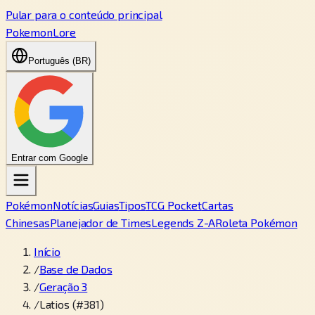
Pular para o conteúdo principal
PokemonLore
Português (BR)
Entrar com Google
Pokémon
Notícias
Guias
Tipos
TCG Pocket
Cartas
Chinesas
Planejador de Times
Legends Z-A
Roleta Pokémon
Início
/
Base de Dados
/
Geração 3
/
Latios (#381)