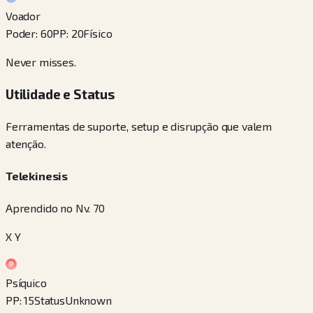
Voador
Poder
:
60
PP
:
20
Físico
Never misses.
Utilidade e Status
Ferramentas de suporte, setup e disrupção que valem
atenção.
Telekinesis
Aprendido no Nv. 70
X Y
Psíquico
PP
:
15
Status
Unknown