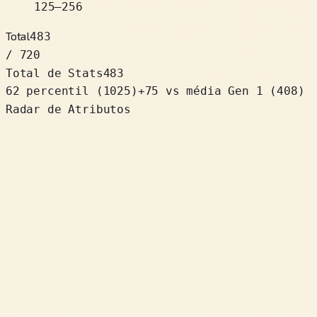
125
–
256
Total
483
/ 720
Total de Stats
483
62 percentil
(
1025
)
+
75
vs média Gen 1 (408)
Radar de Atributos