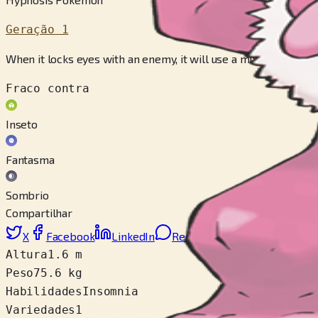
Geração 1
When it locks eyes with an enemy, it will use a mix of PSI 
Fraco contra
Inseto
Fantasma
Sombrio
Compartilhar
X
Facebook
LinkedIn
Reddit
Copiar link
Altura
1.6 m
Peso
75.6 kg
Habilidades
Insomnia
Variedades
1