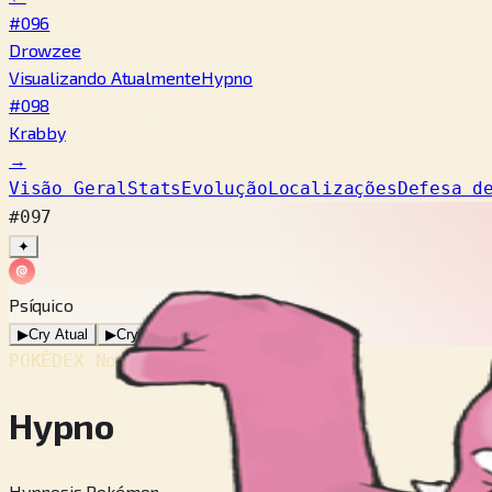
#096
Drowzee
Visualizando Atualmente
Hypno
#098
Krabby
→
Visão Geral
Stats
Evolução
Localizações
Defesa d
#097
✦
Psíquico
▶
Cry Atual
▶
Cry Antigo
POKÉDEX No.
#097
Hypno
Hypnosis Pokémon