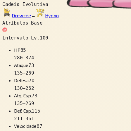
Cadeia Evolutiva
Drowzee
→
Hypno
Atributos Base
Intervalo Lv.100
HP
85
280
–
374
Ataque
73
135
–
269
Defesa
70
130
–
262
Atq. Esp.
73
135
–
269
Def. Esp.
115
211
–
361
Velocidade
67