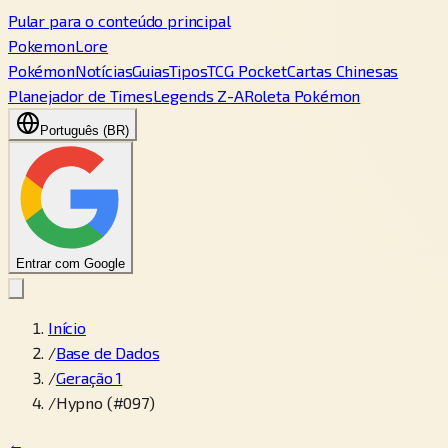
Pular para o conteúdo principal
PokemonLore
Pokémon
Notícias
Guias
Tipos
TCG Pocket
Cartas Chinesas
Planejador de Times
Legends Z-A
Roleta Pokémon
Português (BR)
Entrar com Google
Início
/
Base de Dados
/
Geração 1
/
Hypno (#097)
←