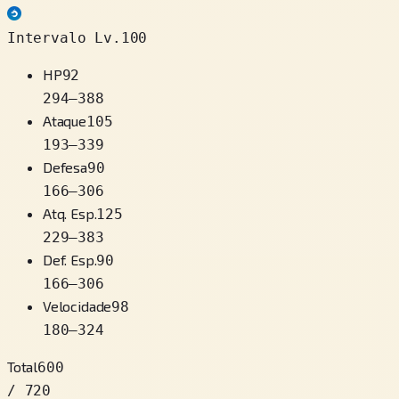
Intervalo Lv.100
HP
92
294
–
388
Ataque
105
193
–
339
Defesa
90
166
–
306
Atq. Esp.
125
229
–
383
Def. Esp.
90
166
–
306
Velocidade
98
180
–
324
Total
600
/ 720