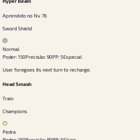
Hyper Beam
Aprendido no Nv. 76
Sword Shield
Normal
Poder
:
150
Precisão
:
90
PP
:
5
Especial
User foregoes its next turn to recharge.
Head Smash
Train
Champions
Pedra
Poder
:
150
Precisão
:
80
PP
:
5
Físico