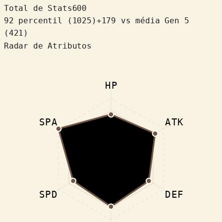
Total de Stats
600
92 percentil
(
1025
)
+
179
vs média Gen 5
(421)
Radar de Atributos
HP
SPA
ATK
SPD
DEF