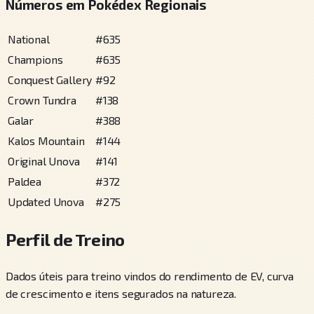
Números em Pokédex Regionais
National
#
635
Champions
#
635
Conquest Gallery
#
92
Crown Tundra
#
138
Galar
#
388
Kalos Mountain
#
144
Original Unova
#
141
Paldea
#
372
Updated Unova
#
275
Perfil de Treino
Dados úteis para treino vindos do rendimento de EV, curva
de crescimento e itens segurados na natureza.