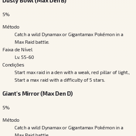
Dusty Bowl (Max Den B)
5
%
Método
Catch a wild Dynamax or Gigantamax Pokémon in a
Max Raid battle.
Faixa de Nível
Lv. 55-60
Condições
Start max raid in a den with a weak, red pillar of light.,
Start a max raid with a difficulty of 5 stars.
Giant's Mirror (Max Den D)
5
%
Método
Catch a wild Dynamax or Gigantamax Pokémon in a
Max Raid battle.