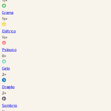
Grama
½×
Elétrico
½×
Psíquico
0×
Gelo
2×
Dragão
2×
Sombrio