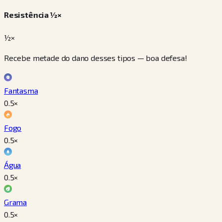
Resistência ½×
½×
Recebe metade do dano desses tipos — boa defesa!
Fantasma
0.5
×
Fogo
0.5
×
Água
0.5
×
Grama
0.5
×