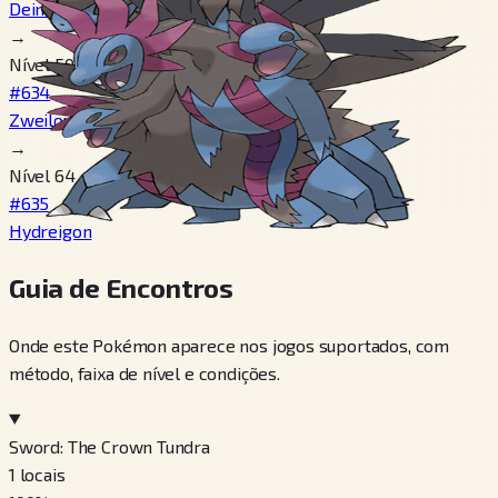
Deino
→
Nível 50
#634
Zweilous
→
Nível 64
#635
Hydreigon
Guia de Encontros
Onde este Pokémon aparece nos jogos suportados, com
método, faixa de nível e condições.
Sword: The Crown Tundra
1
locais