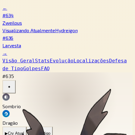
←
#634
Zweilous
Visualizando Atualmente
Hydreigon
#636
Larvesta
→
Visão Geral
Stats
Evolução
Localizações
Defesa
de Tipo
Golpes
FAQ
#635
✦
Sombrio
Dragão
▶
Cry Atual
▶
Cry Antigo