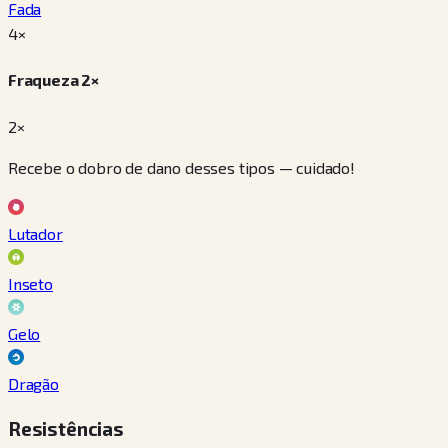
Fada
4
×
Fraqueza 2×
2×
Recebe o dobro de dano desses tipos — cuidado!
Lutador
Inseto
Gelo
Dragão
Resistências