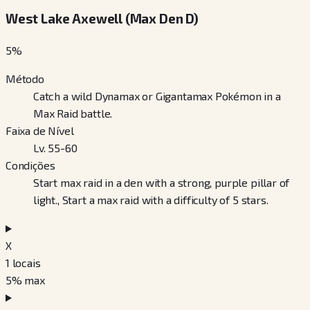
West Lake Axewell (Max Den D)
5
%
Método
Catch a wild Dynamax or Gigantamax Pokémon in a
Max Raid battle.
Faixa de Nível
Lv. 55-60
Condições
Start max raid in a den with a strong, purple pillar of
light., Start a max raid with a difficulty of 5 stars.
X
1
locais
5
% max