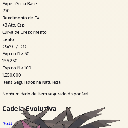
Experiência Base
270
Rendimento de EV
+
3
Atq. Esp.
Curva de Crescimento
Lento
(5x³) / (4)
Exp no Nv. 50
156,250
Exp no Nv. 100
1,250,000
Itens Segurados na Natureza
Nenhum dado de item segurado disponível.
Cadeia Evolutiva
#633