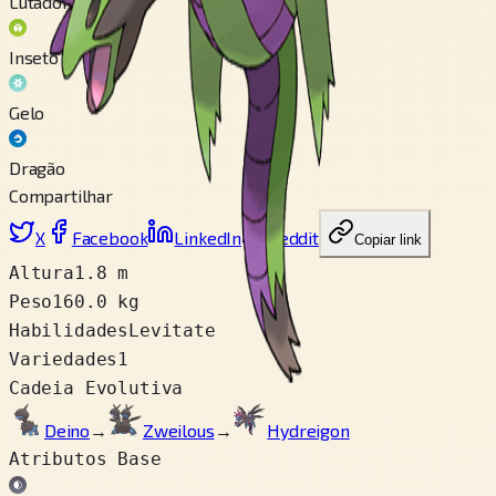
Lutador
Inseto
Gelo
Dragão
Compartilhar
X
Facebook
LinkedIn
Reddit
Copiar link
Altura
1.8 m
Peso
160.0 kg
Habilidades
Levitate
Variedades
1
Cadeia Evolutiva
Deino
→
Zweilous
→
Hydreigon
Atributos Base