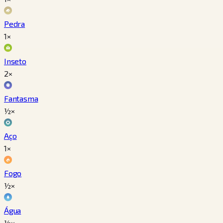
Pedra
1×
Inseto
2×
Fantasma
½×
Aço
1×
Fogo
½×
Água
½×