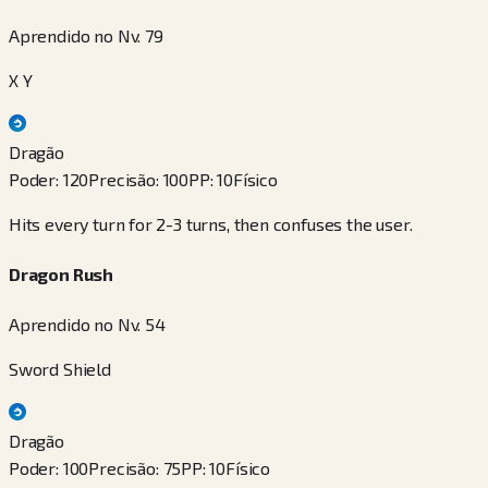
Aprendido no Nv. 79
X Y
Dragão
Poder
:
120
Precisão
:
100
PP
:
10
Físico
Hits every turn for 2-3 turns, then confuses the user.
Dragon Rush
Aprendido no Nv. 54
Sword Shield
Dragão
Poder
:
100
Precisão
:
75
PP
:
10
Físico