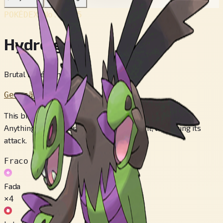
POKÉDEX No.
#635
Hydreigon
Brutal Pokémon
Geração 5
This brutal Pokémon travels the skies on its six wings.
Anything that moves seems like a foe to it, triggering its
attack.
Fraco contra
Fada
×4