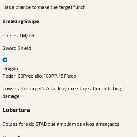
Has a chance to make the target flinch.
Breaking Swipe
Golpes TM/TR
Sword Shield
Dragão
Poder
:
60
Precisão
:
100
PP
:
15
Físico
Lowers the target’s Attack by one stage after inflicting
damage.
Cobertura
Golpes fora do STAB que ampliam os alvos ameaçados.