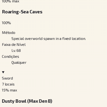
100
% max
Roaring-Sea Caves
100
%
Método
Special overworld spawn in a fixed location.
Faixa de Nível
Lv. 68
Condições
Qualquer
Sword
7
locais
15
% max
Dusty Bowl (Max Den B)