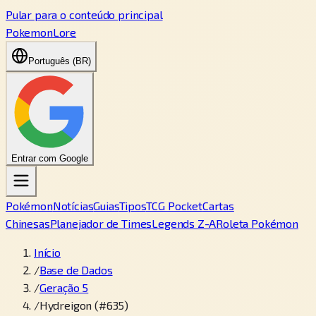
Pular para o conteúdo principal
PokemonLore
Português (BR)
Entrar com Google
Pokémon
Notícias
Guias
Tipos
TCG Pocket
Cartas
Chinesas
Planejador de Times
Legends Z-A
Roleta Pokémon
Início
/
Base de Dados
/
Geração 5
/
Hydreigon (#635)