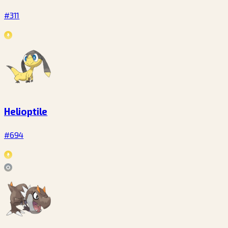
#311
Helioptile
#694