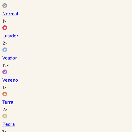
Normal
1×
Lutador
2×
Voador
½×
Veneno
1×
Terra
2×
Pedra
1×