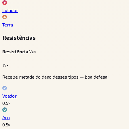
Lutador
Terra
Resistências
Resistência ½×
½×
Recebe metade do dano desses tipos — boa defesa!
Voador
0.5
×
Aço
0.5
×