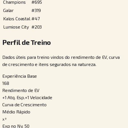
Champions
#
695
Galar
#
319
Kalos Coastal
#
47
Lumiose City
#
203
Perfil de Treino
Dados úteis para treino vindos do rendimento de EV, curva
de crescimento e itens segurados na natureza.
Experiência Base
168
Rendimento de EV
+
1
Atq. Esp.
+
1
Velocidade
Curva de Crescimento
Médio Rápido
x³
Exp no Nv. 50