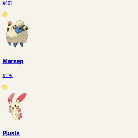
#181
Mareep
#179
Plusle