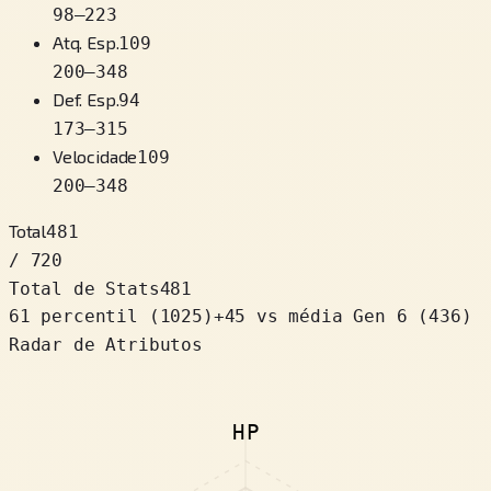
98
–
223
Atq. Esp.
109
200
–
348
Def. Esp.
94
173
–
315
Velocidade
109
200
–
348
Total
481
/ 720
Total de Stats
481
61 percentil
(
1025
)
+
45
vs média Gen 6 (436)
Radar de Atributos
HP