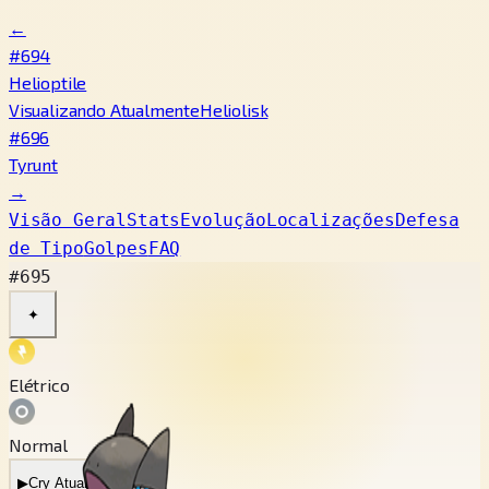
←
#694
Helioptile
Visualizando Atualmente
Heliolisk
#696
Tyrunt
→
Visão Geral
Stats
Evolução
Localizações
Defesa
de Tipo
Golpes
FAQ
#695
✦
Elétrico
Normal
▶
Cry Atual