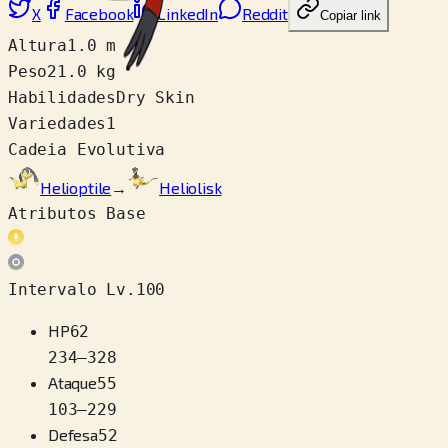
X
Facebook
LinkedIn
Reddit
Copiar link
Altura
1.0 m
Peso
21.0 kg
Habilidades
Dry Skin
Variedades
1
Cadeia Evolutiva
Helioptile
→
Heliolisk
Atributos Base
Intervalo Lv.100
HP
62
234
–
328
Ataque
55
103
–
229
Defesa
52