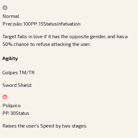
Normal
Precisão
:
100
PP
:
15
Status
Infatuation
Target falls in love if it has the opposite gender, and has a
50% chance to refuse attacking the user.
Agility
Golpes TM/TR
Sword Shield
Psíquico
PP
:
30
Status
Raises the user’s Speed by two stages.