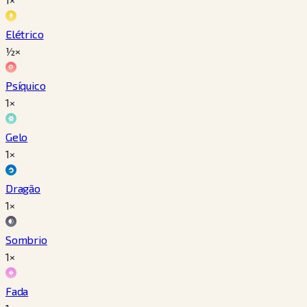
Elétrico
½×
Psíquico
1×
Gelo
1×
Dragão
1×
Sombrio
1×
Fada