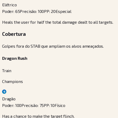
Elétrico
Poder
:
65
Precisão
:
100
PP
:
20
Especial
Heals the user for half the total damage dealt to all targets.
Cobertura
Golpes fora do STAB que ampliam os alvos ameaçados.
Dragon Rush
Train
Champions
Dragão
Poder
:
100
Precisão
:
75
PP
:
10
Físico
Has a chance to make the target flinch.