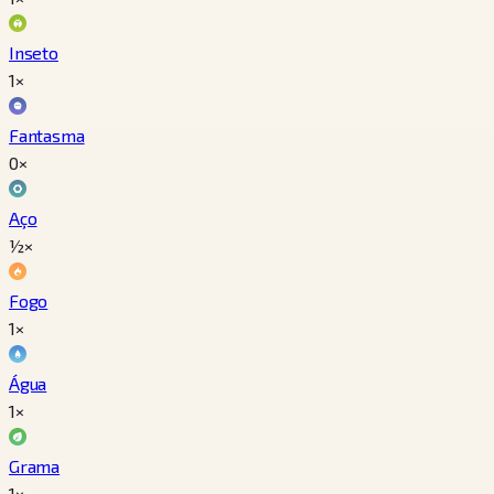
Inseto
1×
Fantasma
0×
Aço
½×
Fogo
1×
Água
1×
Grama
1×