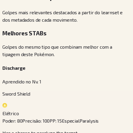
Golpes mais relevantes destacados a partir do learnset e
dos metadados de cada movimento.
Melhores STABs
Golpes do mesmo tipo que combinam melhor com a
tipagem deste Pokémon.
Discharge
Aprendido no Nv. 1
Sword Shield
Elétrico
Poder
:
80
Precisão
:
100
PP
:
15
Especial
Paralysis
Has a chance to paralyze the target.