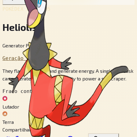
POKÉDEX No.
#695
Heliolisk
Generator Pokémon
Geração 6
They flare their frills and generate energy. A single Heliolisk
can generate sufficient electricity to power a skyscraper.
Fraco contra
Lutador
Terra
Compartilhar