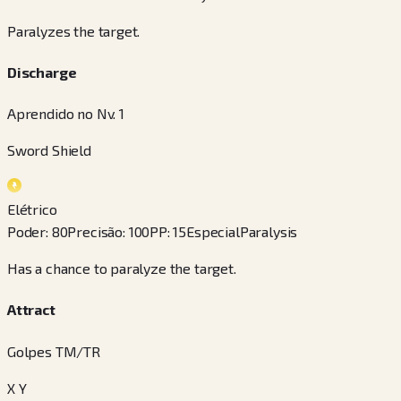
Paralyzes the target.
Discharge
Aprendido no Nv. 1
Sword Shield
Elétrico
Poder
:
80
Precisão
:
100
PP
:
15
Especial
Paralysis
Has a chance to paralyze the target.
Attract
Golpes TM/TR
X Y