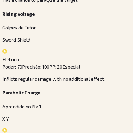
Rising Voltage
Golpes de Tutor
Sword Shield
Elétrico
Poder
:
70
Precisão
:
100
PP
:
20
Especial
Inflicts regular damage with no additional effect.
Parabolic Charge
Aprendido no Nv. 1
X Y