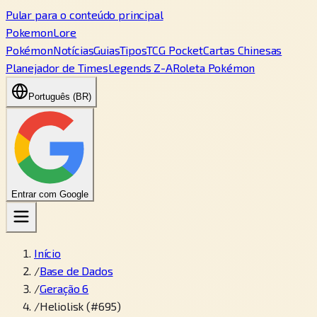
Pular para o conteúdo principal
PokemonLore
Pokémon
Notícias
Guias
Tipos
TCG Pocket
Cartas Chinesas
Planejador de Times
Legends Z-A
Roleta Pokémon
Português (BR)
Entrar com Google
Início
/
Base de Dados
/
Geração 6
/
Heliolisk (#695)