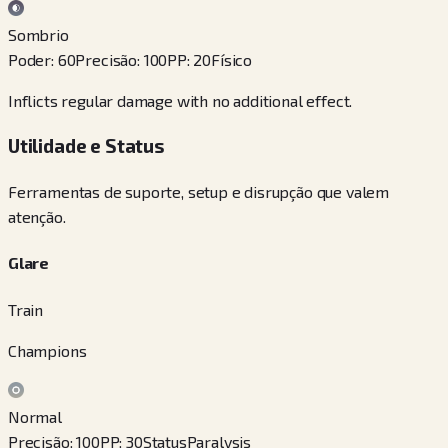
Sombrio
Poder
:
60
Precisão
:
100
PP
:
20
Físico
Inflicts regular damage with no additional effect.
Utilidade e Status
Ferramentas de suporte, setup e disrupção que valem
atenção.
Glare
Train
Champions
Normal
Precisão
:
100
PP
:
30
Status
Paralysis