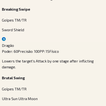
Breaking Swipe
Golpes TM/TR
Sword Shield
Dragão
Poder
:
60
Precisão
:
100
PP
:
15
Físico
Lowers the target’s Attack by one stage after inflicting
damage.
Brutal Swing
Golpes TM/TR
Ultra Sun Ultra Moon