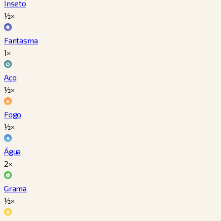
Inseto
½×
Fantasma
1×
Aço
½×
Fogo
½×
Água
2×
Grama
½×