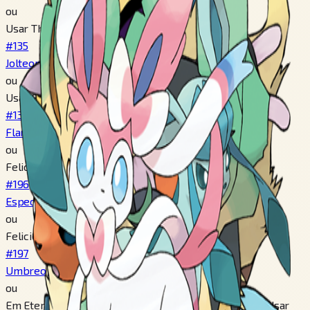
ou
Usar Thunder Stone
#135
Jolteon
ou
Usar Fire Stone
#136
Flareon
ou
Felicidade 160+, Day tempo
#196
Espeon
ou
Felicidade 160+, Night tempo
#197
Umbreon
ou
Em Eterna Forest, Em Pinwheel Forest, Em Route 20, Usar