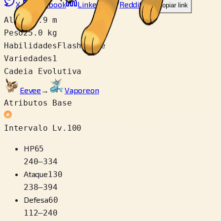
X
Facebook
LinkedIn
Reddit
Copiar link
Altura
0.9 m
Peso
25.0 kg
Habilidades
Flash Fire
Variedades
1
Cadeia Evolutiva
Eevee
→
Vaporeon
Atributos Base
Intervalo Lv.100
HP
65
240
–
334
Ataque
130
238
–
394
Defesa
60
112
–
240