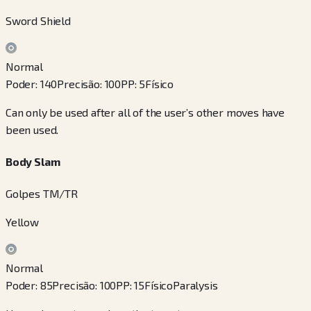
Sword Shield
Normal
Poder
:
140
Precisão
:
100
PP
:
5
Físico
Can only be used after all of the user’s other moves have
been used.
Body Slam
Golpes TM/TR
Yellow
Normal
Poder
:
85
Precisão
:
100
PP
:
15
Físico
Paralysis