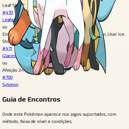
Leaf Stone, Em Petalburg Woods, Em Lush Jungle
#470
Leafeon
ou
Em Route 217, Em Twist Mountain, Em Frost Cavern, Usar Ice
Stone, Em Shoal Cave, Em Mount Lanakila
#471
Glaceon
ou
Afeição 2+, Felicidade 160+
#700
Sylveon
Guia de Encontros
Onde este Pokémon aparece nos jogos suportados, com
método, faixa de nível e condições.