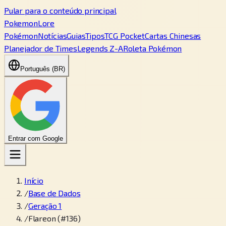
Pular para o conteúdo principal
PokemonLore
Pokémon
Notícias
Guias
Tipos
TCG Pocket
Cartas Chinesas
Planejador de Times
Legends Z-A
Roleta Pokémon
Português (BR)
Entrar com Google
Início
/
Base de Dados
/
Geração 1
/
Flareon (#136)