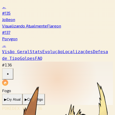
←
#135
Jolteon
Visualizando Atualmente
Flareon
#137
Porygon
→
Visão Geral
Stats
Evolução
Localizações
Defesa
de Tipo
Golpes
FAQ
#136
✦
Fogo
▶
Cry Atual
▶
Cry Antigo
POKÉDEX No.
#136