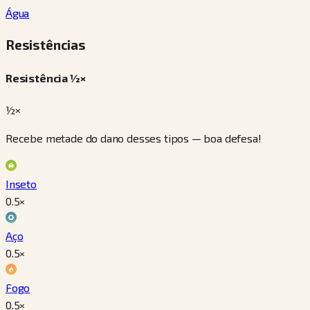
Água
Resistências
Resistência ½×
½×
Recebe metade do dano desses tipos — boa defesa!
Inseto
0.5
×
Aço
0.5
×
Fogo
0.5
×