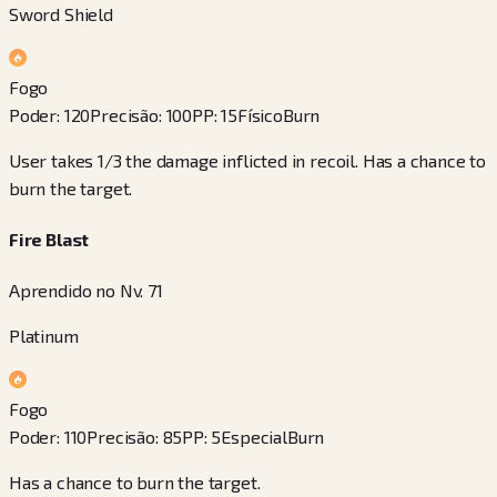
Sword Shield
Fogo
Poder
:
120
Precisão
:
100
PP
:
15
Físico
Burn
User takes 1/3 the damage inflicted in recoil. Has a chance to
burn the target.
Fire Blast
Aprendido no Nv. 71
Platinum
Fogo
Poder
:
110
Precisão
:
85
PP
:
5
Especial
Burn
Has a chance to burn the target.