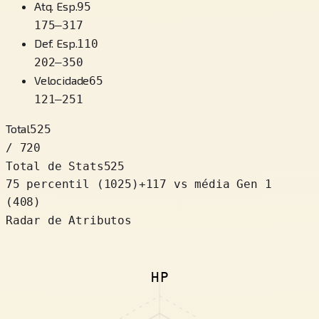
Atq. Esp.
95
175
–
317
Def. Esp.
110
202
–
350
Velocidade
65
121
–
251
Total
525
/ 720
Total de Stats
525
75 percentil
(
1025
)
+
117
vs média Gen 1
(408)
Radar de Atributos
HP