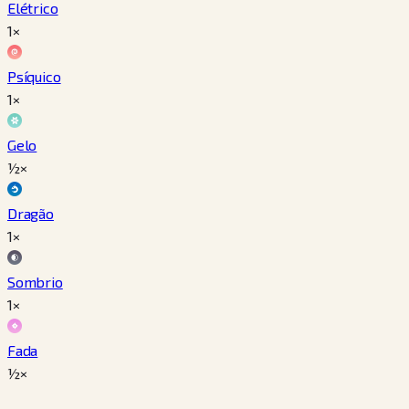
Elétrico
1×
Psíquico
1×
Gelo
½×
Dragão
1×
Sombrio
1×
Fada
½×