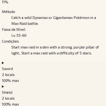
11
%
Método
Catch a wild Dynamax or Gigantamax Pokémon in a
Max Raid battle.
Faixa de Nível
Lv. 55-60
Condições
Start max raid in a den with a strong, purple pillar of
light., Start a max raid with a difficulty of 5 stars.
Sword
2
locais
100
% max
Shield
2
locais
100
% max