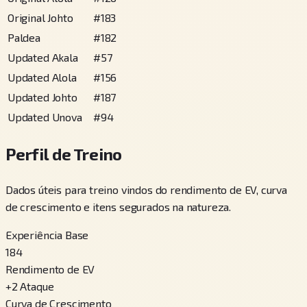
Original Johto
#
183
Paldea
#
182
Updated Akala
#
57
Updated Alola
#
156
Updated Johto
#
187
Updated Unova
#
94
Perfil de Treino
Dados úteis para treino vindos do rendimento de EV, curva
de crescimento e itens segurados na natureza.
Experiência Base
184
Rendimento de EV
+
2
Ataque
Curva de Crescimento