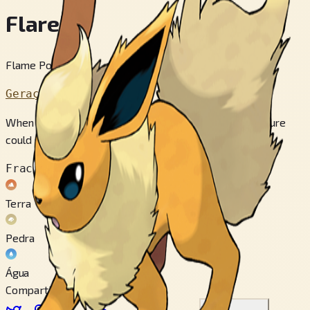
Flareon
Flame Pokémon
Geração 1
When storing thermal energy in its body, its temperature
could soar to over 1600 degrees.
Fraco contra
Terra
Pedra
Água
Compartilhar