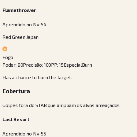
Flamethrower
Aprendido no Nv. 54
Red Green Japan
Fogo
Poder
:
90
Precisão
:
100
PP
:
15
Especial
Burn
Has a chance to burn the target.
Cobertura
Golpes fora do STAB que ampliam os alvos ameaçados.
Last Resort
Aprendido no Nv. 55