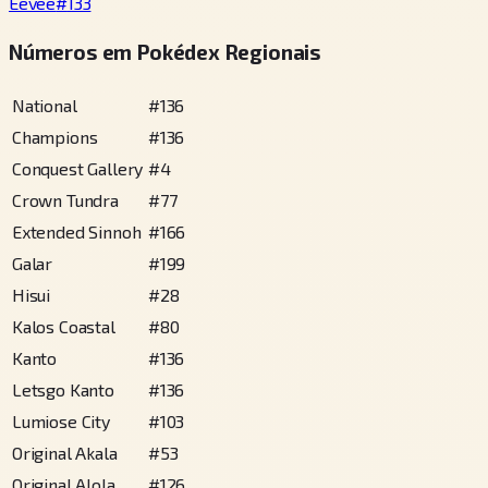
Eevee
#
133
Números em Pokédex Regionais
National
#
136
Champions
#
136
Conquest Gallery
#
4
Crown Tundra
#
77
Extended Sinnoh
#
166
Galar
#
199
Hisui
#
28
Kalos Coastal
#
80
Kanto
#
136
Letsgo Kanto
#
136
Lumiose City
#
103
Original Akala
#
53
Original Alola
#
126