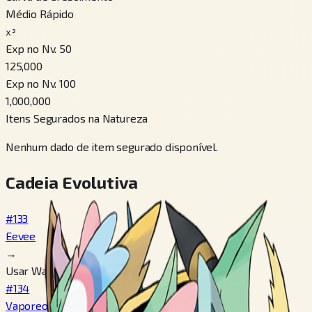
Médio Rápido
x³
Exp no Nv. 50
125,000
Exp no Nv. 100
1,000,000
Itens Segurados na Natureza
Nenhum dado de item segurado disponível.
Cadeia Evolutiva
#133
Eevee
→
Usar Water Stone
#134
Vaporeon