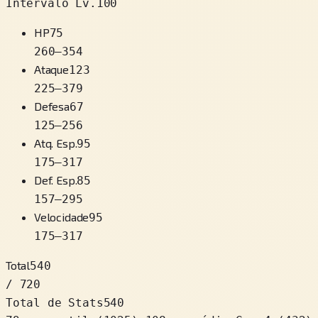
Intervalo Lv.100
HP
75
260
–
354
Ataque
123
225
–
379
Defesa
67
125
–
256
Atq. Esp.
95
175
–
317
Def. Esp.
85
157
–
295
Velocidade
95
175
–
317
Total
540
/ 720
Total de Stats
540