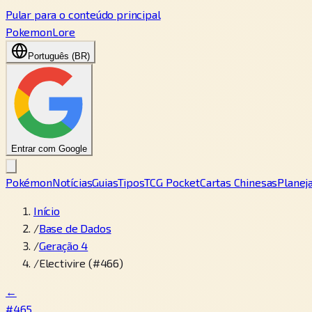
Pular para o conteúdo principal
PokemonLore
Português (BR)
Entrar com Google
Pokémon
Notícias
Guias
Tipos
TCG Pocket
Cartas Chinesas
Planej
Início
/
Base de Dados
/
Geração 4
/
Electivire (#466)
←
#465