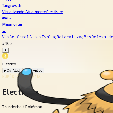
Tangrowth
Visualizando Atualmente
Electivire
#467
Magmortar
→
Visão Geral
Stats
Evolução
Localizações
Defesa d
#466
✦
Elétrico
▶
Cry Atual
▶
Cry Antigo
POKÉDEX No.
#466
Electivire
Thunderbolt Pokémon