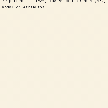
79 percentil
(
1025
)
+
108
vs média Gen 4 (432)
Radar de Atributos