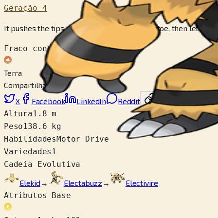
Geração 4
It pushes the tips of its two tails against the foe, then lets lo
Fraco contra
Terra
Compartilhar
X
Facebook
LinkedIn
Reddit
Copiar link
Altura
1.8 m
Peso
138.6 kg
Habilidades
Motor Drive
Variedades
1
Cadeia Evolutiva
Elekid
→
Electabuzz
→
Electivire
Atributos Base