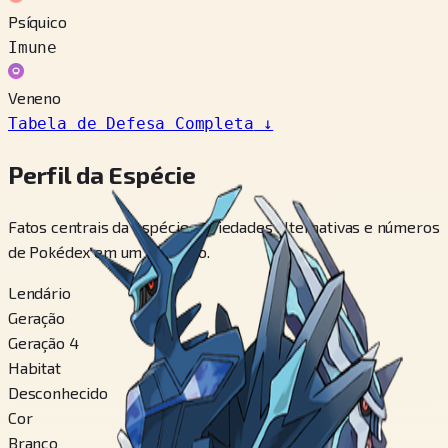
Psíquico
Imune
Veneno
Tabela de Defesa Completa
↓
Perfil da Espécie
Fatos centrais da espécie, variedades alternativas e números
de Pokédex em um só bloco.
Lendário
Geração
Geração 4
Habitat
Desconhecido
Cor
Branco