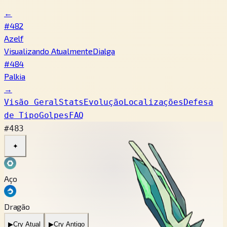
←
#482
Azelf
Visualizando Atualmente
Dialga
#484
Palkia
→
Visão Geral
Stats
Evolução
Localizações
Defesa
de Tipo
Golpes
FAQ
#483
✦
Aço
Dragão
▶
Cry Atual
▶
Cry Antigo