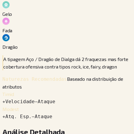
Gelo
Fada
Dragão
A tipagem Aço / Dragão de Dialga dá 2 fraquezas mas forte
cobertura ofensiva contra tipos rock, ice, fairy, dragon
Baseado na distribuição de
Naturezas Recomendadas
atributos
Timid
+
Velocidade
−
Ataque
Modest
+
Atq. Esp.
−
Ataque
Análise Detalhada