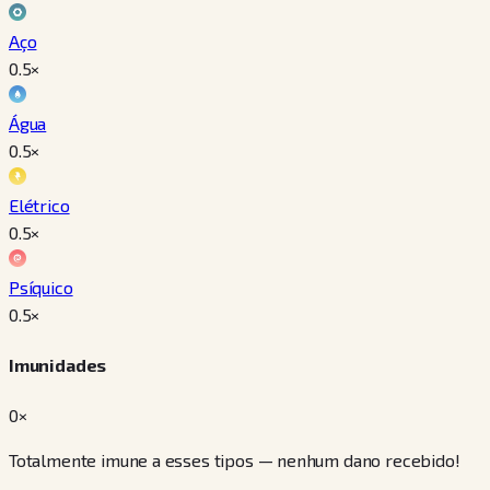
Aço
0.5
×
Água
0.5
×
Elétrico
0.5
×
Psíquico
0.5
×
Imunidades
0×
Totalmente imune a esses tipos — nenhum dano recebido!