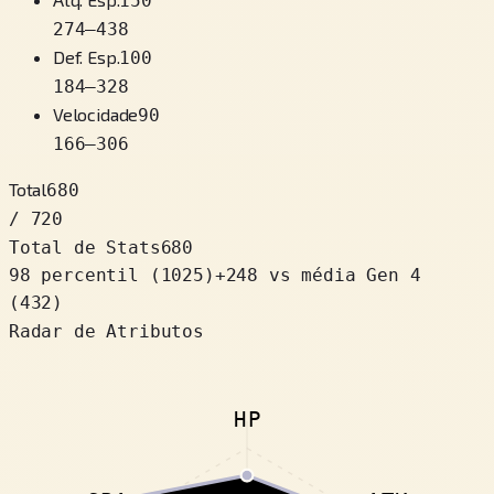
150
274
–
438
Def. Esp.
100
184
–
328
Velocidade
90
166
–
306
Total
680
/ 720
Total de Stats
680
98 percentil
(
1025
)
+
248
vs média Gen 4
(432)
Radar de Atributos
HP