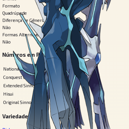
Formato
Quadrúpede
Diferença de Gênero
Não
Formas Alternáveis
Não
Números em Pokédex Regionais
National
#
483
Conquest Gallery
#
195
Extended Sinnoh
#
149
Hisui
#
235
Original Sinnoh
#
149
Variedades