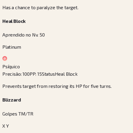
Has a chance to paralyze the target.
Heal Block
Aprendido no Nv. 50
Platinum
Psíquico
Precisão
:
100
PP
:
15
Status
Heal Block
Prevents target from restoring its HP for five turns.
Blizzard
Golpes TM/TR
X Y