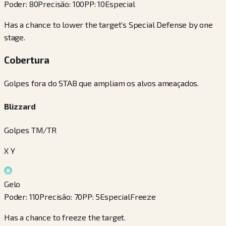
Poder
:
80
Precisão
:
100
PP
:
10
Especial
Has a chance to lower the target’s Special Defense by one
stage.
Cobertura
Golpes fora do STAB que ampliam os alvos ameaçados.
Blizzard
Golpes TM/TR
X Y
Gelo
Poder
:
110
Precisão
:
70
PP
:
5
Especial
Freeze
Has a chance to freeze the target.