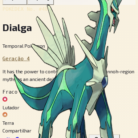
POKÉDEX No.
#483
Dialga
Temporal Pokémon
Geração 4
It has the power to control time. It appears in Sinnoh-region
myths as an ancient deity.
Fraco contra
Lutador
Terra
Compartilhar