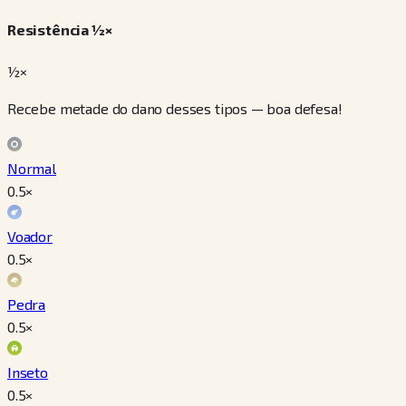
Resistência ½×
½×
Recebe metade do dano desses tipos — boa defesa!
Normal
0.5
×
Voador
0.5
×
Pedra
0.5
×
Inseto
0.5
×