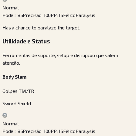
Normal
Poder
:
85
Precisão
:
100
PP
:
15
Físico
Paralysis
Has a chance to paralyze the target.
Utilidade e Status
Ferramentas de suporte, setup e disrupção que valem
atenção.
Body Slam
Golpes TM/TR
Sword Shield
Normal
Poder
:
85
Precisão
:
100
PP
:
15
Físico
Paralysis