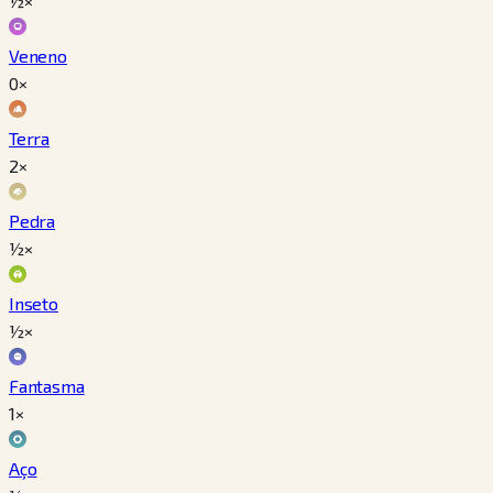
½×
Veneno
0×
Terra
2×
Pedra
½×
Inseto
½×
Fantasma
1×
Aço