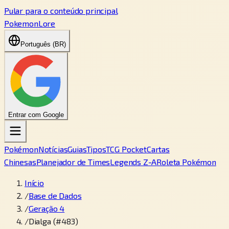
Pular para o conteúdo principal
PokemonLore
Português (BR)
Entrar com Google
Pokémon
Notícias
Guias
Tipos
TCG Pocket
Cartas
Chinesas
Planejador de Times
Legends Z-A
Roleta Pokémon
Início
/
Base de Dados
/
Geração 4
/
Dialga (#483)