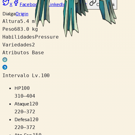
X
Facebook
LinkedIn
Reddit
Copiar link
Dialga
Origin
Altura
5.4 m
Peso
683.0 kg
Habilidades
Pressure
Variedades
2
Atributos Base
Intervalo Lv.100
HP
100
310
–
404
Ataque
120
220
–
372
Defesa
120
220
–
372
Atq. Esp.