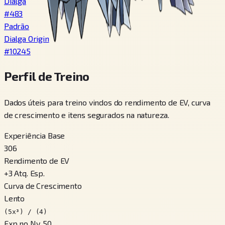
Dialga
#
483
Padrão
Dialga Origin
#
10245
Perfil de Treino
Dados úteis para treino vindos do rendimento de EV, curva
de crescimento e itens segurados na natureza.
Experiência Base
306
Rendimento de EV
+
3
Atq. Esp.
Curva de Crescimento
Lento
(5x³) / (4)
Exp no Nv. 50