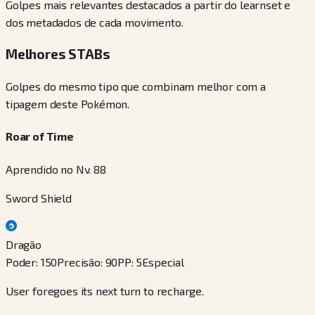
Golpes mais relevantes destacados a partir do learnset e
dos metadados de cada movimento.
Melhores STABs
Golpes do mesmo tipo que combinam melhor com a
tipagem deste Pokémon.
Roar of Time
Aprendido no Nv. 88
Sword Shield
Dragão
Poder
:
150
Precisão
:
90
PP
:
5
Especial
User foregoes its next turn to recharge.