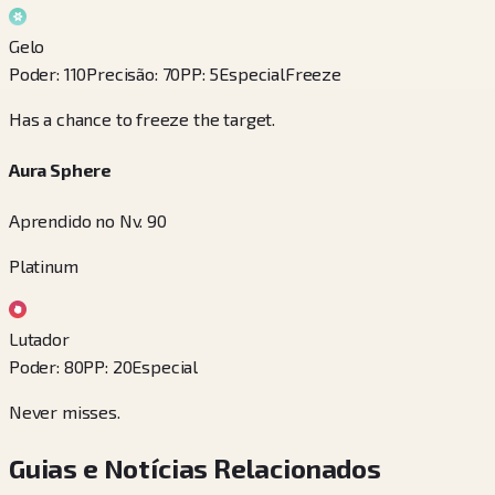
Gelo
Poder
:
110
Precisão
:
70
PP
:
5
Especial
Freeze
Has a chance to freeze the target.
Aura Sphere
Aprendido no Nv. 90
Platinum
Lutador
Poder
:
80
PP
:
20
Especial
Never misses.
Guias e Notícias Relacionados