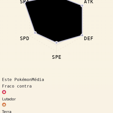
SPA
ATK
SPD
DEF
SPE
Este Pokémon
Média
Fraco contra
Lutador
Terra