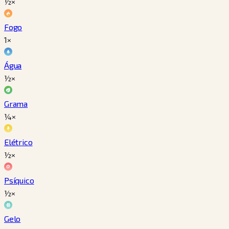
½×
Fogo
1×
Água
½×
Grama
¼×
Elétrico
½×
Psíquico
½×
Gelo