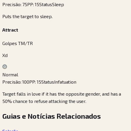
Precisão
:
75
PP
:
15
Status
Sleep
Puts the target to sleep.
Attract
Golpes TM/TR
Xd
Normal
Precisão
:
100
PP
:
15
Status
Infatuation
Target falls in love if it has the opposite gender, and has a
50% chance to refuse attacking the user.
Guias e Notícias Relacionados