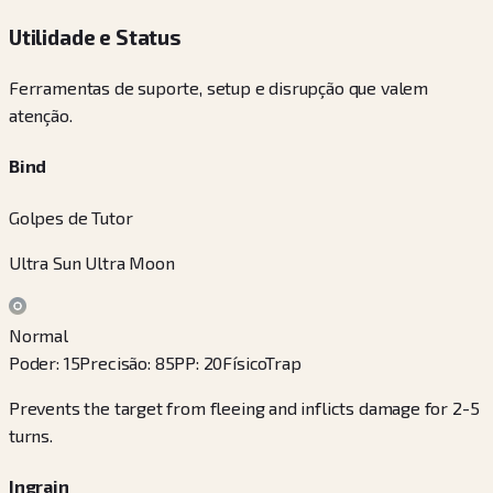
Utilidade e Status
Ferramentas de suporte, setup e disrupção que valem
atenção.
Bind
Golpes de Tutor
Ultra Sun Ultra Moon
Normal
Poder
:
15
Precisão
:
85
PP
:
20
Físico
Trap
Prevents the target from fleeing and inflicts damage for 2-5
turns.
Ingrain