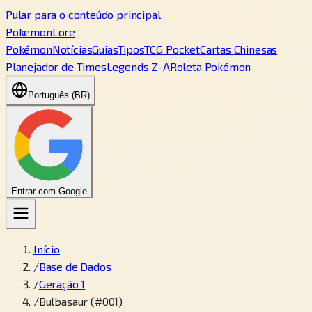
Pular para o conteúdo principal
PokemonLore
Pokémon
Notícias
Guias
Tipos
TCG Pocket
Cartas Chinesas
Planejador de Times
Legends Z-A
Roleta Pokémon
Português (BR)
Entrar com Google
Início
/
Base de Dados
/
Geração 1
/
Bulbasaur (#001)