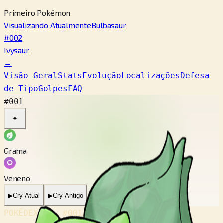
Primeiro Pokémon
Visualizando Atualmente
Bulbasaur
#002
Ivysaur
→
Visão Geral
Stats
Evolução
Localizações
Defesa
de Tipo
Golpes
FAQ
#001
✦
Grama
Veneno
▶
Cry Atual
▶
Cry Antigo
POKÉDEX No.
#001