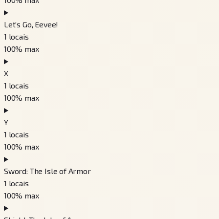
Let’s Go, Eevee!
1
locais
100
% max
X
1
locais
100
% max
Y
1
locais
100
% max
Sword: The Isle of Armor
1
locais
100
% max