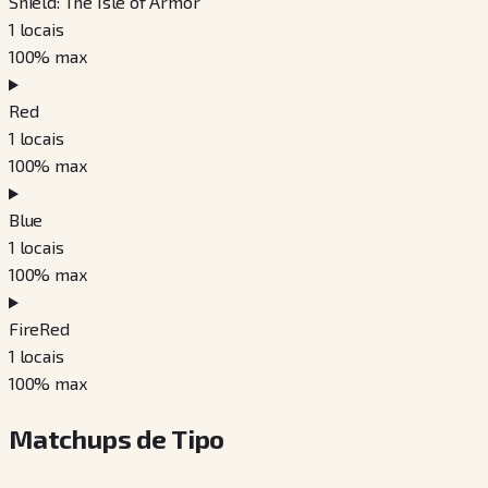
Shield: The Isle of Armor
1
locais
100
% max
Red
1
locais
100
% max
Blue
1
locais
100
% max
FireRed
1
locais
100
% max
Matchups de Tipo