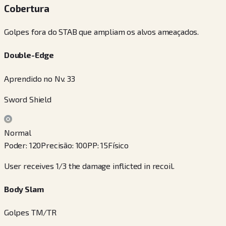
Cobertura
Golpes fora do STAB que ampliam os alvos ameaçados.
Double-Edge
Aprendido no Nv. 33
Sword Shield
Normal
Poder
:
120
Precisão
:
100
PP
:
15
Físico
User receives 1/3 the damage inflicted in recoil.
Body Slam
Golpes TM/TR