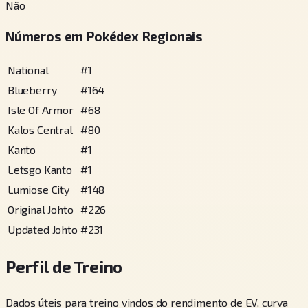
Não
Números em Pokédex Regionais
National
#
1
Blueberry
#
164
Isle Of Armor
#
68
Kalos Central
#
80
Kanto
#
1
Letsgo Kanto
#
1
Lumiose City
#
148
Original Johto
#
226
Updated Johto
#
231
Perfil de Treino
Dados úteis para treino vindos do rendimento de EV, curva