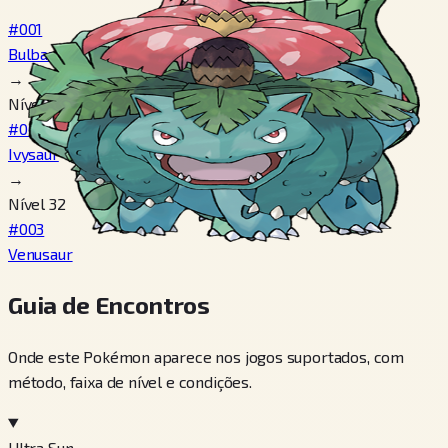
#001
Bulbasaur
→
Nível 16
#002
Ivysaur
→
Nível 32
#003
Venusaur
Guia de Encontros
Onde este Pokémon aparece nos jogos suportados, com
método, faixa de nível e condições.
Ultra Sun