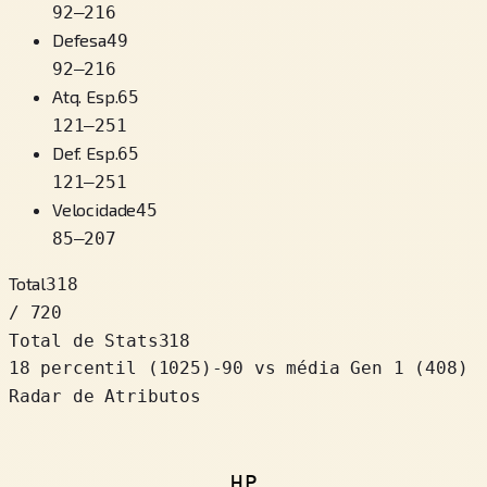
92
–
216
Defesa
49
92
–
216
Atq. Esp.
65
121
–
251
Def. Esp.
65
121
–
251
Velocidade
45
85
–
207
Total
318
/ 720
Total de Stats
318
18 percentil
(
1025
)
-90
vs média Gen 1 (408)
Radar de Atributos
HP