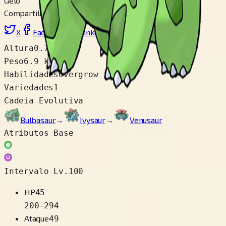
Gelo
Compartilhar
X
Facebook
LinkedIn
Reddit
Copiar link
Altura
0.7 m
Peso
6.9 kg
Habilidades
Overgrow
Variedades
1
Cadeia Evolutiva
Bulbasaur
→
Ivysaur
→
Venusaur
Atributos Base
Intervalo Lv.100
HP
45
200
–
294
Ataque
49