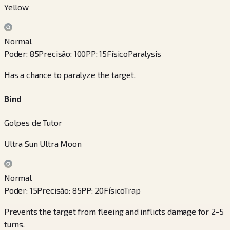
Yellow
Normal
Poder
:
85
Precisão
:
100
PP
:
15
Físico
Paralysis
Has a chance to paralyze the target.
Bind
Golpes de Tutor
Ultra Sun Ultra Moon
Normal
Poder
:
15
Precisão
:
85
PP
:
20
Físico
Trap
Prevents the target from fleeing and inflicts damage for 2-5
turns.