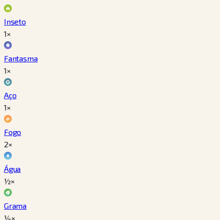
Inseto
1×
Fantasma
1×
Aço
1×
Fogo
2×
Água
½×
Grama
¼×