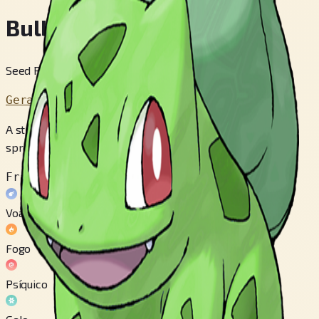
Bulbasaur
Seed Pokémon
Geração 1
A strange seed was planted on its back at birth. The plant
sprouts and grows with this POKéMON.
Fraco contra
Voador
Fogo
Psíquico