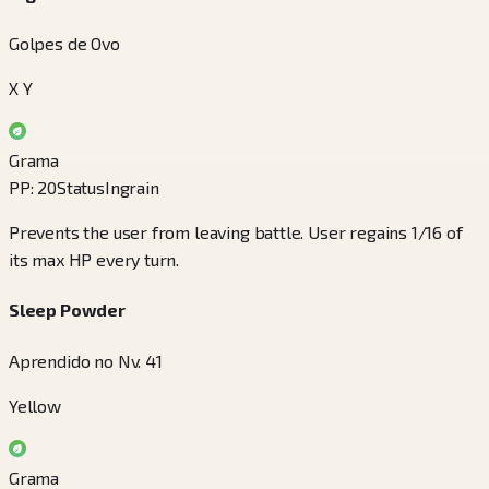
Golpes de Ovo
X Y
Grama
PP
:
20
Status
Ingrain
Prevents the user from leaving battle. User regains 1/16 of
its max HP every turn.
Sleep Powder
Aprendido no Nv. 41
Yellow
Grama