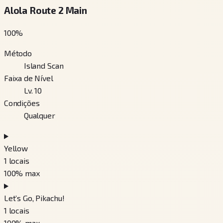
Alola Route 2 Main
100
%
Método
Island Scan
Faixa de Nível
Lv. 10
Condições
Qualquer
Yellow
1
locais
100
% max
Let’s Go, Pikachu!
1
locais
100
% max