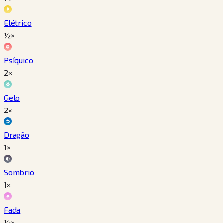
Elétrico
½×
Psíquico
2×
Gelo
2×
Dragão
1×
Sombrio
1×
Fada
½×