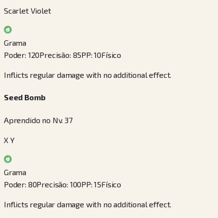
Scarlet Violet
Grama
Poder
:
120
Precisão
:
85
PP
:
10
Físico
Inflicts regular damage with no additional effect.
Seed Bomb
Aprendido no Nv. 37
X Y
Grama
Poder
:
80
Precisão
:
100
PP
:
15
Físico
Inflicts regular damage with no additional effect.