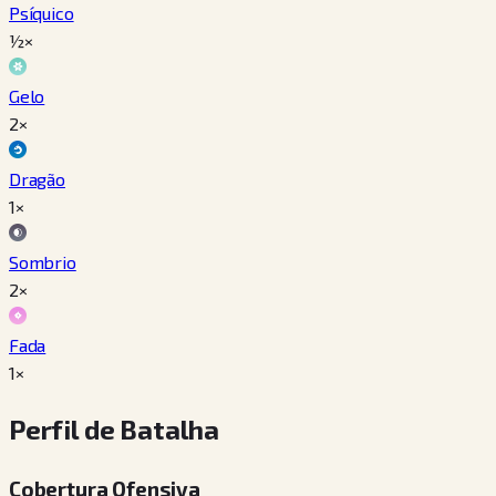
Psíquico
½×
Gelo
2×
Dragão
1×
Sombrio
2×
Fada
1×
Perfil de Batalha
Cobertura Ofensiva