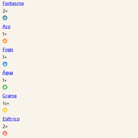
Fantasma
2×
Aço
1×
Fogo
1×
Água
1×
Grama
½×
Elétrico
2×