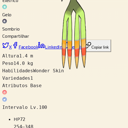
Elétrico
Gelo
Sombrio
Compartilhar
X
Facebook
LinkedIn
Reddit
Copiar link
Altura
1.4 m
Peso
14.0 kg
Habilidades
Wonder Skin
Variedades
1
Atributos Base
Intervalo Lv.100
HP
72
254
–
348