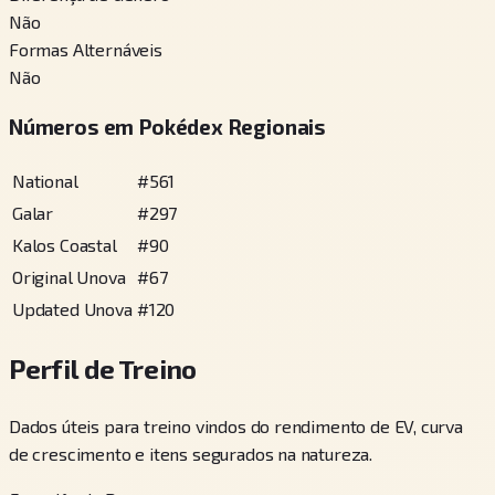
Não
Formas Alternáveis
Não
Números em Pokédex Regionais
National
#
561
Galar
#
297
Kalos Coastal
#
90
Original Unova
#
67
Updated Unova
#
120
Perfil de Treino
Dados úteis para treino vindos do rendimento de EV, curva
de crescimento e itens segurados na natureza.