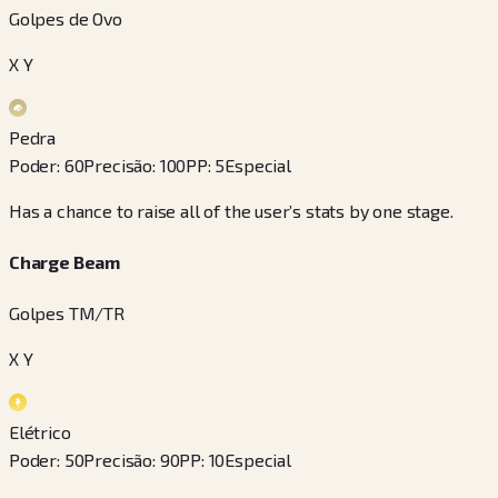
Golpes de Ovo
X Y
Pedra
Poder
:
60
Precisão
:
100
PP
:
5
Especial
Has a chance to raise all of the user’s stats by one stage.
Charge Beam
Golpes TM/TR
X Y
Elétrico
Poder
:
50
Precisão
:
90
PP
:
10
Especial