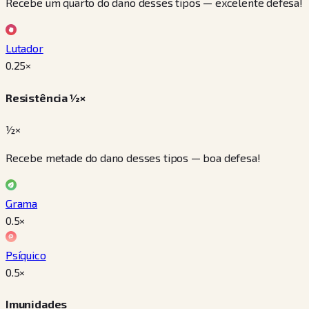
Recebe um quarto do dano desses tipos — excelente defesa!
Lutador
0.25
×
Resistência ½×
½×
Recebe metade do dano desses tipos — boa defesa!
Grama
0.5
×
Psíquico
0.5
×
Imunidades