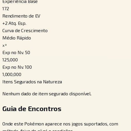
Experiência Base
172
Rendimento de EV
+
2
Atq. Esp.
Curva de Crescimento
Médio Rápido
x³
Exp no Nv. 50
125,000
Exp no Nv. 100
1,000,000
Itens Segurados na Natureza
Nenhum dado de item segurado disponível.
Guia de Encontros
Onde este Pokémon aparece nos jogos suportados, com
método, faixa de nível e condições.