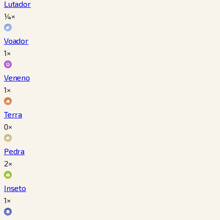
Lutador
¼×
Voador
1×
Veneno
1×
Terra
0×
Pedra
2×
Inseto
1×