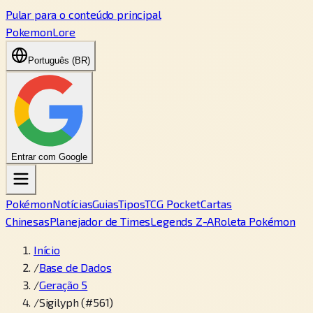
Pular para o conteúdo principal
PokemonLore
Português (BR)
Entrar com Google
Pokémon
Notícias
Guias
Tipos
TCG Pocket
Cartas
Chinesas
Planejador de Times
Legends Z-A
Roleta Pokémon
Início
/
Base de Dados
/
Geração 5
/
Sigilyph (#561)