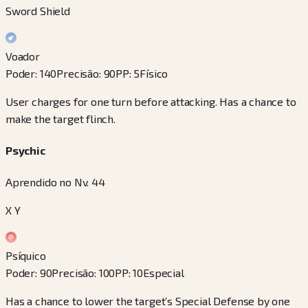
Sword Shield
Voador
Poder
:
140
Precisão
:
90
PP
:
5
Físico
User charges for one turn before attacking. Has a chance to
make the target flinch.
Psychic
Aprendido no Nv. 44
X Y
Psíquico
Poder
:
90
Precisão
:
100
PP
:
10
Especial
Has a chance to lower the target’s Special Defense by one