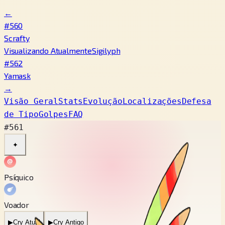
←
#560
Scrafty
Visualizando Atualmente
Sigilyph
#562
Yamask
→
Visão Geral
Stats
Evolução
Localizações
Defesa
de Tipo
Golpes
FAQ
#561
✦
Psíquico
Voador
▶
Cry Atual
▶
Cry Antigo