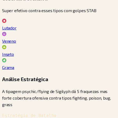
Super efetivo contra esses tipos com golpes STAB
Lutador
Veneno
Inseto
Grama
Análise Estratégica
A tipagem psychic/flying de Sigilyph dá 5 fraquezas mas
forte cobertura ofensiva contra tipos fighting, poison, bug,
grass
Estratégia de Batalha