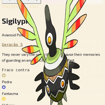
POKÉDEX No.
#561
Sigilyph
Avianoid Pokémon
Geração 5
They never vary the route they fly, because their memories
of guarding an ancient city remain steadfast.
Fraco contra
Pedra
Fantasma