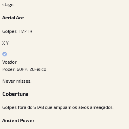
stage.
Aerial Ace
Golpes TM/TR
X Y
Voador
Poder
:
60
PP
:
20
Físico
Never misses.
Cobertura
Golpes fora do STAB que ampliam os alvos ameaçados.
Ancient Power