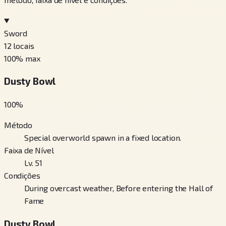
Sword
12
locais
100
% max
Dusty Bowl
100
%
Método
Special overworld spawn in a fixed location.
Faixa de Nível
Lv. 51
Condições
During overcast weather, Before entering the Hall of
Fame
Dusty Bowl