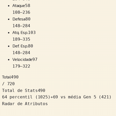
Ataque
58
108
–
236
Defesa
80
148
–
284
Atq. Esp.
103
189
–
335
Def. Esp.
80
148
–
284
Velocidade
97
179
–
322
Total
490
/ 720
Total de Stats
490
64 percentil
(
1025
)
+
69
vs média Gen 5 (421)
Radar de Atributos