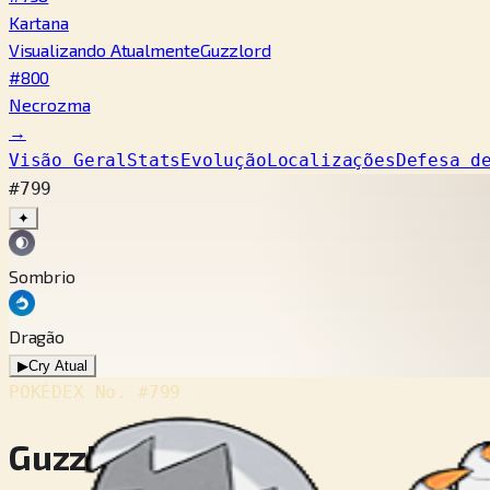
Kartana
Visualizando Atualmente
Guzzlord
#800
Necrozma
→
Visão Geral
Stats
Evolução
Localizações
Defesa d
#799
✦
Sombrio
Dragão
▶
Cry Atual
POKÉDEX No.
#799
Guzzlord