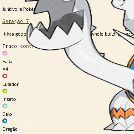
Junkivore Pokémon
Geração 7
It has gobbled mountains and swallowed whole buildings, accord
Fraco contra
Fada
×4
Lutador
Inseto
Gelo
Dragão