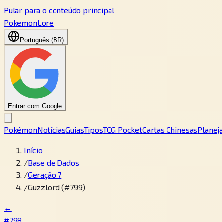
Pular para o conteúdo principal
PokemonLore
Português (BR)
Entrar com Google
Pokémon
Notícias
Guias
Tipos
TCG Pocket
Cartas Chinesas
Planej
Início
/
Base de Dados
/
Geração 7
/
Guzzlord (#799)
←
#798