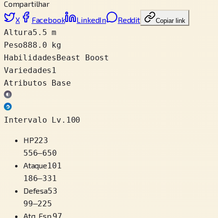
Compartilhar
X
Facebook
LinkedIn
Reddit
Copiar link
Altura
5.5 m
Peso
888.0 kg
Habilidades
Beast Boost
Variedades
1
Atributos Base
Intervalo Lv.100
HP
223
556
–
650
Ataque
101
186
–
331
Defesa
53
99
–
225
Atq. Esp.
97