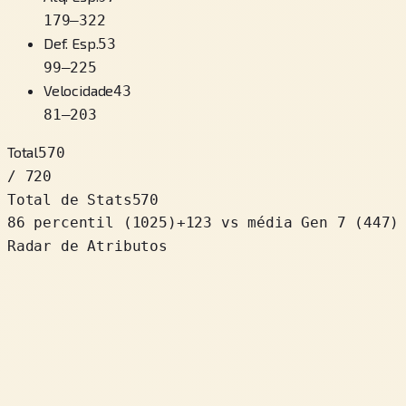
179
–
322
Def. Esp.
53
99
–
225
Velocidade
43
81
–
203
Total
570
/ 720
Total de Stats
570
86 percentil
(
1025
)
+
123
vs média Gen 7 (447)
Radar de Atributos