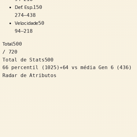
Def. Esp.
150
274
–
438
Velocidade
50
94
–
218
Total
500
/ 720
Total de Stats
500
66 percentil
(
1025
)
+
64
vs média Gen 6 (436)
Radar de Atributos