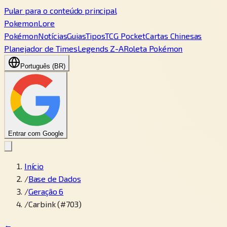
Pular para o conteúdo principal
PokemonLore
Pokémon
Notícias
Guias
Tipos
TCG Pocket
Cartas Chinesas
Planejador de Times
Legends Z-A
Roleta Pokémon
Português (BR)
Entrar com Google
Início
/
Base de Dados
/
Geração 6
/
Carbink (#703)
←