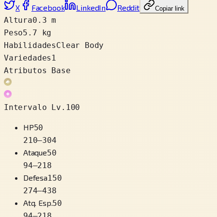
X
Facebook
LinkedIn
Reddit
Copiar link
Altura
0.3 m
Peso
5.7 kg
Habilidades
Clear Body
Variedades
1
Atributos Base
Intervalo Lv.100
HP
50
210
–
304
Ataque
50
94
–
218
Defesa
150
274
–
438
Atq. Esp.
50
94
–
218