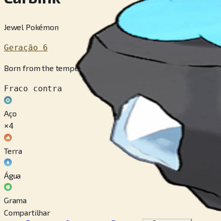
Jewel Pokémon
Geração 6
Born from the temperatures and pressures deep underground, i
Fraco contra
Aço
×4
Terra
Água
Grama
Compartilhar