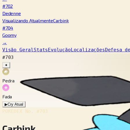
#702
Dedenne
Visualizando Atualmente
Carbink
#704
Goomy
→
Visão Geral
Stats
Evolução
Localizações
Defesa d
#703
✦
Pedra
Fada
▶
Cry Atual
POKÉDEX No.
#703
Carbink