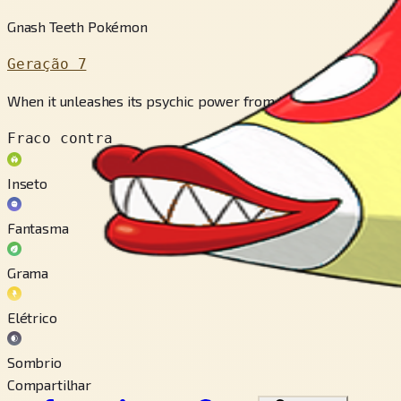
Gnash Teeth Pokémon
Geração 7
When it unleashes its psychic power from the protuberance on 
Fraco contra
Inseto
Fantasma
Grama
Elétrico
Sombrio
Compartilhar