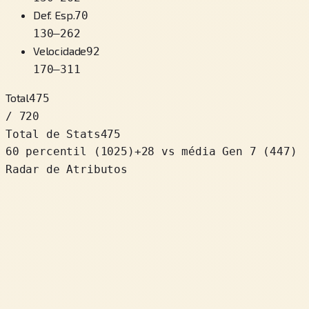
Def. Esp.
70
130
–
262
Velocidade
92
170
–
311
Total
475
/ 720
Total de Stats
475
60 percentil
(
1025
)
+
28
vs média Gen 7 (447)
Radar de Atributos