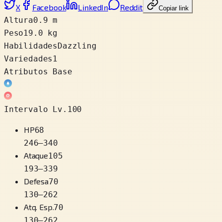
X
Facebook
LinkedIn
Reddit
Copiar link
Altura
0.9 m
Peso
19.0 kg
Habilidades
Dazzling
Variedades
1
Atributos Base
Intervalo Lv.100
HP
68
246
–
340
Ataque
105
193
–
339
Defesa
70
130
–
262
Atq. Esp.
70
130
–
262