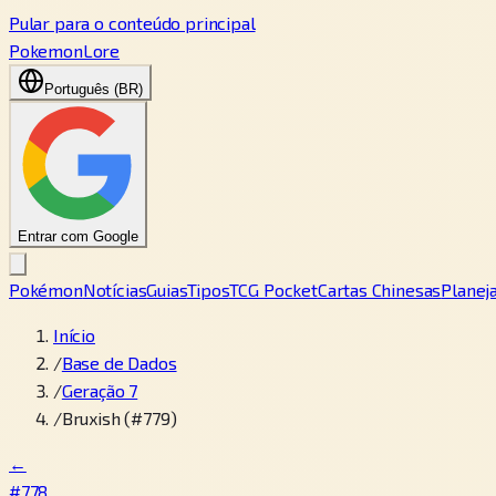
Pular para o conteúdo principal
PokemonLore
Português (BR)
Entrar com Google
Pokémon
Notícias
Guias
Tipos
TCG Pocket
Cartas Chinesas
Planej
Início
/
Base de Dados
/
Geração 7
/
Bruxish (#779)
←
#778