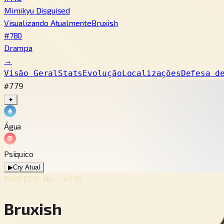
Mimikyu Disguised
Visualizando Atualmente
Bruxish
#780
Drampa
→
Visão Geral
Stats
Evolução
Localizações
Defesa d
#779
✦
Água
Psíquico
▶
Cry Atual
POKÉDEX No.
#779
Bruxish