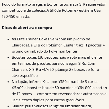
Fogo do formato graças a Excite Turbo, e sua SIR reúne valor
competitivo e de coleção. A SIR de Rotom ex está em US$
120–150 em alta.
Dicas de abertura e compra
As Elite Trainer Boxes vêm com um promo de
Charcadet; a ETB do Pokémon Center traz 11 pacotes +
promo carimbado do Pokémon Center
Booster boxes (36 pacotes) são a rota mais eficiente
em termos de pacotes para conseguir SIRs. Com
Charizard X SIR a ~1/420, planeje 2+ boxes se for o
alvo específico
No Japão, Inferno X sai por ¥180 o pack de 5 cartas,
¥5.400 a booster box de 30 pacotes e ¥64.800 o carton
de 12 boxes — compre em revendedores autorizados e
use sleeves duplas para cartas graduáveis
Guarde pulls valiosos longe da luz solar direta;