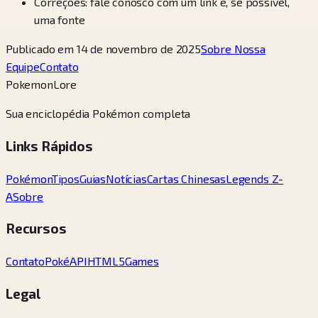
Correções: fale conosco com um link e, se possível,
uma fonte
Publicado em 14 de novembro de 2025
Sobre Nossa
Equipe
Contato
PokemonLore
Sua enciclopédia Pokémon completa
Links Rápidos
Pokémon
Tipos
Guias
Notícias
Cartas Chinesas
Legends Z-
A
Sobre
Recursos
Contato
PokéAPI
HTML5Games
Legal