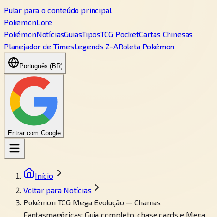
Pular para o conteúdo principal
PokemonLore
Pokémon
Notícias
Guias
Tipos
TCG Pocket
Cartas Chinesas
Planejador de Times
Legends Z-A
Roleta Pokémon
Português (BR)
Entrar com Google
Início
Voltar para Notícias
Pokémon TCG Mega Evolução — Chamas
Fantasmagóricas: Guia completo, chase cards e Mega