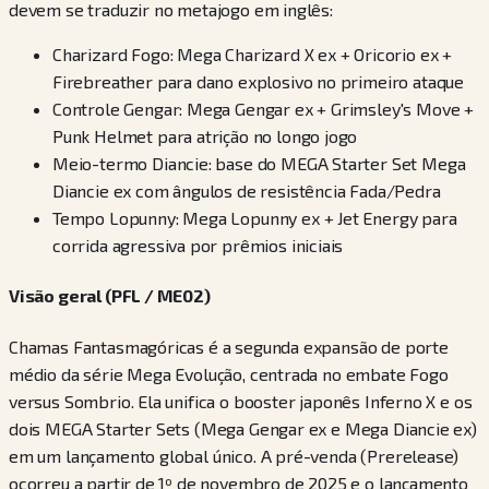
devem se traduzir no metajogo em inglês:
Charizard Fogo: Mega Charizard X ex + Oricorio ex +
Firebreather para dano explosivo no primeiro ataque
Controle Gengar: Mega Gengar ex + Grimsley's Move +
Punk Helmet para atrição no longo jogo
Meio-termo Diancie: base do MEGA Starter Set Mega
Diancie ex com ângulos de resistência Fada/Pedra
Tempo Lopunny: Mega Lopunny ex + Jet Energy para
corrida agressiva por prêmios iniciais
Visão geral (PFL / ME02)
Chamas Fantasmagóricas é a segunda expansão de porte
médio da série Mega Evolução, centrada no embate Fogo
versus Sombrio. Ela unifica o booster japonês Inferno X e os
dois MEGA Starter Sets (Mega Gengar ex e Mega Diancie ex)
em um lançamento global único. A pré-venda (Prerelease)
ocorreu a partir de 1º de novembro de 2025 e o lançamento