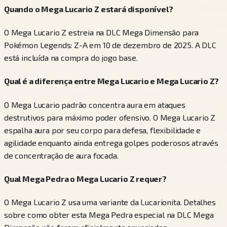
Quando o Mega Lucario Z estará disponível?
O Mega Lucario Z estreia na DLC Mega Dimensão para
Pokémon Legends: Z-A em 10 de dezembro de 2025. A DLC
está incluída na compra do jogo base.
Qual é a diferença entre Mega Lucario e Mega Lucario Z?
O Mega Lucario padrão concentra aura em ataques
destrutivos para máximo poder ofensivo. O Mega Lucario Z
espalha aura por seu corpo para defesa, flexibilidade e
agilidade enquanto ainda entrega golpes poderosos através
de concentração de aura focada.
Qual Mega Pedra o Mega Lucario Z requer?
O Mega Lucario Z usa uma variante da Lucarionita. Detalhes
sobre como obter esta Mega Pedra especial na DLC Mega