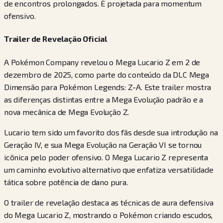
de encontros prolongados. É projetada para momentum
ofensivo.
Trailer de Revelação Oficial
A Pokémon Company revelou o Mega Lucario Z em 2 de
dezembro de 2025, como parte do conteúdo da DLC Mega
Dimensão para Pokémon Legends: Z-A. Este trailer mostra
as diferenças distintas entre a Mega Evolução padrão e a
nova mecânica de Mega Evolução Z.
Lucario tem sido um favorito dos fãs desde sua introdução na
Geração IV, e sua Mega Evolução na Geração VI se tornou
icônica pelo poder ofensivo. O Mega Lucario Z representa
um caminho evolutivo alternativo que enfatiza versatilidade
tática sobre potência de dano pura.
O trailer de revelação destaca as técnicas de aura defensiva
do Mega Lucario Z, mostrando o Pokémon criando escudos,