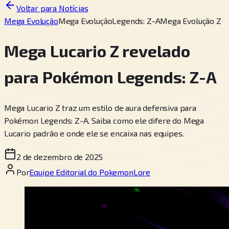
Voltar para Notícias
Mega Evolução
Mega Evolução
Legends: Z-A
Mega Evolução Z
Mega Lucario Z revelado
para Pokémon Legends: Z-A
Mega Lucario Z traz um estilo de aura defensiva para
Pokémon Legends: Z-A. Saiba como ele difere do Mega
Lucario padrão e onde ele se encaixa nas equipes.
2 de dezembro de 2025
Por
Equipe Editorial do PokemonLore