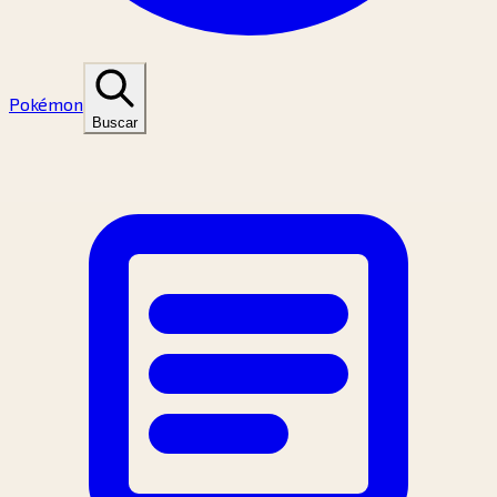
Pokémon
Buscar