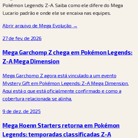
Pokémon Legends: Z-A. Saiba como ele difere do Mega
Lucario padrão e onde ele se encaixa nas equipes.
Abrir arquivo de Mega Evolução
→
27 de fev. de 2026
Mega Garchomp Z chega em Pokémon Legends:
Z-A Mega Dimension
Mega Garchomp Z agora está vinculado a um evento
Mystery Gift em Pokémon Legends: Z-A Mega Dimension.
Aqui está o que está oficialmente confirmado e como a
cobertura relacionada se alinha.
9 de dez. de 2025
Mega Hoenn Starters retorna em Pokémon
Legends: temporadas classificadas Z-A