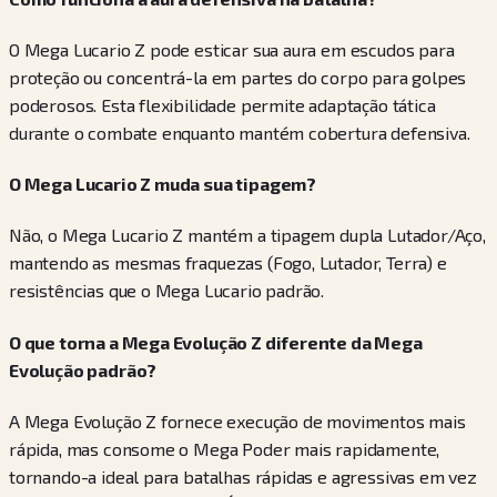
O Mega Lucario Z pode esticar sua aura em escudos para
proteção ou concentrá-la em partes do corpo para golpes
poderosos. Esta flexibilidade permite adaptação tática
durante o combate enquanto mantém cobertura defensiva.
O Mega Lucario Z muda sua tipagem?
Não, o Mega Lucario Z mantém a tipagem dupla Lutador/Aço,
mantendo as mesmas fraquezas (Fogo, Lutador, Terra) e
resistências que o Mega Lucario padrão.
O que torna a Mega Evolução Z diferente da Mega
Evolução padrão?
A Mega Evolução Z fornece execução de movimentos mais
rápida, mas consome o Mega Poder mais rapidamente,
tornando-a ideal para batalhas rápidas e agressivas em vez